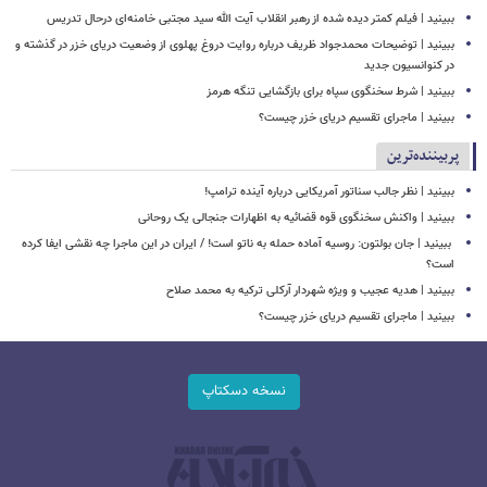
ببینید | فیلم کمتر دیده شده از رهبر انقلاب آیت الله سید مجتبی خامنه‌ای درحال تدریس
ببینید | توضیحات محمدجواد ظریف درباره روایت دروغ پهلوی از وضعیت دریای خزر در گذشته و
در کنوانسیون جدید
ببینید | شرط سخنگوی سپاه برای بازگشایی تنگه هرمز
ببینید | ماجرای تقسیم دریای خزر چیست؟
پربیننده‌ترین
ببینید | نظر جالب سناتور آمریکایی درباره آینده ترامپ!
ببینید | واکنش سخنگوی قوه قضائیه به اظهارات جنجالی یک روحانی
‏ ببینید | جان بولتون: روسیه آماده حمله به ناتو است! / ایران در این ماجرا چه نقشی ایفا کرده
است؟
ببینید | هدیه عجیب و ویژه شهردار آرکلی ترکیه به محمد صلاح
ببینید | ماجرای تقسیم دریای خزر چیست؟
نسخه دسکتاپ