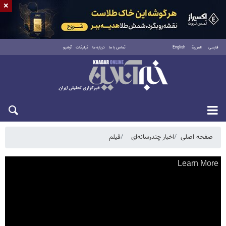
×
فارسی
العربية
English
تماس با ما
درباره ما
تبلیغات
آرشیو
شنبه ۱۷ مرداد ۱۴۰۵
صفحه اصلی
اخبار چندرسانه‌ای
فیلم