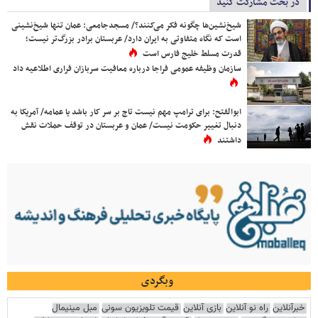
در بحث مشارکت کنید
شیخ‌نشین‌ها چگونه فکر می‌کنند؟/ مسجدجامعی: عمان تنها شیخ‌نشینی
است که نگاه متفاوتی به ایران دارد/ عربستان برادر بزرگ‌تر نیست؛
قدرت مسلط خلیج فارس است
سازمان وظیفه عمومی فراجا درباره معافیت سربازان فراری اطلاعیه داد
ابوالفتح: برای ترامپ مهم نیست تاج بر سر کار باشد یا عمامه/ آمریکا به
دنبال تغییر حکومت نیست/ عمان و عربستان در توقف حملات نقش
داشتند
وبگردی
خبرآنلاین
راه نو آنلاین
بازی آنلاین
قیمت تلویزیون سونی
مبل مینیمال