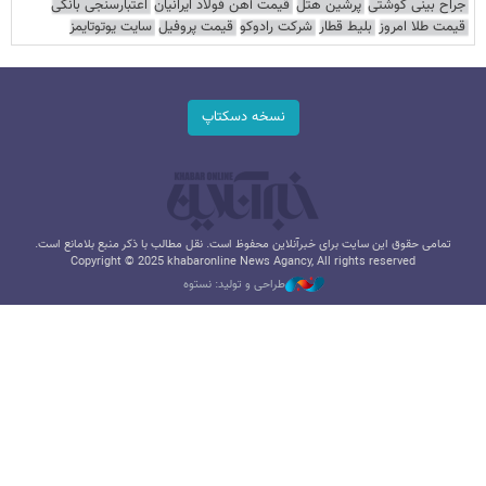
جراح بینی گوشتی
پرشین هتل
قیمت آهن فولاد ایرانیان
اعتبارسنجی بانکی
قیمت طلا امروز
بلیط قطار
شرکت رادوکو
قیمت پروفیل
سایت یوتوتایمز
نسخه دسکتاپ
تمامی حقوق این سایت برای خبرآنلاین محفوظ است. نقل مطالب با ذکر منبع بلامانع است.
Copyright © 2025 khabaronline News Agancy, All rights reserved
طراحی و تولید: نستوه