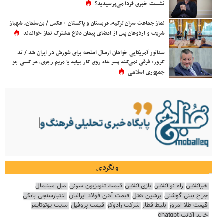
نشست خبری فردا می‌پرسیدید؟
نماز جماعت سران ترکیه، عربستان و پاکستان + عکس / بن‌سلمان، شهباز
شریف و اردوغان پس از امضای پیمان دفاع مشترک نماز خواندند
سناتور آمریکایی خواهان ارسال اسلحه برای شورش در ایران شد / تد
کروز: فرقی نمی‌کند پسر شاه روی کار بیاید یا مریم رجوی، هر کسی جز
جمهوری اسلامی
وبگردی
خبرآنلاین
راه نو آنلاین
بازی آنلاین
قیمت تلویزیون سونی
مبل مینیمال
جراح بینی گوشتی
پرشین هتل
قیمت آهن فولاد ایرانیان
اعتبارسنجی بانکی
قیمت طلا امروز
بلیط قطار
شرکت رادوکو
قیمت پروفیل
سایت یوتوتایمز
خرید اکانت chatgpt