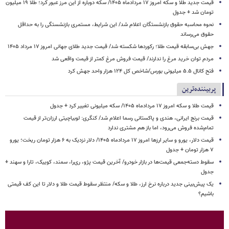
قیمت جدید طلا و سکه امروز ۱۷ مردادماه ۱۴۰۵/ سکه دوباره از این مرز عبور کرد؛ طلا ۱۹ میلیون
تومان شد + جدول
نحوه محاسبه حقوق بازنشستگان اعلام شد/ این شرایط، مستمری بازنشستگی را به حداقل
حقوق می‌رساند
جهش بی‌سابقه قیمت طلا؛ رکوردها شکسته شد/ قیمت جدید طلای جهانی امروز ۱۷ مرداد ۱۴۰۵
مردم توان خرید مرغ را ندارند/ قیمت فروش مرغ کمتر از قیمت واقعی شد
فتح کانال ۵.۵ میلیونی بورس/شاخص کل ۱۲۴ هزار واحد جهش کرد
پربیننده‌ترین
قیمت طلا و سکه امروز ۱۷ مردادماه ۱۴۰۵/ سکه میلیونی تغییر کرد + جدول
قیمت برنج ایرانی، هندی و پاکستانی رسما اعلام شد/ کنگری: لوبیاچیتی ارزان‌تر از قیمت
تمام‌شده فروش می‌رود، اما باز هم مشتری ندارد
قیمت دلار، یورو و سایر ارزها امروز ۱۷ مردادماه ۱۴۰۵/ دلار نزدیک به ۶ هزار تومان ریخت؛ یورو
۷ هزار تومان + جدول
سقوط دسته‌جمعی قیمت‌ها در بازار خودرو/ آخرین قیمت پژو، ری‌را، سمند، کوییک، تارا و سهند +
جدول
یک پیش‌بینی جدید درباره نرخ ارز، طلا و سکه/ منتظر سقوط قیمت طلا و دلار تا این کف قیمتی
باشیم؟