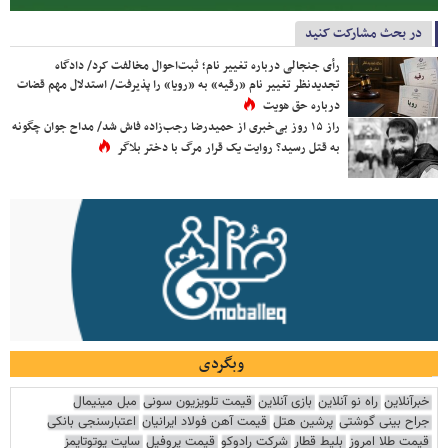
در بحث مشارکت کنید
رأی جنجالی درباره تغییر نام؛ ثبت‌احوال مخالفت کرد/ دادگاه
تجدیدنظر تغییر نام «رقیه» به «رویا» را پذیرفت/ استدلال مهم قضات
درباره حق هویت
راز ۱۵ روز بی‌خبری از حمیدرضا رجب‌زاده فاش شد/ مداح جوان چگونه
به قتل رسید؟ روایت یک قرار مرگ با دختر بلاگر
وبگردی
خبرآنلاین
راه نو آنلاین
بازی آنلاین
قیمت تلویزیون سونی
مبل مینیمال
جراح بینی گوشتی
پرشین هتل
قیمت آهن فولاد ایرانیان
اعتبارسنجی بانکی
قیمت طلا امروز
بلیط قطار
شرکت رادوکو
قیمت پروفیل
سایت یوتوتایمز