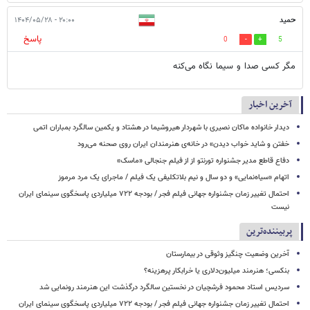
حمید
۲۰:۰۰ - ۱۴۰۴/۰۵/۲۸
پاسخ
0
5
مگر کسی صدا و سیما نگاه می‌کنه
آخرین اخبار
دیدار خانواده ماکان نصیری با شهردار هیروشیما در هشتاد و یکمین سالگرد بمباران اتمی
خفتن و شاید خواب دیدن» در خانه‌ی هنرمندان ایران روی صحنه می‌رود
دفاع قاطع مدیر جشنواره تورنتو از از فیلم جنجالی «ماسک»
اتهام «سیاه‌نمایی» و دو سال و نیم بلاتکلیفی یک فیلم / ماجرای یک مرد مرموز
احتمال تغییر زمان جشنواره جهانی فیلم فجر / بودجه ۷۲۲ میلیاردی پاسخگوی سینمای ایران
نیست
پربیننده‌ترین
آخرین وضعیت چنگیز وثوقی در بیمارستان
بنکسی؛ هنرمند میلیون‌دلاری یا خرابکار پرهزینه؟
سردیس استاد محمود فرشچیان در نخستین سالگرد درگذشت این هنرمند رونمایی شد
احتمال تغییر زمان جشنواره جهانی فیلم فجر / بودجه ۷۲۲ میلیاردی پاسخگوی سینمای ایران