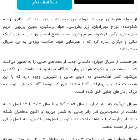
باتخفیف بخر
از جمله هنرمندان برجسته دوبله این مجموعه می‌توان به اکبر منانی، زهره
شکوفنده، تورج مهرزادیان، ژرژ پطروسی، جواد پزشکیان، مهین برزویی، مریم
صفی‌خانی، نرگس فولادوند، مریم رادپور، سعید شیخ‌زاده، بهروز علی‌محمدی، کریک
بیانی و دیگران اشاره کرد که با هنرنمایی خود، جذابیت ویژه‌ای به این سریال
بخشیده‌اند.
هر قسمت از سریال «پوآرو» داستانی جدید از معماهای جنایی را به تصویر می‌کشد
که با هوشمندی و ذکاوت هرکول پوآرو، کارآگاه نابغه و طناز داستان، رمزگشایی
می‌شود. کمتر علاقه‌مندی به دنیای جنایی و تلویزیون وجود دارد که با این
شخصیت جذاب و پرطرفدار آشنا نباشد؛ اثری که توسط آگاتا کریستی، نویسنده
بزرگ رمان‌های جنایی خلق شده است.
سریال «پوآرو» که ساخت آن از سال ۱۹۸۹ آغاز و تا سال ۲۰۱۳ با ۱۳ فصل ادامه
داشت، از محبوب‌ترین آثار ژانر جنایی به شمار می‌رود و اکنون مخاطبان شبکه
تماشا این فرصت را خواهند داشت که علاوه بر فصل‌های قدیمی، سه فصل پایانی
را نیز از دست ندهند.
سریال «پوآرو» هر شب ساعت ۲۱ پخش و در ساعات ۵ و ۱۲ روز بعد از شبکه