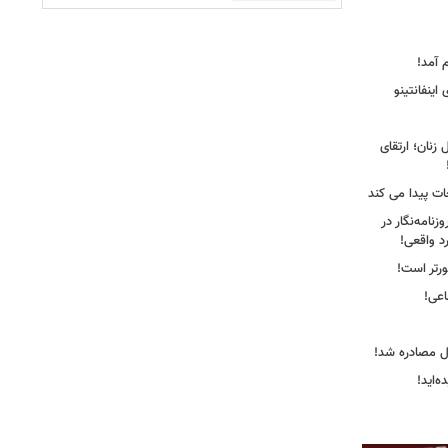
 آمد!
اینفانتینو
زنان؛ ارتقای
جات پیدا می کند
نامه‌نگار در
د واقعی!
ورتر است!
ل مصادره شد!
‌اید!