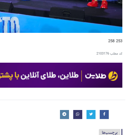
253 258
کد مطلب
2103176
برچسب‌ها