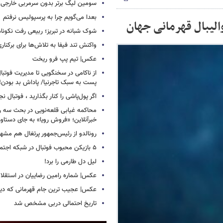
سومین لیگ برتر بدون سرمربی خارجی
بعدا می‌گویم چرا به پرسپولیس نرفتم
لیبال قهرمانی جهان
شوک شبانه در تبریز؛ ربیعی رفت نکونام
واکنش تند فیفا به تلاش‌ها برای برکناری 
عکس| تیم پپ فرو ریخت
از ناکامی در سخنگویی تا مدیریت فوتبال 
پست به سبک تاجرنیا/ پاداش بد بودن!
اگر پول‌پاشی را کنار بگذارید ، فوتبال ن
محاکمه غیابی قلعه‌نویی در بحث سه روز
خبرآنلاین؛ «فروش رویا» به جای دستاور
رونالدو از رئیس‌جمهور پرتغال هم مشه
۵ بازیکن محبوب فوتبال در شبکه اجتماعی!
لیل دل طارمی را برد!
عکس| شماره رامین رضاییان در استقلا
عکس| عجیب ترین جام قهرمانی که دیده
تاریخ احتمالی دربی مشخص شد