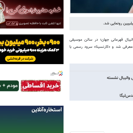
الیبال قهرمانی جهان؛ در سالن موسیقی
 معرفی شد و «کارنسیتا» سرود رسمی با
ی والیبال نشسته
دس‌لیگا