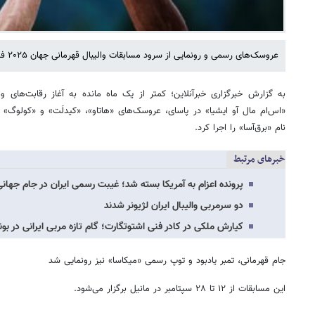
عروسک‌های رسمی و رونمایی از سرود مسابقات والیبال قهرمانی جهان ۲۰۲۵ فیلیپین رونمایی شد.
به گزارش خبرگزاری خبرآنلاین؛ کمتر از یک ماه مانده به آغاز رقابت‌های و
«اس‌ام مال آو ایشیا» در پاسای، عروسک‌های «هاتاو»، «کیدلَت» و «کولوگ»
نام «برق‌آسا» را اجرا کرد.
خبرهای مرتبط
پرونده اعزام به آمریکا بسته شد؛ غیبت رسمی ایران در جام جهان
دو سرمربی والیبال ایران لژیونر شدند
کیارش ملکی در کادر فنی اشتوتگارت؛ گام تازه مربی ایرانی در بون
جام قهرمانی، تمبر یادبود و توپ رسمی «میکاسا» نیز رونمایی شد
این مسابقات از ۱۲ تا ۲۸ سپتامبر در مانیل برگزار می‌شود.