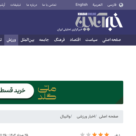
فارسی
العربية
English
تماس با ما
درباره ما
تبلیغات
آرشی
صفحه اصلی
سیاست
اقتصاد
فرهنگ
جامعه
بین‌الملل
ورزش
تا
صفحه اصلی
اخبار ورزشی
والیبال
۲۵ مرداد ۱۴۰۴ - ۱۷:۲۵
۱ نفر