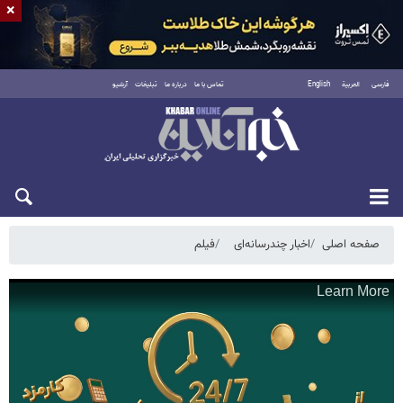
×
فارسی
العربية
English
تماس با ما
درباره ما
تبلیغات
آرشیو
جمعه ۱۶ مرداد ۱۴۰۵
صفحه اصلی
اخبار چندرسانه‌ای
فیلم