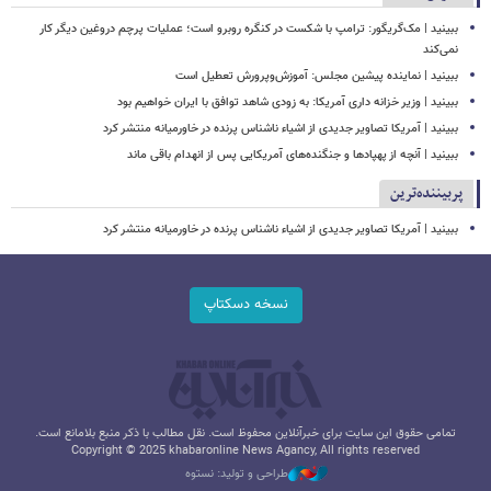
ببینید | مک‌گریگور: ترامپ با شکست در کنگره روبرو است؛ عملیات پرچم دروغین دیگر کار
نمی‌کند
ببینید | نماینده پیشین مجلس: آموزش‌وپرورش تعطیل است
ببینید | وزیر خزانه داری آمریکا: به زودی شاهد توافق با ایران خواهیم بود
ببینید | آمریکا تصاویر جدیدی از اشیاء ناشناس پرنده در خاورمیانه منتشر کرد
ببینید | آنچه از پهپادها و جنگنده‌های آمریکایی پس از انهدام باقی ماند
پربیننده‌ترین
ببینید | آمریکا تصاویر جدیدی از اشیاء ناشناس پرنده در خاورمیانه منتشر کرد
نسخه دسکتاپ
تمامی حقوق این سایت برای خبرآنلاین محفوظ است. نقل مطالب با ذکر منبع بلامانع است.
Copyright © 2025 khabaronline News Agancy, All rights reserved
طراحی و تولید: نستوه