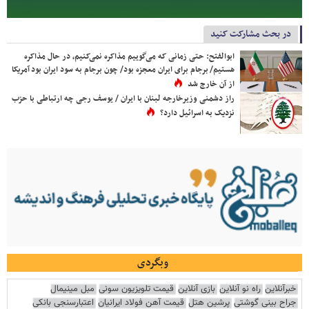
در بحث مشارکت کنید
ابوالفتح: حتی زمانی که می‌گوییم مذاکره نمی‌کنیم، در حال مذاکره
هستیم/ برجام برای ایران معجزه بود/ چون برجام به سود ایران بود آمریکا
از آن خارج شد
راز دشمنی وزیرخارجه لبنان با ایران / یوسف رجی چه ارتباطی با حزب
نزدیک به اسرائیل دارد؟
وبگردی
خبرآنلاین
راه نو آنلاین
بازی آنلاین
قیمت تلویزیون سونی
مبل مینیمال
جراح بینی گوشتی
پرشین هتل
قیمت آهن فولاد ایرانیان
اعتبارسنجی بانکی