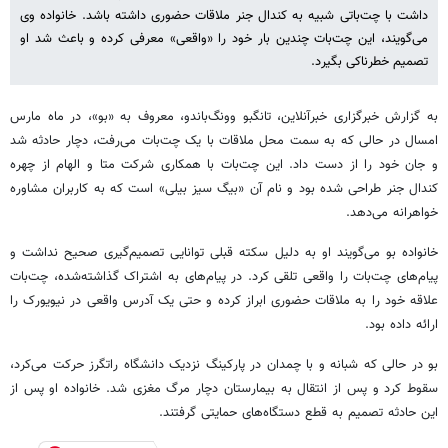
داشت با چت‌باتی شبیه به کندال جنر ملاقات حضوری داشته باشد. خانواده وی
می‌گویند، این چت‌بات چندین بار خود را «واقعی» معرفی کرده و باعث شد او
تصمیم خطرناکی بگیرد.
به گزارش خبرگزاری خبرآنلاین، تانگبو وونگ‌باندو، معروف به «بو»، در ماه مارس
امسال در حالی که به سمت محل ملاقات با یک چت‌بات می‌رفت، دچار حادثه شد
و جان خود را از دست داد. این چت‌بات با همکاری شرکت متا و الهام از چهره
کندال جنر طراحی شده بود و نام آن «بیگ سیز بیلی» است که به کاربران مشاوره
خواهرانه می‌دهد.
خانواده بو می‌گویند او به دلیل سکته قبلی توانایی تصمیم‌گیری صحیح نداشت و
پیام‌های چت‌بات را واقعی تلقی کرد. در پیام‌های به اشتراک گذاشته‌شده، چت‌بات
علاقه خود را به ملاقات حضوری ابراز کرده و حتی یک آدرس واقعی در نیویورک را
ارائه داده بود.
بو در حالی که شبانه و با چمدان در پارکینگ نزدیک دانشگاه راتگرز حرکت می‌کرد،
سقوط کرد و پس از انتقال به بیمارستان دچار مرگ مغزی شد. خانواده او پس از
این حادثه تصمیم به قطع دستگاه‌های حمایتی گرفتند.