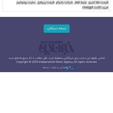
قیمت طلا امروز
بلیط قطار
شرکت رادوکو
قیمت پروفیل
سایت یوتوتایمز
خرید اکانت chatgpt
نسخه دسکتاپ
تمامی حقوق این سایت برای خبرآنلاین محفوظ است. نقل مطالب با ذکر منبع بلامانع است.
Copyright © 2025 khabaronline News Agancy, All rights reserved
طراحی و تولید: نستوه