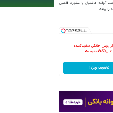
شد، آنوقت هاشمیان با مشورت افشین
 را ببندد.
 از روش خانگی سفیدکننده
دان50%تخفیف🔥
تخفیف ویژه!