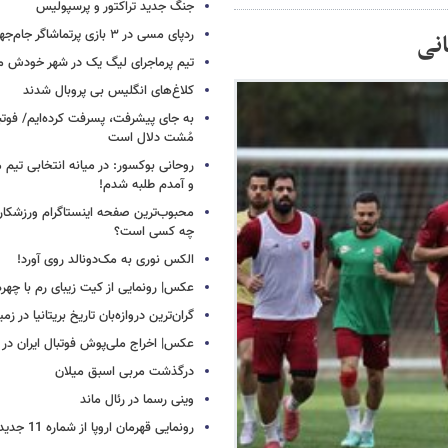
جنگ جدید تراکتور و پرسپولیس
ردپای مسی در ۳ بازی پرتماشاگر جام‌جهانی!
انی
تیم پرماجرای لیگ یک در شهر خودش ما
کلاغ‌های انگلیس بی پروبال شدند
به جای پیشرفت، پسرفت کرده‌ایم/ فوت
مُشت دلال است
روحانی بوکسور: در میانه انتخابی تیم 
و آمدم طلبه شدم!
محبوب‌ترین صفحه اینستاگرام ورزشکاران
چه کسی است؟
الکس نوری به مک‌دونالد روی آورد!
عکس| رونمایی از کیت زیبای رم با چهره
گران‌ترین دروازه‌بان تاریخ بریتانیا در زم
عکس| اخراج ملی‌پوش فوتبال ایران در 12 دقیقه!
درگذشت مربی اسبق میلان
وینی رسما در رئال ماند
رونمایی قهرمان اروپا از شماره 11 جدید