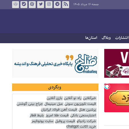
جمعه ۱۶ مرداد ۱۴۰۵
انتشارات
وبلاگ
استان‌ها
وبگردی
خبرآنلاین
راه نو آنلاین
بازی آنلاین
قیمت تلویزیون سونی
مبل مینیمال
جراح بینی گوشتی
پرشین هتل
قیمت آهن فولاد ایرانیان
اعتبارسنجی بانکی
قیمت طلا امروز
بلیط قطار
شرکت رادوکو
قیمت پروفیل
سایت یوتوتایمز
خرید اکانت chatgpt