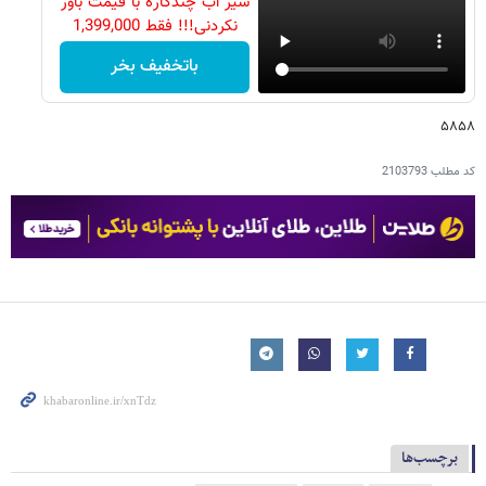
شیر آب چندکاره با قیمت باور
نکردنی!!! فقط 1,399,000
باتخفیف بخر
۵۸۵۸
کد مطلب
2103793
برچسب‌ها