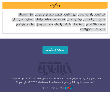
وبگردی
خبرآنلاین
راه نو آنلاین
بازی آنلاین
قیمت تلویزیون سونی
مبل مینیمال
جراح بینی گوشتی
پرشین هتل
قیمت آهن فولاد ایرانیان
اعتبارسنجی بانکی
قیمت طلا امروز
بلیط قطار
شرکت رادوکو
قیمت پروفیل
سایت یوتوتایمز
خرید اکانت chatgpt
نسخه دسکتاپ
تمامی حقوق این سایت برای خبرآنلاین محفوظ است. نقل مطالب با ذکر منبع بلامانع است.
Copyright © 2025 khabaronline News Agancy, All rights reserved
طراحی و تولید: نستوه