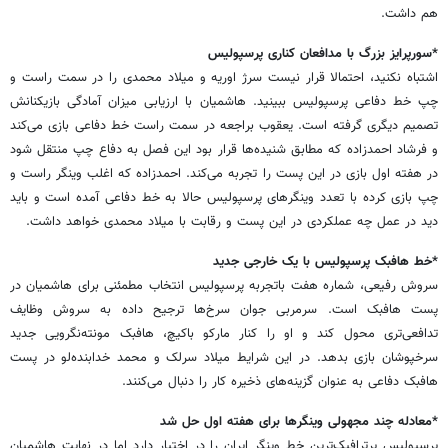
هم داشت.
*سورپرایز بزرگ با مدافعان کناری پرسپولیس
اشتباه نکنید، احتمالا قرار نیست سرژ اوریه و میلاد محمدی را در سمت راست و
چپ خط دفاعی پرسپولیس ببینید. هاشمیان با ارزیابی میزان آمادگی بازیکنانش
تصمیم دیگری گرفته است‌. یعقوب براجعه در سمت راست خط دفاعی بازی می‌کند
و فرشاد احمدزاده که مطابق شنیده‌ها قرار بود این فصل به دفاع چپ منتقل شود
در هفته اول بازی در این پست را تجربه می‌کند. احمدزاده که اغلب وینگر راست و
چپ بازی کرده با تعدد وینگرهای پرسپولیس حالا به خط دفاعی آمده است و باید
دید در عمل چه عملکردی در این پست و رقابت با میلاد محمدی خواهد داشت.
*خط هافبک پرسپولیس با یک خارجی جدید
سروش رفیعی، شماره هفت باتجربه پرسپولیس انتخاب مطمئنی برای هاشمیان در
پست هافبک است. سرمربی جوان سرخ‌ها ترجیح داده به سروش وظایف
تدافعی‌تری محول کند و او را کنار مارکو باکیچ، هافبک مونته‌نگرویی جدید
سرخپوشان بازی بدهد. در این شرایط میلاد سرلک و محمد خدابنده‌لو در پست
هافبک دفاعی به عنوان گزینه‌های ذخیره کار را دنبال می‌کنند.
*معادله چند مجهولی وینگرها برای هفته اول حل شد
پرسپولیس پرترافیک‌ترین خط وینگر ایران را در اختیار دارد اما در نهایت هاشمیان