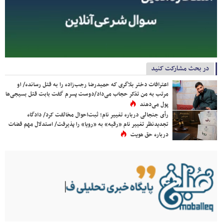
در بحث مشارکت کنید
اعترافات دختر بلاگری که حمیدرضا رجب‌زاده را به قتل رسانده/ او
مرتب به من تذکر حجاب می‌داد/دوست پسرم گفت بابت قتل بسیجی‌ها
پول می‌دهند
رأی جنجالی درباره تغییر نام؛ ثبت‌احوال مخالفت کرد/ دادگاه
تجدیدنظر تغییر نام «رقیه» به «رویا» را پذیرفت/ استدلال مهم قضات
درباره حق هویت