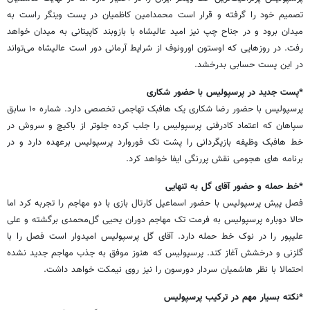
تصمیم خود را گرفته و قرار است محمدامین کاظمیان در پست وینگر راست به
میدان برود و در جناح چپ نیز امید عالیشاه با بازوبند کاپیتانی به میدان خواهد
رفت. در روزهایی که اوستون اورونوف از شرایط آرمانی دور است عالیشاه می‌تواند
در این پست حسابی بدرخشد.
*پست جدید در پرسپولیس با حضور شکاری
پرسپولیس با حضور رضا شکاری یک هافبک تهاجمی تخصصی دارد. شماره ۱۰ سابق
سپاهان که اعتماد کادرفنی پرسپولیس را جلب کرده جلوتر از باکیچ و سروش در
خط هافبک وظیفه بازیگردانی را پشت تک فوروارد پرسپولیس برعهده دارد و در
برنامه های هجومی نقش پررنگی ایفا خواهد کرد.
*خط حمله و حضور آقای گل به تنهایی
فصل پیش پرسپولیس با حضور اسماعیل کارتال بازی با دو مهاجم را تجربه کرد اما
حالا دوباره پرسپولیس به فرمت تک مهاجم دوران یحیی گل‌محمدی برگشته و علی
علیپور را در نوک خط حمله دارد. آقای گل پرسپولیس امیدوار است فصل را با
گلزنی و درخشش آغاز کند. پرسپولیس که هنوز موفق به جذب مهاجم جدید نشده
احتمالا با نظر هاشمیان سردار دورسون را نیز روی نیمکت خواهد داشت.
*نکته بسیار مهم در ترکیب پرسپولیس