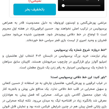
نمیکنی!)
باتخفیف بخر
مرتضی پورعلی‌گنجی و اوستون اورونوف به دلیل مصدومیت قادر به همراهی
پرسپولیس در ترکیب اصلی نخواهند بود. حسین ابرقویی‌نژاد در هفته اول محروم
است تا اوضاع در خط دفاعی پیچیده‌تر شود. همچنین شنیده می‌شود مجتبی
فخریان و وحید امیری از لیست بازی فجر سپاسی خط خورده‌اند.
*خط دروازه: شروع شماره یک پرسپولیس
پیام نیازمند، خرید بزرگ پرسپولیس در تابستان ۴۰۴ انتخاب اول هاشمیان و
امیلیو آلوارز برای قرارگیری در چارچوب سرخپوشان هستند. کاپیتان سابق سپاهان
با شماره یک پرسپولیس امیدوار به رقم زدن یک شروع مطمئن است.
*باور کنید: این خط دفاعی پرسپولیس است!
در غیاب ابرقویی و پورعلی‌گنجی، هاشمیان چاره‌ای به جز استفاده از حسین کنعانی
و سهیل صحرایی در قلب خط دفاعی ندارد. یک مدافع ملی پوش و باتجربه کنار
یک جوان محصول آکادمی بازی می‌کند. صحرایی که فصل پیش به هواداران
معرفی شد باانگیزه زیاد در افتتاحیه لیگ به میدان می‌رود. نکته اینکه صحرایی در
بازی پایانی فصل پیش هم در چنین شرایطی فیکس شده بود و نمایش قابل قبولی