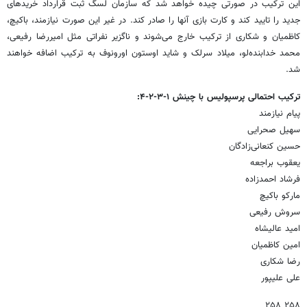
این ترکیب در صورتی چیده خواهد شد که سازمان لسگ ثبت قرارداد خریدهای
جدید را تایید کند و کارت بازی آنها را صادر کند. در غیر این صورت نیازمند، باکیچ،
کاظمیان و شکاری از ترکیب خارج می‌شوند و ناگزیر نفراتی مثل امیررضا رفیعی،
محمد خدابنده‌لو، میلاد سرلک و شاید اوستون اورونوف به ترکیب اضافه خواهند
شد.
ترکیب احتمالی پرسپولیس با چینش ۱-۳-۲-۴:
پیام نیازمند
سهیل صحرایی
حسین کنعانی‌زادگان
یعقوب براجعه
فرشاد احمدزاده
مارکو باکیچ
سروش رفیعی
امید عالیشاه
امین کاظمیان
رضا شکاری
علی علیپور
۲۵۸ ۲۵۸