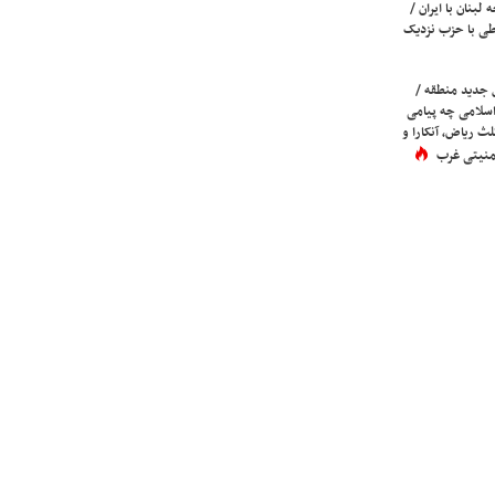
لبنان با ایران /
ی با حزب نزدیک
 جدید منطقه /
اسلامی چه پیامی
لث ریاض، آنکارا و
 امنیتی غرب