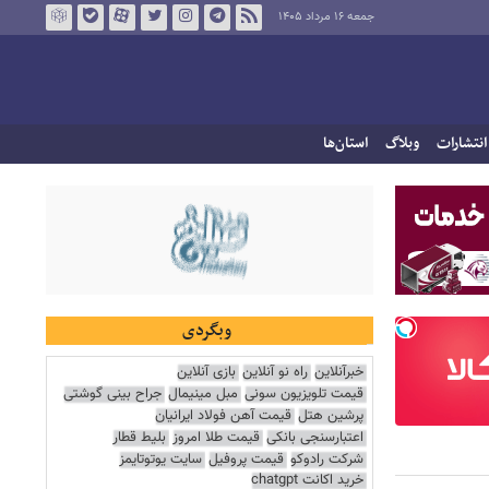
جمعه ۱۶ مرداد ۱۴۰۵
انتشارات
وبلاگ
استان‌ها
وبگردی
خبرآنلاین
راه نو آنلاین
بازی آنلاین
قیمت تلویزیون سونی
مبل مینیمال
جراح بینی گوشتی
پرشین هتل
قیمت آهن فولاد ایرانیان
اعتبارسنجی بانکی
قیمت طلا امروز
بلیط قطار
شرکت رادوکو
قیمت پروفیل
سایت یوتوتایمز
خرید اکانت chatgpt