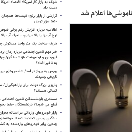
دست داد
خاموشی‌ها اعلام شد
۵۵۰ هزار تومان
اطلاعیه درباره افزایش رقم برخی قبوض 
نرخ آب‌بها را بالا نبردیم، مصرف آب بال
هزینه ساخت یک متر واحد مسکونی چ
خبر مهم تامین‌اجتماعی درباره زمان پر
فروردین و اردیبهشت بازنشستگان/ چرا
به تاخیر افتاد؟
بورس به پرواز در آمد/ شاخص‌های بور
تاریخی رسیدند
واریزی بزرگ دولت برای یارانه‌بگیران/
کسانی هستند؟
مستمری بازنشستگان تامین اجتماعی د
قطع می شود؟/ بازنشستگان حتما بخوا
بازار خودروهای وارداتی در آستانه بحرا
سنگین رییس اتحادیه: تعداد حواله‌های
چندین برابر خودروهای واردشده به کش