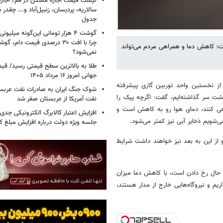
لیست قیمت اجاره مسکن در قم/ اجاره آ
سالاریه، پردیسان، زنبیل‌آباد و... چقدر 
جدول
گوشت ۴ هزار تومانی این‌گونه میلی
چرا با افت ۳۰ درصدی قیمت دام، گ
گفت: کاهش دما و همراهی مردم می‌تواند
نمی‌شود؟
طلا به بالاترین سطح قیمتی رسید/ قی
جهانی امروز ۱۶ مرداد ۱۴۰۵
ی از نخستین واحد توربین گازی پیشرفته
شوک جنگ ایران به صادرات نفت عربست
پشت سر گذاشته‌ایم، گفت: اگرچه پیک را
نفت آمریکا از عربستان صفر شد
هی کنند، دمای هوا رو به کاهش است و
افزایش اعتبار کالابرگ الکترونیکی جدی
ی‌شویم ذخایر آبی نیز کمتر می‌شود.
جلسه ویژه دولت درباره افزایش مبلغ کا
 از این به بعد نیز خواهند داشت شرایط
در حال رخ دادن است، با کاهش دما میزان
م و نیروگاه‌هایی خارج از مدار هستند،