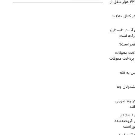
شوک به بازار کار آمریکا/ اقتصاد امریکا ۲۳ هزار شغل از
گزارشی از بازار برنج؛ قیمت‌ها همچنان در کانال ۴۵۰ تا
آب در تابستان/
ا رفته است
قدر است؟
داخت معوقات
 پرداخت معوقات
س به قله
 مشمولان چه
ر چه صورتی
نند
ن / هشدار
 فروخته‌شده
ور است