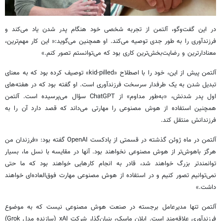
در این گفت‌وگو، آلتمن از تجربه شخصی خود هنگام پدر شدن یاد می‌کند و
فرزندآوری را به طور جدی توصیه می‌کند. او همچنین می‌گوید:« این کار مهم‌ترین،
معنادارترین و رضایت‌بخش‌ترین کاری بود که می‌توانستم تصور کنم.»
آلتمن پیش از این، خود را با اصطلاح «kid-pilled» توصیف کرده بود که به معنای
تبدیل شدن به یک طرفدار سرسخت فرزندآوری است. او گفته بود که در هفته‌های
اول پدر شدنش، «به‌طور مداوم» از ChatGPT سؤال می‌پرسیده است. آلتمن
همچنین استفاده از هوش مصنوعی را مهارتی می‌داند که قصد دارد آن را به
فرزندانش منتقل کند.
آلتمن در ماه ژوئن گذشته در قسمتی از پادکست OpenAI گفته بود: «فرزندان من
هرگز باهوش‌تر از هوش مصنوعی نخواهند بود. آنها در مقایسه با نسل ما، بسیار
توانمندتر بزرگ خواهند شد، قادر به انجام کارهایی خواهند بود که ما حتی
نمی‌توانیم تصور کنیم و در استفاده از هوش مصنوعی مهارت فوق‌العاده‌ای خواهند
داشت.»
آلتمن تنها مدیرعامل برجسته در صنعت هوش مصنوعی نیست که به موضوع
فرزندآوری علاقه‌مند است. ایلان ماسک، بنیان‌گذار شرکت xAI (سازنده مدل Grok)