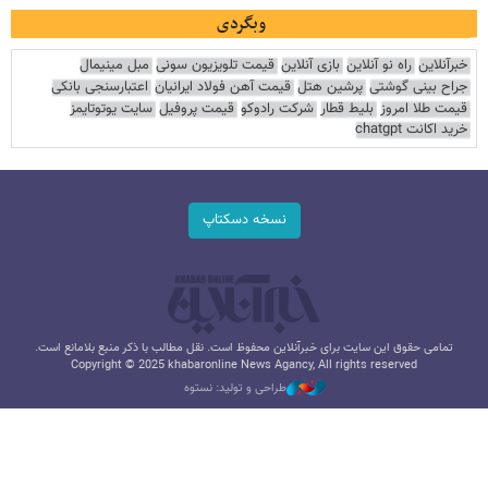
وبگردی
خبرآنلاین
راه نو آنلاین
بازی آنلاین
قیمت تلویزیون سونی
مبل مینیمال
جراح بینی گوشتی
پرشین هتل
قیمت آهن فولاد ایرانیان
اعتبارسنجی بانکی
قیمت طلا امروز
بلیط قطار
شرکت رادوکو
قیمت پروفیل
سایت یوتوتایمز
خرید اکانت chatgpt
نسخه دسکتاپ
تمامی حقوق این سایت برای خبرآنلاین محفوظ است. نقل مطالب با ذکر منبع بلامانع است.
Copyright © 2025 khabaronline News Agancy, All rights reserved
طراحی و تولید: نستوه