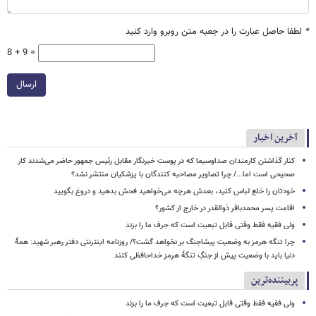
*
لطفا حاصل عبارت را در جعبه متن روبرو وارد کنید
8 + 9 =
ارسال
آخرین اخبار
کنار گذاشتن کارمندان صداوسیما که در پوست خبرنگار مقابل رئیس جمهور حاضر می‌شدند کار
صحیحی است اما.../ چرا تصاویر مصاحبه کنندگان با پزشکیان منتشر نشد؟
خودتان را خلع لباس کنید، بعدش هرچه می‌خواهید فحش بدهید و دروغ بگویید
اقامت پسر محمدباقر ذوالقدر در خارج از کشور؟
ولی فقیه فقط وقتی قابل تبعیت است که جرف ما را بزند
چرا تنگه هرمز به وضعیت پیشاجنگ بر نخواهد گشت؟/ روزنامه اینترنتی دفتر رهبر شهید: همۀ
دنیا باید با وضعیت پیش از جنگِ تنگۀ هرمز خداحافظی کنند
پربیننده‌ترین
ولی فقیه فقط وقتی قابل تبعیت است که جرف ما را بزند