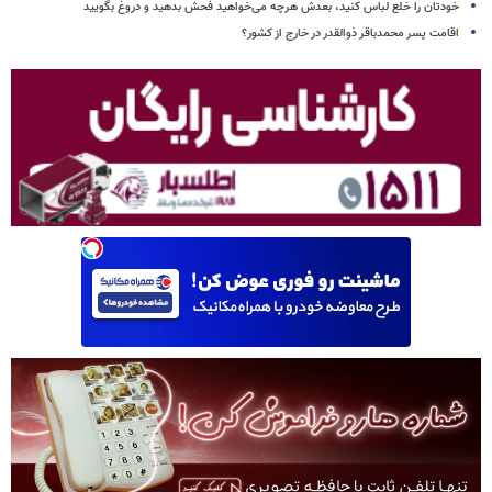
خودتان را خلع لباس کنید، بعدش هرچه می‌خواهید فحش بدهید و دروغ بگویید
اقامت پسر محمدباقر ذوالقدر در خارج از کشور؟