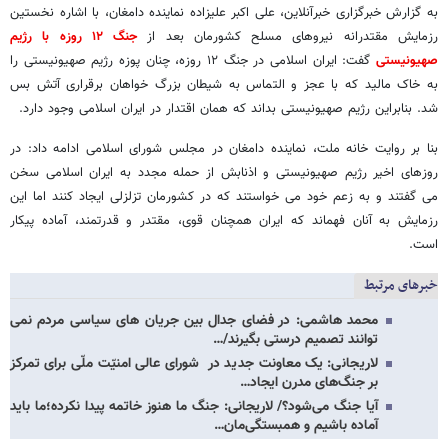
به گزارش خبرگزاری خبرآنلاین، علی اکبر علیزاده نماینده دامغان، با اشاره نخستین
رزمایش مقتدرانه نیروهای مسلح کشورمان بعد از
جنگ ۱۲ روزه با رژیم
صهیونیستی
گفت: ایران اسلامی در جنگ ۱۲ روزه، چنان پوزه رژیم صهیونیستی را
به خاک مالید که با عجز و التماس به شیطان بزرگ خواهان برقراری آتش بس
شد. بنابراین رژیم صهیونیستی بداند که همان اقتدار در ایران اسلامی وجود دارد.
بنا بر روایت خانه ملت، نماینده دامغان در مجلس شورای اسلامی ادامه داد: در
روزهای اخیر رژیم صهیونیستی و اذنابش از حمله مجدد به ایران اسلامی سخن
می گفتند و به زعم خود می خواستند که در کشورمان تزلزلی ایجاد کنند اما این
رزمایش به آنان فهماند که ایران همچنان قوی، مقتدر و قدرتمند، آماده پیکار
است.
خبرهای مرتبط
محمد هاشمی: در فضای جدال بین جریان های سیاسی مردم نمی
توانند تصمیم درستی بگیرند/…
لاریجانی: یک معاونت جدید در شورای عالی امنیّت ملّی برای تمرکز
بر جنگ‌های مدرن ایجاد…
آیا جنگ می‌شود؟/ لاریجانی: جنگ ما هنوز خاتمه پیدا نکرده؛ما باید
آماده باشیم و همبستگی‌مان…