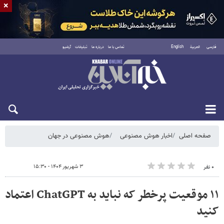
×
فارسی
العربية
English
تماس با ما
درباره ما
تبلیغات
آرشیو
شنبه ۱۷ مرداد ۱۴۰۵
صفحه اصلی
اخبار هوش مصنوعی
هوش مصنوعی در جهان
۳ شهریور ۱۴۰۴ - ۱۵:۳۰
۰ نفر
۱۱ موقعیت پرخطر که نباید به ChatGPT اعتماد
کنید