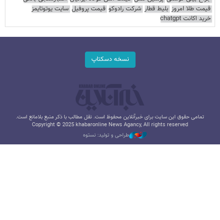
قیمت طلا امروز
بلیط قطار
شرکت رادوکو
قیمت پروفیل
سایت یوتوتایمز
خرید اکانت chatgpt
نسخه دسکتاپ
تمامی حقوق این سایت برای خبرآنلاین محفوظ است. نقل مطالب با ذکر منبع بلامانع است.
Copyright © 2025 khabaronline News Agancy, All rights reserved
طراحی و تولید: نستوه