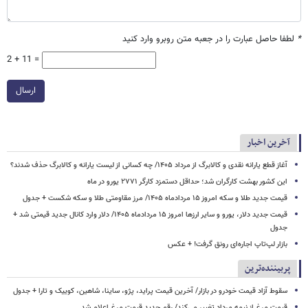
*
لطفا حاصل عبارت را در جعبه متن روبرو وارد کنید
2 + 11 =
ارسال
آخرین اخبار
آغاز قطع یارانه نقدی و کالابرگ از مرداد ۱۴۰۵/ چه کسانی از لیست یارانه و کالابرگ حذف شدند؟
این کشور بهشت کارگران شد؛ حداقل دستمزد کارگر ۲۷۷۱ یورو در ماه
قیمت جدید طلا و سکه امروز ۱۵ مردادماه ۱۴۰۵/ مرز مقاومتی طلا و سکه شکست + جدول
قیمت جدید دلار، یورو و سایر ارزها امروز ۱۵ مردادماه ۱۴۰۵/ دلار وارد کانال جدید قیمتی شد +
جدول
بازار لپ‌تاپ اجاره‌ای رونق گرفت! + عکس
پربیننده‌ترین
سقوط آزاد قیمت خودرو در بازار/ آخرین قیمت پراید، پژو، ساینا، شاهین، کوییک و تارا + جدول
قیمت مرغ از نیمه مرداد تغییر می‌کند/ رقم جدید قیمت مرغ اعلام شد