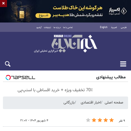
×
فارسی
العربية
English
تماس با ما
درباره ما
تبلیغات
آرشیو
پنجشنبه ۱۵ مرداد ۱۴۰۵
مطالب پیشنهادی
70٪ تخفیف ویژه + خرید اقساطی با اسنپ‌پی
صفحه اصلی
اخبار اقتصادی
بازرگانی
۴ شهریور ۱۴۰۴ - ۲۱:۰۷
۹ نفر