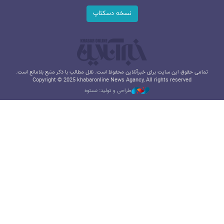
نسخه دسکتاپ
تمامی حقوق این سایت برای خبرآنلاین محفوظ است. نقل مطالب با ذکر منبع بلامانع است.
Copyright © 2025 khabaronline News Agancy, All rights reserved
طراحی و تولید: نستوه