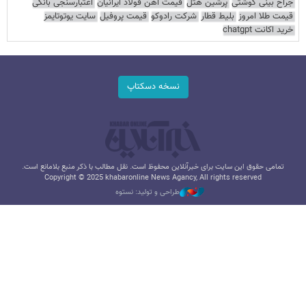
جراح بینی گوشتی
پرشین هتل
قیمت آهن فولاد ایرانیان
اعتبارسنجی بانکی
قیمت طلا امروز
بلیط قطار
شرکت رادوکو
قیمت پروفیل
سایت یوتوتایمز
خرید اکانت chatgpt
نسخه دسکتاپ
تمامی حقوق این سایت برای خبرآنلاین محفوظ است. نقل مطالب با ذکر منبع بلامانع است.
Copyright © 2025 khabaronline News Agancy, All rights reserved
طراحی و تولید: نستوه