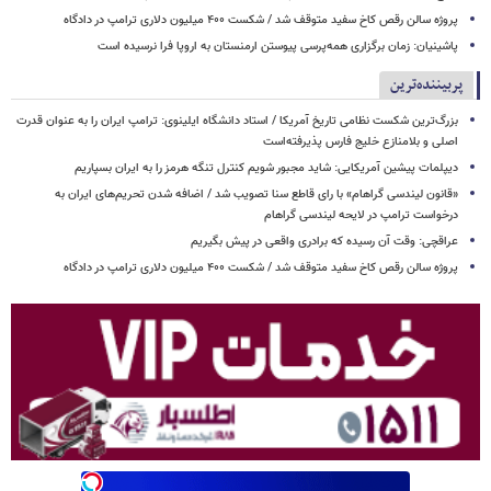
پروژه سالن رقص کاخ سفید متوقف شد / شکست ۴۰۰ میلیون دلاری ترامپ در دادگاه
پاشینیان: زمان برگزاری همه‌پرسی پیوستن ارمنستان به اروپا فرا نرسیده است
پربیننده‌ترین
بزرگ‌ترین شکست نظامی تاریخ آمریکا / استاد دانشگاه ایلینوی: ترامپ ایران را به عنوان قدرت
اصلی و بلامنازع خلیج فارس پذیرفته‌است
دیپلمات پیشین آمریکایی: شاید مجبور شویم کنترل تنگه هرمز را به ایران بسپاریم
«قانون لیندسی گراهام» با رای قاطع سنا تصویب شد / اضافه شدن تحریم‌های ایران به
درخواست ترامپ در لایحه لیندسی گراهام
عراقچی: وقت آن رسیده که برادری واقعی در پیش بگیریم
پروژه سالن رقص کاخ سفید متوقف شد / شکست ۴۰۰ میلیون دلاری ترامپ در دادگاه