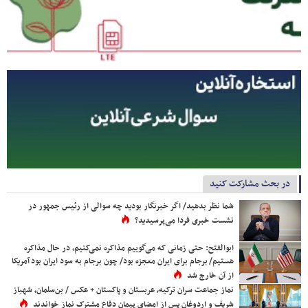
در بحث مشارکت کنید
شما نظر بدهید/ اگر خبرنگار بودید چه سوالی از رئیس جمهور در
نشست خبری فردا می‌پرسیدید؟
ابوالفتح: حتی زمانی که می‌گوییم مذاکره نمی‌کنیم، در حال مذاکره
هستیم/ برجام برای ایران معجزه بود/ چون برجام به سود ایران بود آمریکا
از آن خارج شد
نماز جماعت سران ترکیه، عربستان و پاکستان + عکس / بن‌سلمان، شهباز
شریف و اردوغان پس از امضای پیمان دفاع مشترک نماز خواندند