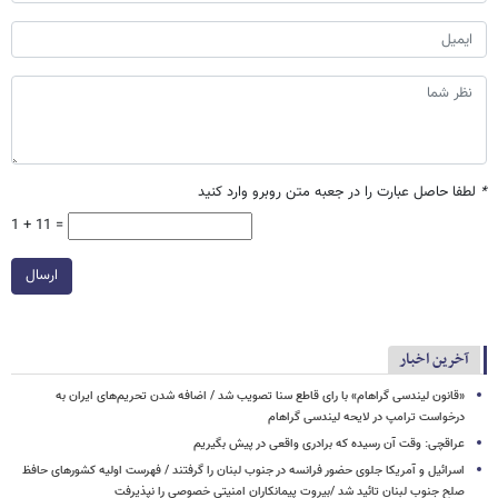
*
لطفا حاصل عبارت را در جعبه متن روبرو وارد کنید
1 + 11 =
ارسال
آخرین اخبار
«قانون لیندسی گراهام» با رای قاطع سنا تصویب شد / اضافه شدن تحریم‌های ایران به
درخواست ترامپ در لایحه لیندسی گراهام
عراقچی: وقت آن رسیده که برادری واقعی در پیش بگیریم
اسرائیل و آمریکا جلوی حضور فرانسه در جنوب لبنان را گرفتند / فهرست اولیه کشورهای حافظ
صلح جنوب لبنان تائید شد /بیروت پیمانکاران امنیتی خصوصی را نپذیرفت