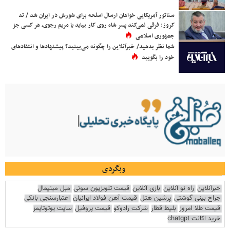
سناتور آمریکایی خواهان ارسال اسلحه برای شورش در ایران شد / تد
کروز: فرقی نمی‌کند پسر شاه روی کار بیاید یا مریم رجوی، هر کسی جز
جمهوری اسلامی
شما نظر بدهید/ خبرآنلاین را چگونه می‌بینید؟ پیشنهادها و انتقادهای
خود را بگویید
وبگردی
خبرآنلاین
راه نو آنلاین
بازی آنلاین
قیمت تلویزیون سونی
مبل مینیمال
جراح بینی گوشتی
پرشین هتل
قیمت آهن فولاد ایرانیان
اعتبارسنجی بانکی
قیمت طلا امروز
بلیط قطار
شرکت رادوکو
قیمت پروفیل
سایت یوتوتایمز
خرید اکانت chatgpt