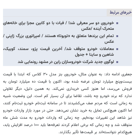
خبرهای مرتبط
خودروی دو سر معرفی شد! / فیات با دو کابین مجزا برای خانه‌های
متحرک آینده /عکس
تمام این برندها متعلق به «تویوتا» هستند / امپراتوری بزرگ ژاپنی /
عکس
معاملات خودرو متوقف شد/ آخرین قیمت پژو، سمند، کوییک،
شاهین و ساینا + جدول
لوگوی جدید شرکت خودروسازان راین در مشهد رونمایی شد
جعفری ادامه داد: به عنوان مثال، خودروی بنز مدل ۳۰ کلاس که ابتدا با قیمت
بیست‌وپنج میلیارد تومان عرضه شده بود، اکنون با قیمت ده میلیارد تومان به
فروش می‌رسد، اما هنوز کسی خریداری نمی‌کند. به همین دلیل، دیگر تفاوتی
ندارد که برند خودرو چه باشد، تقاضا برای آن بسیار کم است. این وضعیت شبیه
به زمانی است که مردم صف می‌کشیدند تا در سامانه ثبت‌نام خودرو ثبت‌نام کنند،
اما اکنون هیچ‌کس تمایل به خرید نشان نمی‌دهد. حتی در مورد بازار واردات خودرو
نیز شاهد این تغییرات بوده‌ایم. چه زمانی که واردات خودرو به مدت شش ماه
متوقف شد و چه زمانی که برخی اعلام کردند تعرفه‌ها باید ۱۰۰ درصد افزایش یابد،
هیچ‌کدام نتوانسته‌اند بر قیمت‌ها تأثیر بگذارند.