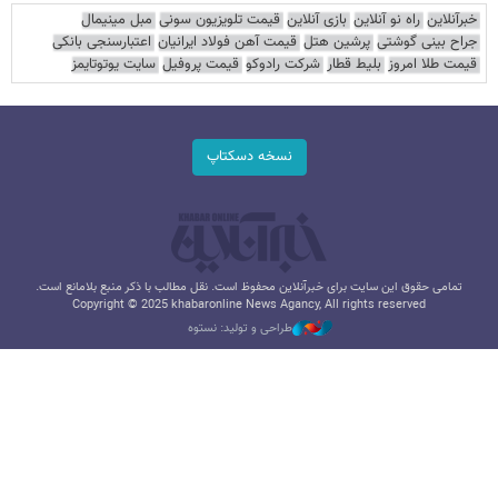
خبرآنلاین
راه نو آنلاین
بازی آنلاین
قیمت تلویزیون سونی
مبل مینیمال
جراح بینی گوشتی
پرشین هتل
قیمت آهن فولاد ایرانیان
اعتبارسنجی بانکی
قیمت طلا امروز
بلیط قطار
شرکت رادوکو
قیمت پروفیل
سایت یوتوتایمز
نسخه دسکتاپ
تمامی حقوق این سایت برای خبرآنلاین محفوظ است. نقل مطالب با ذکر منبع بلامانع است.
Copyright © 2025 khabaronline News Agancy, All rights reserved
طراحی و تولید: نستوه