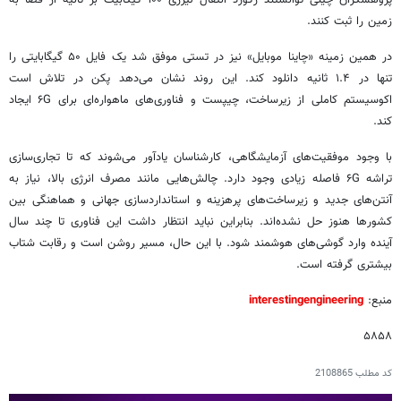
پژوهشگران چینی توانستند رکورد انتقال لیزری ۱۰۰ گیگابیت بر ثانیه از فضا به
زمین را ثبت کنند.
در همین زمینه «چاینا موبایل» نیز در تستی موفق شد یک فایل ۵۰ گیگابایتی را
تنها در ۱.۴ ثانیه دانلود کند. این روند نشان می‌دهد پکن در تلاش است
اکوسیستم کاملی از زیرساخت، چیپست و فناوری‌های ماهواره‌ای برای ۶G ایجاد
کند.
با وجود موفقیت‌های آزمایشگاهی، کارشناسان یادآور می‌شوند که تا تجاری‌سازی
تراشه ۶G فاصله زیادی وجود دارد. چالش‌هایی مانند مصرف انرژی بالا، نیاز به
آنتن‌های جدید و زیرساخت‌های پرهزینه و استانداردسازی جهانی و هماهنگی بین
کشورها هنوز حل نشده‌اند. بنابراین نباید انتظار داشت این فناوری تا چند سال
آینده وارد گوشی‌های هوشمند شود. با این حال، مسیر روشن است و رقابت شتاب
بیشتری گرفته است.
منبع:
interestingengineering
۵۸۵۸
کد مطلب
2108865