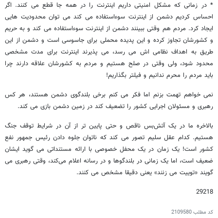
* در زمانی که مشکل امنیتی داریم اینترنت را در همه جا قطع می کنند. اگر
احساس کردیم دشمن از اینترنت سوءاستفاده می کند می توان محدودیت هایی
ایجاد کرد. مردم هم وقتی ببینند دشمن از اینترنت سوءاستفاده می کند و به حریم
و کشورشان تجاوز کرده و این پدیده محملی برای جاسوسی است و دشمن از این
طریق به اهداف نظامی اش می رسد، می پذیرند اینترنت برای مدت مشخصی
محدود شود، ولی وقتی در صلح هستیم و مردم به کشورشان علاقه دارند چرا
باید مردم را محرم ندانیم و فیلتر بگذاریم!
نمی خواهم تهمت بزنم اما فکر می کنم برخی بلندگوی دشمن هستند، هر کس
رهبری و مسئولان اجرایی کشور را تضعیف کند در زمین دشمن بازی می کند.
بالاخره ما در یک آتش‌بس ناقص و حتی پایین تر از آن در شرایط توقف جنگ
هستیم. کدام عقل سلیم تصور می کند که ناتوان جلوه دادن رئیس جمهور نفع
کشور است! یک زمان در یک محفل خصوصی با ارائه مستنداتی می گوید ایشان
ضعیف است، اما یک زمانی در بلندگوها و در رسانه اعلام می‌کند، وقتی رهبری می
گویند «توییت می زنند» یعنی دقیقا مشخص می کنند.
29218
کد مطلب
2109580