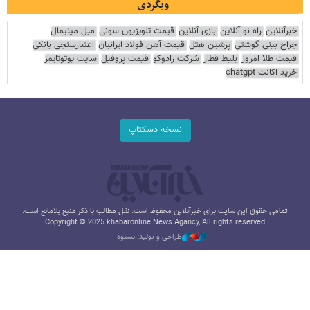
وبگردی
خبرآنلاین
راه نو آنلاین
بازی آنلاین
قیمت تلویزیون سونی
مبل مینیمال
جراح بینی گوشتی
پرشین هتل
قیمت آهن فولاد ایرانیان
اعتبارسنجی بانکی
قیمت طلا امروز
بلیط قطار
شرکت رادوکو
قیمت پروفیل
سایت یوتوتایمز
خرید اکانت chatgpt
نسخه دسکتاپ
تمامی حقوق این سایت برای خبرآنلاین محفوظ است. نقل مطالب با ذکر منبع بلامانع است.
Copyright © 2025 khabaronline News Agancy, All rights reserved
طراحی و تولید: نستوه