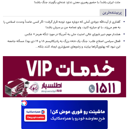
ملت ایران باشد/ با حضور رهبری معنی ندارد عده‌ای بگویند جنگ باشد!
پربیننده‌ترین
گفتاری از آیت‌الله جوادی آملی که دوباره مورد توجه قرار گرفت؛ اگر کسی عامداً وحدت اسلامی را
به هم می‌زند، با او مبارزه کنید، ولو عمامه من بر سرش باشد!
هشدار مهم دبیر شورای عالی امنیت ملی به آمریکا در مورد تنگه هرمز + عکس
فعال سیاسی اصلاح طلب: جنگ یک «نه» بزرگ به رادیکالیسم ۱۸ و ۱۹ دی بود/ مسأله جامعه
این نبود که پهلوی‌گراها بیایند و زخم‌های عمیق‌تری ایجاد کنند بلکه...