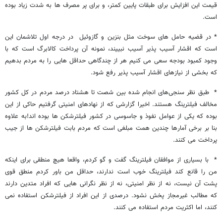
قیمت این افزایش برای طبقات پایین کمتر، و برای پر مصرف ها به شدت زیاد بوده
است.
* در قضیه حامل های سوخت مثل بنزین و گازوئیل در درجه اول تلاشمان این
است که اقشار آسیب پذیر آسیب نبییند، نمونه آن پرداخت کالابرگ است که با
وجود کمبود بودجه سعی می کنیم هر از چندگاهی حداقل هایی را به مردم بدهیم
که بخشی از نیازهای اقشار آسیب پذیر رفع شود.
* طبق نظر سنجی‌های انجام شده بین شصت تا هشتاد درصد مردم در کل کشور
مخالف فیلترینگ هستند. اخیرا گزارشی که از نهادهای امنیتی گرفتیم حاکی از این
بوده که یکی از عوامل نفوذ و جاسوسی در کشور فیلترشکن ها بوده اند!به علاوه
بنا بر برخی آمارها چندین همت مبلغی است که مردم بابت فیلترشکن ها از جیب
پرداخت می کنند.
* با بسیاری از موافقان فیلترینگ گفت و گو کردم، واقعا هیچ منطقی برای اینکه
من را قانع کند فیلترینگ خوب است ندارند، حداقل من باور کردم منطق قوی
پشت آن نیست، نه از نظر امنیتی، نه از نظر نگرانی هایی که افراد متدین دارند
که مطالب غیرمجاز پخش نشود. درصدی از این افراد از فیلترشکن استفاده نمی
کنند، اما اکثریت مردم استفاده می کنند.