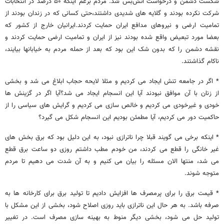
شکست دشمن و درخواست آتش‌بس شد. مردم برغم اینکه ۵۰ درصد در انتخابات
شرکت نکرده بودند و گلایه های شدیدی داشتند،حتی کسانی که در زندان بودند از
تمامیت ارضی و نیروهای مدافع ایران حمایت کردند.ایرانیان خارج از کشور که
بعضا مورد تبعیض واقع شده بودند نیز از ایران و تمامیت ارضی حمایت کردند و
نقشه دشمن را که بدون شک این بود که بعد از حمله مردم به خیابانها بیایند،
ناکام گذاشتند.
* اگر در جامعه تنش ایجاد می کردیم و مثلا لایحه حجاب ابلاغ می شد و بخشی
از زنان با آن موافق نبودند آیا این انسجام ایجاد می شد؟آیا اگر در گزینش ها
خودی و غیرخودی می کردیم و خالص سازی می کردیم و گرایش های سیاسی را از
حاکمیت دور می کردیم، آیا مطمئن بودیم این انسجام شکل می گیرد؟
* اینکه برخی می گویند قبلا چرا ناترازی نبود، به این دلیل بود که برق بخش های
غیر خانگی را قطع می کردند، من خودم مطب داشتم روزی دو ساعت برق قطع
می شد، منتها الان مسئله را بیان می کنیم و به آن شدت می دهیم تا مردم
متوجه شوند.
* قیمت برق را برای پرمصرف ها افزایش دادیم تا تولید برق برای کارخانه ها به
صرفه باشد. به هر حال این ناترازی باید روزی اصلاح شود، بخشی از این مشکل با
تولید حل می شود، بخشی دیگر منوط به بهینه سازی مصرف است. در تغییر