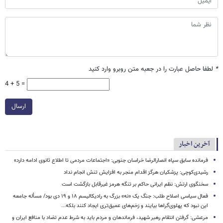
*
لطفا حاصل عبارت را در جعبه متن روبرو وارد کنید
4 + 5 =
ارسال
آخرین اخبار
فرمانده سابق سپاه انصارالرضا خراسان جنوبی: «اجتماعات مردمی تا اطلاع ثانوی ادامه دارد»
رشیدی‌کوچی: پزشکیان هرگز اقدام منجر به افزایش تنش انجام نداد
سخنگوی ارتش: نظم ایرانی حاکم بر تنگه هرمز غیرقابل بازگشت است
فعال سیاسی اصلاح طلب: جنگ یک «نه» بزرگ به رادیکالیسم ۱۸ و ۱۹ دی بود/ مسأله جامعه
این نبود که پهلوی‌گراها بیایند و زخم‌های عمیق‌تری ایجاد کنند بلکه...
مرعشی: گرفتن انتقام رهبر شهید، فرماندهان و مردم باید به شرط عدم تضاد با منافع ایران و