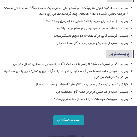
ببینید | حمله فواد ایزدی به پزشکیان و شعام برای تلاش جهت خاتمه جنگ: تهدید کافی نیست!
/ ظریف تحلیل اشتباه داده! / هادیان: چهار فرمانده نظامی رای دادند
ببینید | زلنسکی برای خرید پدافند هوایی به اسرائیل رو انداخت
ببینید | مشاهده مجدد خرس‌های قهوه‌ای در اشترانکوه
ببینید | گردنبند قاپی در کریمخان؛ دو متهم دستگیر شدند
ببینید | اسب از صاحبش در برابر حمله گاو محافظت کرد
پربیننده‌ترین
ببینید | فیلم کمتر دیده شده از رهبر انقلاب آیت الله سید مجتبی خامنه‌ای درحال تدریس
ببینید | شوخی حاج‌قاسم با خبرنگار صداوسیما در عملیات آزادسازی بوکمال/ داری با من مصاحبه‌
می‌کنی؟! شیطنت می‌کنی!
گزارش تصویری/ نمایش «هچل» در تالار هنر؛ قصه‌ای از شجاعت و خیال
ببینید | اسب از صاحبش در برابر حمله گاو محافظت کرد
ببینید | سرنوشت تجمعات شبانه بعد از ماه صفر چیست؟
نسخه دسکتاپ