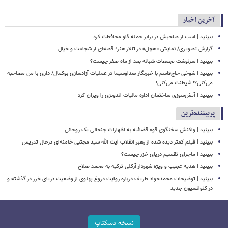
آخرین اخبار
ببینید | اسب از صاحبش در برابر حمله گاو محافظت کرد
گزارش تصویری/ نمایش «هچل» در تالار هنر؛ قصه‌ای از شجاعت و خیال
ببینید | سرنوشت تجمعات شبانه بعد از ماه صفر چیست؟
ببینید | شوخی حاج‌قاسم با خبرنگار صداوسیما در عملیات آزادسازی بوکمال/ داری با من مصاحبه‌
می‌کنی؟! شیطنت می‌کنی!
ببینید | آتش‌سوزی ساختمان اداره مالیات اندونزی را ویران کرد
پربیننده‌ترین
ببینید | واکنش سخنگوی قوه قضائیه به اظهارات جنجالی یک روحانی
ببینید | فیلم کمتر دیده شده از رهبر انقلاب آیت الله سید مجتبی خامنه‌ای درحال تدریس
ببینید | ماجرای تقسیم دریای خزر چیست؟
ببینید | هدیه عجیب و ویژه شهردار آرکلی ترکیه به محمد صلاح
ببینید | توضیحات محمدجواد ظریف درباره روایت دروغ پهلوی از وضعیت دریای خزر در گذشته و
در کنوانسیون جدید
نسخه دسکتاپ