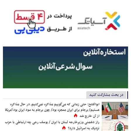
در بحث مشارکت کنید
ابوالفتح: حتی زمانی که می‌گوییم مذاکره نمی‌کنیم، در حال مذاکره
هستیم/ برجام برای ایران معجزه بود/ چون برجام به سود ایران بود آمریکا
از آن خارج شد
راز دشمنی وزیرخارجه لبنان با ایران / یوسف رجی چه ارتباطی با حزب
نزدیک به اسرائیل دارد؟