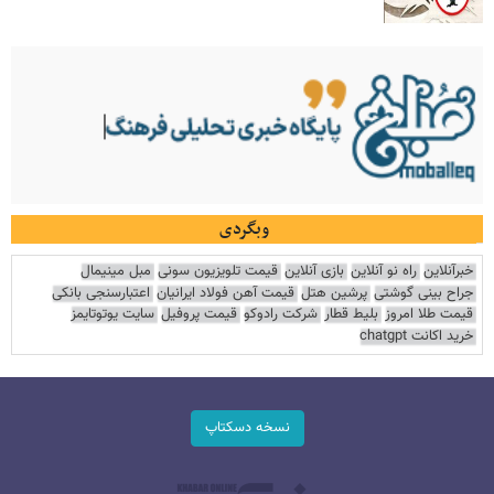
وبگردی
خبرآنلاین
راه نو آنلاین
بازی آنلاین
قیمت تلویزیون سونی
مبل مینیمال
جراح بینی گوشتی
پرشین هتل
قیمت آهن فولاد ایرانیان
اعتبارسنجی بانکی
قیمت طلا امروز
بلیط قطار
شرکت رادوکو
قیمت پروفیل
سایت یوتوتایمز
خرید اکانت chatgpt
نسخه دسکتاپ