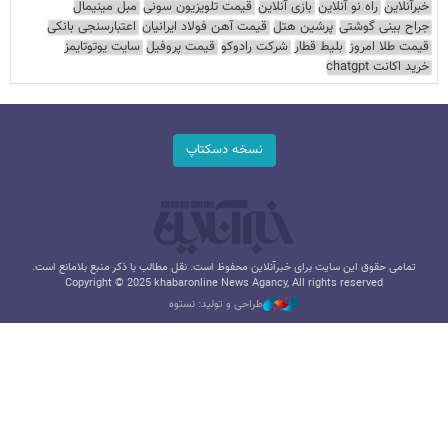
خبرآنلاین
راه نو آنلاین
بازی آنلاین
قیمت تلویزیون سونی
مبل مینیمال
جراح بینی گوشتی
پرشین هتل
قیمت آهن فولاد ایرانیان
اعتبارسنجی بانکی
قیمت طلا امروز
بلیط قطار
شرکت رادوکو
قیمت پروفیل
سایت یوتوتایمز
خرید اکانت chatgpt
نسخه دسکتاپ
تمامی حقوق این سایت برای خبرآنلاین محفوظ است. نقل مطالب با ذکر منبع بلامانع است.
Copyright © 2025 khabaronline News Agancy, All rights reserved
طراحی و تولید: نستوه