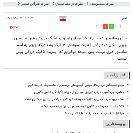
نظرات منتشر شده: 1
نظرات در صف انتشار: 0
نظرات غیرقابل انتشار: 0
امیر
۱۳:۳۶ - ۱۴۰۴/۰۷/۰۳
پاسخ
1
4
با این سانسور شدید اینترنت میخاین اینترتپ ۵گیگ بیارید چطور یه همین
چیزی امکان داره وقتی اینترنت سرعتش ۵ گیگ بشه دیگه چیزی به اسم
سانسور خبری نیست پس نتیجه میگیریم که ؛بنترپت ۵گیگ دروغی بیش
نیست
آخرین اخبار
سهم چشمگیر اپل از بازار جهانی گوشی‌های پریمیوم / سامسونگ در رتبه دوم
چطور بدون آسیب دیدن دوربین موبایل از خورشیدگرفتگی عکس بگیریم؟
هشدار بیت‌دیفندر درباره دانلود «ادیسه» / بدافزار سرقت رمز عبور در کمین است
انتشار اسناد محرمانه پنتاگون / پرنده‌های مرموز دوباره خبرساز شدند
چرا اپل تلگرام را حذف می‌کند اما ایکس را نه؟
پربیننده‌ترین