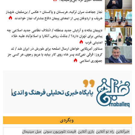
نماز جماعت سران ترکیه، عربستان و پاکستان + عکس / بن‌سلمان، شهباز
شریف و اردوغان پس از امضای پیمان دفاع مشترک نماز خواندند
«پیمان مکه» و آرایش جدید منطقه / ائتلاف نظامی جدید اسلامی چه
پیامی برای تهران دارد؟ / مثلث ریاض، آنکارا و اسلام‌آباد علیه خلاء
امنیتی غرب
سناتور آمریکایی خواهان ارسال اسلحه برای شورش در ایران شد / تد
کروز: فرقی نمی‌کند پسر شاه روی کار بیاید یا مریم رجوی، هر کسی جز
جمهوری اسلامی
وبگردی
خبرآنلاین
راه نو آنلاین
بازی آنلاین
قیمت تلویزیون سونی
مبل مینیمال