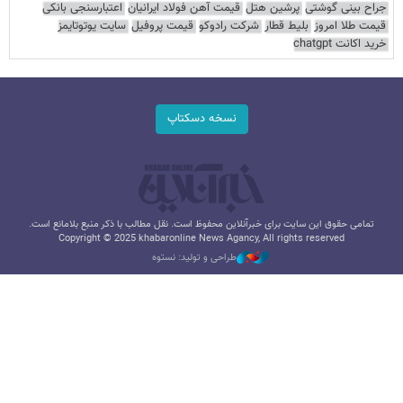
جراح بینی گوشتی
پرشین هتل
قیمت آهن فولاد ایرانیان
اعتبارسنجی بانکی
قیمت طلا امروز
بلیط قطار
شرکت رادوکو
قیمت پروفیل
سایت یوتوتایمز
خرید اکانت chatgpt
نسخه دسکتاپ
تمامی حقوق این سایت برای خبرآنلاین محفوظ است. نقل مطالب با ذکر منبع بلامانع است.
Copyright © 2025 khabaronline News Agancy, All rights reserved
طراحی و تولید: نستوه