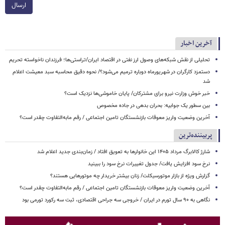
ارسال
آخرین اخبار
تحلیلی از نقش شبکه‌های وصول ارز نفتی در اقتصاد ایران/تراستی‌ها؛ فرزندان ناخواسته تحریم
دستمزد کارگران در شهریورماه دوباره ترمیم می‌شود؟/ نحوه دقیق محاسبه سبد معیشت اعلام
شد
خبر خوش وزارت نیرو برای مشترکان/ پایان خاموشی‌ها نزدیک است؟
بین سطور یک جوابیه: بحران بدهی در جاده مخصوص
آخرین وضعیت واریز معوقات بازنشستگان تامین اجتماعی / رقم مابه‌التفاوت چقدر است؟
پربیننده‌ترین
شارژ کالابرگ مرداد ۱۴۰۵ این خانوارها به تعویق افتاد / زمان‌بندی جدید اعلام شد
نرخ سود افزایش یافت/ جدول تغییرات نرخ سود را ببینید
گزارش ویژه از بازار موتورسیکلت/ زنان بیشتر خریدار چه موتورهایی هستند؟
آخرین وضعیت واریز معوقات بازنشستگان تامین اجتماعی / رقم مابه‌التفاوت چقدر است؟
نگاهی به ۹۰ سال تورم در ایران / خروجی سه جراحی اقتصادی، ثبت سه رکورد تورمی بود