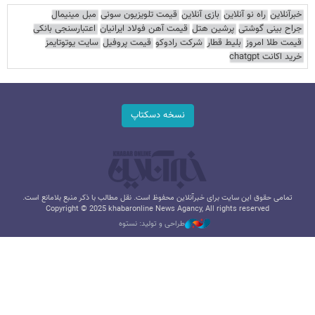
خبرآنلاین
راه نو آنلاین
بازی آنلاین
قیمت تلویزیون سونی
مبل مینیمال
جراح بینی گوشتی
پرشین هتل
قیمت آهن فولاد ایرانیان
اعتبارسنجی بانکی
قیمت طلا امروز
بلیط قطار
شرکت رادوکو
قیمت پروفیل
سایت یوتوتایمز
خرید اکانت chatgpt
نسخه دسکتاپ
تمامی حقوق این سایت برای خبرآنلاین محفوظ است. نقل مطالب با ذکر منبع بلامانع است.
Copyright © 2025 khabaronline News Agancy, All rights reserved
طراحی و تولید: نستوه