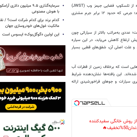
به گزارش خبرگزاری خبرآنلاین، یک تیم بین‌المللی از ستاره‌شناسان با استفاده از تلسکوپ فضایی جیمز وب (JWST)
سرمایه‌گذاری ۹.۵ میلیون دلاری
با هوش مصنوعی
آشکار کند؛ جرمی که حدود ۱۲ برابر جرم مشتری
کدام برند برای کدام شرکت است؟ / نق
مالکیت غول‌های خودروسازی جهان
 عددی به‌مراتب بالاتر از سیاراتی چون
این اولین «گوگل‌بوک» ایسوس است
ش ارتفاع کاهش می‌یابد، در این سیاره
ند و علت اصلی آن، شفق‌های قطبی بسیار
برهایی است که برخلاف زمین از قطرات آب
‌اند. این یافته‌ها نشان‌دهنده شرایط
یری سیارات و جوهای فراخورشیدی ارائه
 از روش خانگی سفیدکننده
دان50%تخفیف🔥