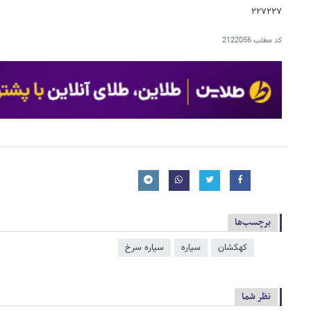
۲۲۷۲۲۷
کد مطلب
2122056
برچسب‌ها
کهکشان
سیاره
سیاره سرخ
نظر شما