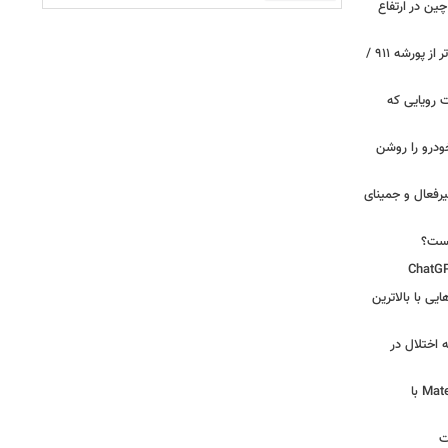
ین در ارتفاع
پیچ‌های ۳۱ میلیارد تومانی پاگانی، گران‌تر از پورشه ۹۱۱ /
 سه قابلیت رویایی که
ودرو را روشن
یرفعال و جمینای
یست؟
ی‌هایی با بالاترین
 اختلال در
لپ‌تاپ فوق‌سبک هواوی MateBook Pro S با
ت