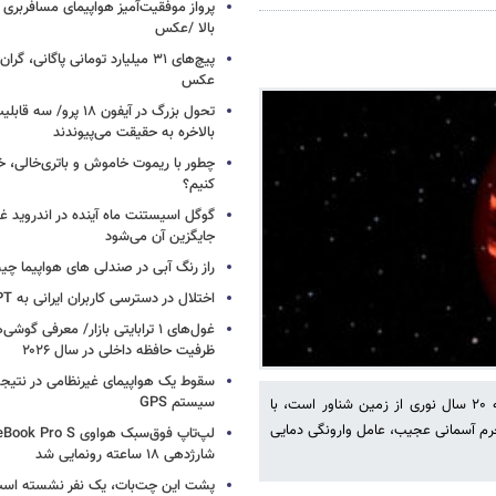
پرواز موفقیت‌آمیز هواپیمای مسافربری چ
بالا /عکس
عکس
تحول بزرگ در آیفون ۱۸ پرو/
بالاخره به حقیقت می‌پیوندند
چطور با ریموت خاموش و باتری‌خالی، خ
کنیم؟
گوگل اسیستنت ماه آینده در اندروید غ
جایگزین آن می‌شود
راز رنگ آبی در صندلی های هواپیما چ
اختلال در دسترسی کاربران ایرانی به ChatGPT
غول‌های ۱ ترابایتی بازار/ معرفی گوش
ظرفیت حافظه داخلی در سال ۲۰۲۶
سقوط یک هواپیمای غیرنظامی در نتیجه
سیستم‌ GPS
تلسکوپ فضایی جیمز وب موفق شد جو یک سیاره سرگردان را که در فاصله ۲۰ سال نوری از زمین شناور است، با
رم آسمانی عجیب، عامل وارونگی دمایی
شارژدهی ۱۸ ساعته رونمایی شد
پشت این چت‌بات، یک نفر نشسته اس