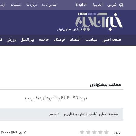
فارسی
العربية
English
تماس با ما
درباره ما
تبلیغات
آرشی
صفحه اصلی
سیاست
اقتصاد
فرهنگ
جامعه
بین‌الملل
ورزش
تا
مطالب پیشنهادی
ترید EURUSD با اسپرد از صفر پیپ
صفحه اصلی
اخبار دانش و فناوری
نجوم
۷ مهر ۱۴۰۴ - ۱۷:۰۰
۰ نفر