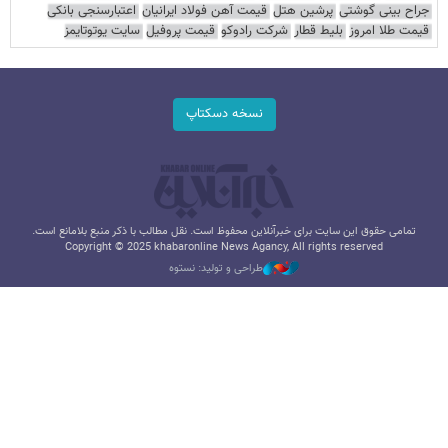
جراح بینی گوشتی
پرشین هتل
قیمت آهن فولاد ایرانیان
اعتبارسنجی بانکی
قیمت طلا امروز
بلیط قطار
شرکت رادوکو
قیمت پروفیل
سایت یوتوتایمز
نسخه دسکتاپ
تمامی حقوق این سایت برای خبرآنلاین محفوظ است. نقل مطالب با ذکر منبع بلامانع است.
Copyright © 2025 khabaronline News Agancy, All rights reserved
طراحی و تولید: نستوه