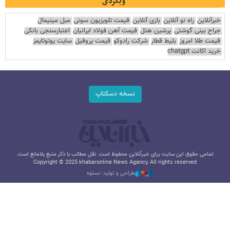
وبگردی
خبرآنلاین
راه نو آنلاین
بازی آنلاین
قیمت تلویزیون سونی
مبل مینیمال
جراح بینی گوشتی
پرشین هتل
قیمت آهن فولاد ایرانیان
اعتبارسنجی بانکی
قیمت طلا امروز
بلیط قطار
شرکت رادوکو
قیمت پروفیل
سایت یوتوتایمز
خرید اکانت chatgpt
نسخه دسکتاپ
تمامی حقوق این سایت برای خبرآنلاین محفوظ است. نقل مطالب با ذکر منبع بلامانع است.
Copyright © 2025 khabaronline News Agancy, All rights reserved
طراحی و تولید: نستوه