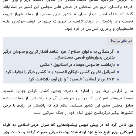
خارجه پاکستان امروز طی سخنانی در صحن علنی مجلس این کشور در اسلام‌آباد
گفت که هدف اصلی دیدار سران ۸ کشور عربی-اسلامی از جمله شهباز شریف
نخست وزیر پاکستان با دونالد ترامپ در نیویورک چیزی جز توقف خونریزی علیه
فلسطینیان و برقراری آتش‌بس در غزه نبود.
خبرهای مرتبط
گرسنگی به عنوان سلاح / غزه شاهد آشکارترین و سودان درگیر
بدترین بحران‌های قحطی دست‌ساز…
بازداشت جاسوس موساد در استانبول / عکس
اسرائیل آخرین کشتی ناوگان الصمود و ۱۰ کشتی دیگر را توقیف کرد
۴۷۳ تن از فعالان " الصمود " را تل آویو بازداشت کرد
بنا بر گزارش ایرنا، وی با اشاره به تصرف چندین کشتی ناوگان جهانی الصمود
توسط نیروهای اسرائیلی که در بین سرنشینان آن چند پاکستانی از جمله نماینده
سابق مجلس سنای این کشور هستند، اعلام کرد که پاکستان در ارتباط با برخی
کشورها پیگیر بازگرداندن فوری اتباع خود از چنگ اسرائیل است.
وی فاش کرد که در پیش نویس پیشنهادهایی که سران عربی-اسلامی به طرف
آمریکایی برای طرح صلح غزه ارائه شده بود، تغییراتی صورت گرفته و نخست وزیر