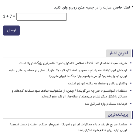
*
لطفا حاصل عبارت را در جعبه متن روبرو وارد کنید
3 + 7 =
ارسال
آخرین اخبار
ظریف مجددا هشدار داد: ائتلاف اسلامی تشکیل دهید؛ «اسرائیل بزرگ» در راه است
اردوغان این توافقنامه را با چه مجوزی امضا کرد؟/به یک بازیگر اصلی در محاصره علنی علیه
ایران تبدیل شدیم/ آیا می‌خواهیم وارد جنگ با تهران شویم؟
واکنش ریاض و صنعاء به بیانیه شورای امنیت
منتقدان کنوانسیون خزر چه می‌گویند؟ / بهمن: از مشغولیت نهادها سوءاستفاده کرده‌اند و
مسائل را شکل دیگر نشان می‌دهند / رسانه‌ها را از نقد منع کرده‌اند
فرمانده سنتکام وارد اسرائیل شد
پربیننده‌ترین
هشدار صریح ظریف درباره مذاکرات ایران و آمریکا؛ اهرم‌های جنگ را مفت از دست ندهید/
ایران نباید برای «دفع شر» امتیاز بدهد