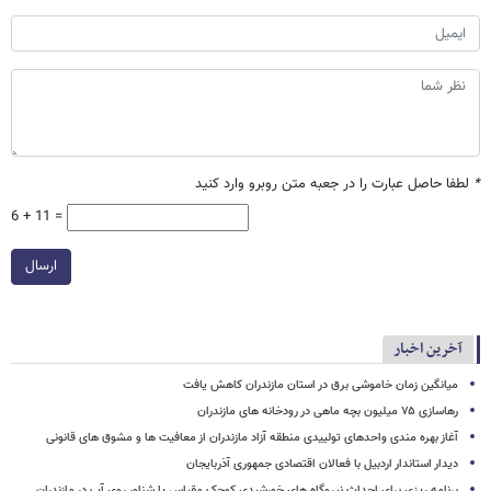
*
لطفا حاصل عبارت را در جعبه متن روبرو وارد کنید
6 + 11 =
ارسال
آخرین اخبار
میانگین زمان خاموشی برق در استان مازندران کاهش یافت
رهاسازی ۷۵ میلیون بچه ماهی در رودخانه های مازندران
آغاز بهره مندی واحدهای تولییدی منطقه آزاد مازندران از معافیت ها و مشوق های قانونی
دیدار استاندار اردبیل با فعالان اقتصادی جمهوری آذربایجان
برنامه ریزی برای احداث نیروگاه های خورشیدی کوچک مقیاس یا شناور روی آب در مازندران