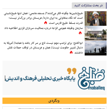
در بحث مشارکت کنید
شیخ‌نشین‌ها چگونه فکر می‌کنند؟/ مسجدجامعی: عمان تنها شیخ‌نشینی
است که نگاه متفاوتی به ایران دارد/ عربستان برادر بزرگ‌تر نیست؛
قدرت مسلط خلیج فارس است
سازمان وظیفه عمومی فراجا درباره معافیت سربازان فراری اطلاعیه داد
ابوالفتح: برای ترامپ مهم نیست تاج بر سر کار باشد یا عمامه/ آمریکا به
دنبال تغییر حکومت نیست/ عمان و عربستان در توقف حملات نقش
داشتند
وبگردی