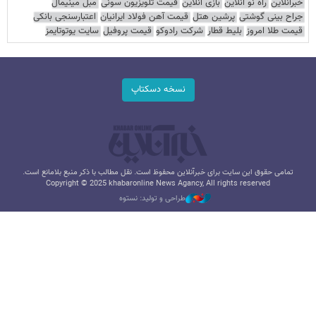
خبرآنلاین
راه نو آنلاین
بازی آنلاین
قیمت تلویزیون سونی
مبل مینیمال
جراح بینی گوشتی
پرشین هتل
قیمت آهن فولاد ایرانیان
اعتبارسنجی بانکی
قیمت طلا امروز
بلیط قطار
شرکت رادوکو
قیمت پروفیل
سایت یوتوتایمز
نسخه دسکتاپ
تمامی حقوق این سایت برای خبرآنلاین محفوظ است. نقل مطالب با ذکر منبع بلامانع است.
Copyright © 2025 khabaronline News Agancy, All rights reserved
طراحی و تولید: نستوه