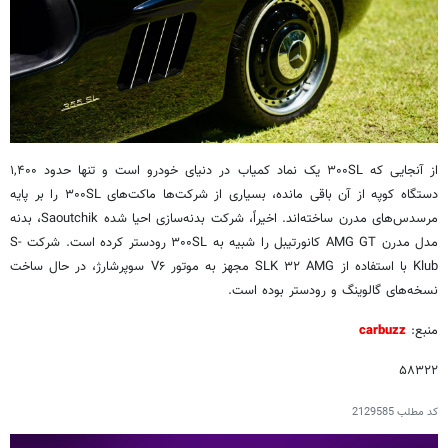
از آنجایی که ۳۰۰SL یک نماد کمیاب در دنیای خودرو است و تنها حدود ۱,۴۰۰
دستگاه کوپه از آن باقی مانده، بسیاری از شرکت‌ها ماکت‌های ۳۰۰SL را بر پایه
مرسدس‌های مدرن ساخته‌اند. اخیراً، شرکت بدنه‌سازی احیا شده Saoutchik، بدنه
مدل مدرن AMG GT کانورتیبل را شبیه به ۳۰۰SL رودستر کرده است. شرکت S-
Klub با استفاده از SLK ۳۲ AMG مجهز به موتور V۶ سوپرشارژ، در حال ساخت
نسخه‌های گالوینگ و رودستر بوده است.
منبع:
carbuzz
۵۸۳۲۲
کد مطلب
2129585