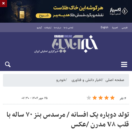
×
فارسی
العربية
English
تماس با ما
درباره ما
تبلیغات
آرشیو
شنبه ۱۷ مرداد ۱۴۰۵
صفحه اصلی
اخبار دانش و فناوری
خودرو
۲۵ مهر ۱۴۰۴ - ۰۷:۳۰
۴ نفر
تولد دوباره یک افسانه / مرسدس بنز ۷۰ ساله با
قلب V۸ مدرن /عکس