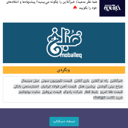
شما نظر بدهید/ خبرآنلاین را چگونه می‌بینید؟ پیشنهادها و انتقادهای
خود را بگویید
وبگردی
خبرآنلاین
راه نو آنلاین
بازی آنلاین
قیمت تلویزیون سونی
مبل مینیمال
جراح بینی گوشتی
پرشین هتل
قیمت آهن فولاد ایرانیان
اعتبارسنجی بانکی
قیمت طلا امروز
بلیط قطار
شرکت رادوکو
قیمت پروفیل
سایت یوتوتایمز
خرید اکانت chatgpt
نسخه دسکتاپ