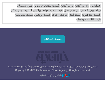
خبرآنلاین
راه نو آنلاین
بازی آنلاین
قیمت تلویزیون سونی
مبل مینیمال
جراح بینی گوشتی
پرشین هتل
قیمت آهن فولاد ایرانیان
اعتبارسنجی بانکی
قیمت طلا امروز
بلیط قطار
شرکت رادوکو
قیمت پروفیل
سایت یوتوتایمز
خرید اکانت chatgpt
نسخه دسکتاپ
تمامی حقوق این سایت برای خبرآنلاین محفوظ است. نقل مطالب با ذکر منبع بلامانع است.
Copyright © 2025 khabaronline News Agancy, All rights reserved
طراحی و تولید: نستوه