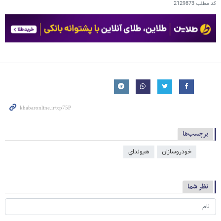
کد مطلب
2129873
برچسب‌ها
خودروسازان
هيونداي
نظر شما