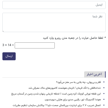
*
لطفا حاصل عبارت را در جعبه متن روبرو وارد کنید
3 + 14 =
ارسال
آخرین اخبار
فقر و بی‌پولی، چه بلایی به سر مغز می‌آورد؟
خداحافظی با لگد فرمان / فرمان هوشمند کامیون‌های ماک معرفی شد
این نقطه نورانی کوچک کره زمین است / لحظه تاریخی پنهان شدن زمین در آسمان مریخ
هوندا گلدوینگ تور، رقیبی جدی برای هارلی دیویدسون
اعمال ضریب ۲.۷ برای اینترنت بین‌الملل صحت دارد؟ / واکنش سازمان تنظیم مقررات