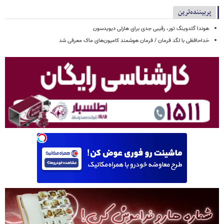
پربیننده‌ترین
هوندا گلدوینگ تور، رقیبی جدی برای هارلی دیویدسون
خداحافظی با لگد فرمان / فرمان هوشمند کامیون‌های ماک معرفی شد