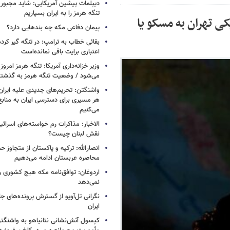
دیپلمات پیشین آمریکایی: شاید مجبور
تنگه هرمز را به ایران بسپاریم
کی تهران به مسکو یا
پیمان دفاعی مکه چه بندهایی دارد؟
بقائی خطاب به ترامپ: در تنگه گیر کرده
اعتباری برایت باقی نمانده‌است
وزیر خزانه‌داری آمریکا: تنگه هرمز امروز ی
می‌شود / وضعیت تنگه هرمز به گذشته 
واشنگتن: تحریم‌های جدیدی علیه ایران 
هر مسیری برای دسترسی ایران به منابع
می‌کنیم
الاخبار: مذاکرات رم خواسته‌های اسرائی
نقش لبنان چیست؟
انصارالله: ترکیه و پاکستان از متجاوز ح
محاصره عربستان ادامه می‌دهیم
اردوغان: توافق‌نامه مکه هیچ کشوری ر
نمی‌دهد
نگرانی تل‌آویو از گسترش پرونده‌های ج
ایران
کپسول آتش‌نشانی نتانیاهو به واشنگتن