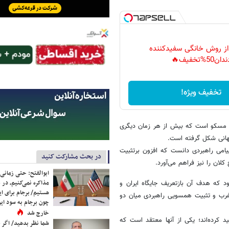
 از روش خانگی سفیدکننده
دان50%تخفیف🔥
تخفیف ویژه!
ن و مسکو است که بیش از هر زمان دیگری
 جهانی شکل گرفته است.
پیامی راهبردی دانست که افزون برتثبیت
در بحث مشارکت کنید
لان را نیز فراهم می‌آورد.
ابوالفتح: حتی زمانی 
مذاکره نمی‌کنیم، در 
د که هدف آن بازتعریف جایگاه ایران و
هستیم/ برجام برای ای
ی غرب و تثبیت همسویی راهبردی میان دو
چون برجام به سود ایرا
خارج شد
د کرده‌اند؛ یکی از آنها معتقد است که
شما نظر بدهید/ اگر خ