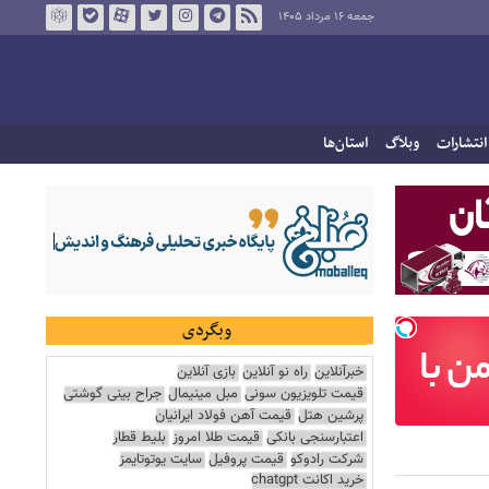
جمعه ۱۶ مرداد ۱۴۰۵
انتشارات
وبلاگ
استان‌ها
وبگردی
خبرآنلاین
راه نو آنلاین
بازی آنلاین
قیمت تلویزیون سونی
مبل مینیمال
جراح بینی گوشتی
پرشین هتل
قیمت آهن فولاد ایرانیان
اعتبارسنجی بانکی
قیمت طلا امروز
بلیط قطار
شرکت رادوکو
قیمت پروفیل
سایت یوتوتایمز
خرید اکانت chatgpt