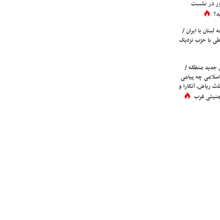
ور در نشست
د؟
لبنان با ایران /
ی با حزب نزدیک
 جدید منطقه /
اسلامی چه پیامی
لث ریاض، آنکارا و
 امنیتی غرب