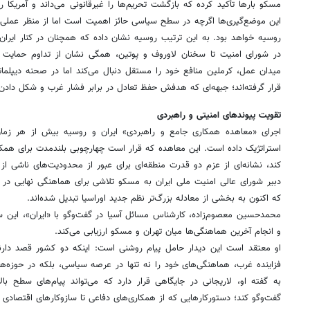
مسکو بارها تأکید کرده که بازگشت تحریم‌ها را غیرقانونی می‌داند و آمریکا 
این موضع‌گیری‌ها اگرچه در سطح سیاسی حائز اهمیت است اما از منظر عملی ب
روسیه خواهد بود. به این ترتیب روسیه نشان داده که همچنان در کنار ایران
در شورای امنیت تا سخنان لاوروف و پوتین، همگی نشان از تداوم حمایت 
میدان عمل، کرملین منافع خود را مستقل دنبال می‌کند اما در صحنه دیپلم
قرار گرفته‌اند؛ جبهه‌ای که هدفش حفظ تعادل در برابر فشار غرب و شکل دادن
تقویت پیوندهای امنیتی و راهبردی
اجرای «معاهده همکاری جامع و راهبردی» ایران و روسیه بیش از هر زما
استراتژیک داده است. این معاهده که قرار است چهارچوبی بلندمدت برای همکا
کند، نشانه‌ای از عزم دو قدرت منطقه‌ای برای عبور از محدودیت‌های ناشی 
دبیر شورای عالی امنیت ملی ایران به مسکو تلاشی برای هماهنگی نهایی در 
که اکنون به بخشی از معادله بزرگ‌تر نظم جدید اوراسیا تبدیل شده‌اند.
محمدحسین معصوم‌زاده، کارشناس مسائل آسیا در گفت‌وگو با «ایران»، این سف
و انجام آخرین هماهنگی‌ها میان تهران و مسکو ارزیابی می‌کند.
او معتقد است این دیدار حامل پیام روشنی است: اینکه دو کشور قصد دارند
فزاینده غرب، هماهنگی‌های خود را نه‌ تنها در عرصه سیاسی، بلکه در حوزه‌
به گفته او، لاریجانی در جایگاهی قرار دارد که می‌تواند پیام‌های سطح بالا
گفت‌وگو کند؛ دستورکارهایی که از همکاری‌های دفاعی تا سازوکارهای اقتصادی م