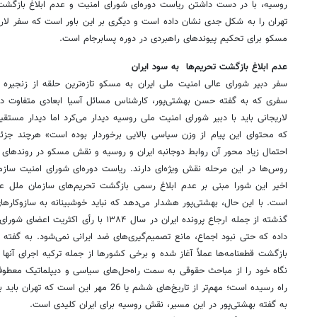
روسیه، با در دست داشتن ریاست دوره‌ای شورای امنیت و عدم ابلاغ بازگشت
تهران را به شکل جدی نشان داده است و دیگری بر این باور است که سفر لاریج
مسکو برای تحکیم پیوندهای راهبردی در دوره پسابرجام است.
عدم ابلاغ بازگشت تحریم‌ها به سود ایران
سفر دبیر شورای عالی امنیت ملی ایران به مسکو تازه‌ترین حلقه از زنجیر
سفری که به گفته‌ حسن بهشتی‌پور، کارشناس مسائل آسیا ابعادی متفاوت دارد
لاریجانی باید با دبیر شورای امنیت ملی روسیه دیدار می‌کرد اما دیدار مست
که محتوای این پیام از وزن سیاسی بالایی برخوردار بوده است» هرچند جزئی
‌احتمال زیاد محور آن روابط دوجانبه ایران و روسیه و نقش مسکو در روندهای 
روس‌ها در این مرحله نقش ویژه‌ای دارند. ریاست دوره‌ای شورای امنیت سا
اخیر این شورا مبنی بر عدم ابلاغ رسمی بازگشت تحریم‌های سازمان ملل علی
است. با این حال، بهشتی‌پور هشدار می‌دهد که نباید خوشبینانه به سازوکارهای
گذشته از جمله ارجاع پرونده ایران در سال ۱۳۸۴
بازگشت قطعنامه‌ها عملاً آغاز شده و برخی کشورها از جمله ترکیه اجرای آنها را
نگاه خود را از مباحث حقوقی به سمت راه‌حل‌های سیاسی و دیپلماتیک معطوف کند
راه رسیده است؛ مهم‌تر از تاریخ‌های ششم یا 26 مهر این است که تهران باید برای دوران پسابرجام برنامه‌ریزی کند.»
به گفته بهشتی‌پور در این مسیر، نقش روسیه برای ایران کلیدی است.