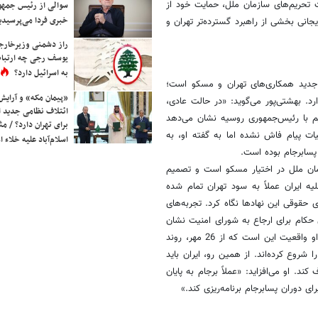
 تحریم‌های سازمان ملل، حمایت خود از
سوالی از رئیس جمه
خبری فردا می‌پرسیدی
انی بخشی از راهبرد گسترده‌تر تهران و
راز دشمنی وزیرخارجه 
یوسف رجی چه ارتباط
به اسرائیل دارد؟
ه جدید همکاری‌های تهران و مسکو است؛
«پیمان مکه» و آرایش
. بهشتی‌پور می‌گوید: «در حالت عادی،
ائتلاف نظامی جدید 
قیم با رئیس‌جمهوری روسیه نشان می‌دهد
برای تهران دارد؟ / مث
ات پیام فاش نشده اما به گفته او، به
اسلام‌آباد علیه خلاء
پسابرجام بوده است.
زمان ملل در اختیار مسکو است و تصمیم
ه ایران عملاً به سود تهران تمام شده
 حقوقی این نهادها نگاه کرد. تجربه‌های
 با رأی اکثریت اعضای شورای حکام برای ارجاع به شورای امنیت نشان
داده که حتی نبود اجماع، مانع تصمیم‌گیری‌های ضد ایرانی نمی‌شود. به گفته او واقعیت این است که از 26 مهر، روند
 شروع کرده‌اند. از همین رو، ایران باید
. او می‌افزاید: «عملاً برجام به پایان