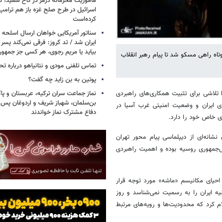
مأموریت محرمانه درمر در کاخ سفید؛ دو
اسرائیل در طرح صلح غزه باز هم ترام
کرده‌است
سناتور آمریکایی خواهان ارسال اسلحه
ایران شد / تد کروز: فرقی نمی‌کند پسر 
بیاید یا مریم رجوی، هر کسی جز جمهو
تاه راهی مسکو شد تا پیام رهبر انقلاب
تماس تلفنی مودی و نتانیاهو درباره تح
پوتین به بن زاید چه گفت؟
نماز جماعت سران ترکیه، عربستان و پ
ا تلاشی برای تثبیت همکاری‌های راهبردی
بن‌سلمان، شهباز شریف و اردوغان پس ا
ای ایران و وضعیت امنیتی غرب آسیا در
دفاع مشترک نماز خواندند
ی خاص خود را دارد.
انه‌ای از دیپلماسی پیام ‌محور تهران
س‌جمهوری روسیه بوده و اهمیت راهبردی
احیای مکانیسم «ماشه» مورد توجه قرار
ه ایران را به رسمیت نمی‌شناسد و روز
با صدور بیانیه‌ای رسمی به مناسبت پایان اعتبار قطعنامه ۲۲۳۱ اعلام کرد که محدودیت‌ها و رویه‌های مرتبط