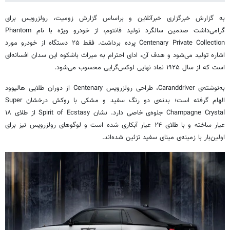
به گزارش خبرگزاری خبرآنلاین و براساس گزارش زومیت، رولزرویس برای
گرامی‌داشت صدمین سالگرد تولید فانتوم، از خودرو ویژه با نام Phantom
Centenary Private Collection پرده برداشت. فقط ۲۵ دستگاه از خودرو مورد
اشاره تولید می‌شود و هدف آن، ادای احترام به میراث باشکوه این سدان افسانه‌ای
است که از سال ۱۹۲۵ نماد نهایی لوکس‌گرایی محسوب می‌شود.
به‌نوشته‌ی Caranddriver، طراحی رولزرویس Centenary از دوران طلایی هالیوود
الهام گرفته است؛ بدنه‌ی دو رنگ سفید و مشکی با روکش درخشان Super
Champagne Crystal جلوه‌ی خاصی دارد. نشان Spirit of Ecstasy از طلای ۱۸
عیار ساخته و با طلای ۲۴ عیار آبکاری شده است و لوگوهای رولزرویس نیز برای
اولین‌بار با زمینه‌ی مینای سفید تزئین شده‌اند.