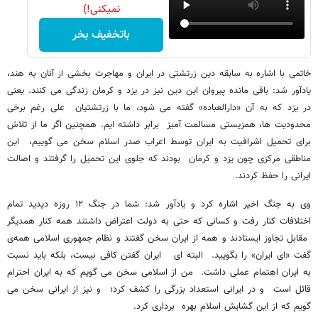
نمیکنی!)
باتخفیف بخر
خاتمی با اشاره به سابقه دین زرتشتی در ایران و مهاجرت بخشی از آنان به هند،
یادآور شد: باقی مانده پیروان این دین نیز در یزد و کرمان زندگی می کنند. یعنی
در یزد که به آن «دارالعباده» گفته می شود، ما با زرتشتیان علی رغم برخی
محدودیت ها، همزیستی مسالمت آمیز برابر داشته ایم. همچنین اگر ما از تلاش
برای تحمیل اشرافیت به ایران توسط اعراب صدر اسلام سخن می گوییم، این
مناطقی مرکزی چون یزد و کرمان بودند که جلوی این تحمیل را گرفتند و اصالت
ایرانی را حفظ کردند.
وی به جنگ اخیر اشاره کرد و یادآور شد: شما در جنگ ۱۲ روزه دیدید تمام
اختلافات کنار رفت و کسانی که حتی به دولت اعتراض داشتند همه کنار همدیگر
مقابل تجاوز ایستادند و همه از ایران سخن گفتند و نظام جمهوری اسلامی همه‌ی
گفت «ای ایران» را بگویید. البته ای ایران گفتن کافی نیست، بلکه باید نسبت
به ایران اهتمام عملی داشت. من از اسلامی سخن می گویم که به ایران احترام
قائل است و در ایرانی استعداد بزرگی را کشف کرد؛ و نیز از ایرانی سخن می
گویم که از این گشایش اسلام بهره برداری کرد.