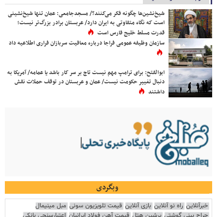
شیخ‌نشین‌ها چگونه فکر می‌کنند؟/ مسجدجامعی: عمان تنها شیخ‌نشینی
است که نگاه متفاوتی به ایران دارد/ عربستان برادر بزرگ‌تر نیست؛
قدرت مسلط خلیج فارس است
سازمان وظیفه عمومی فراجا درباره معافیت سربازان فراری اطلاعیه داد
ابوالفتح: برای ترامپ مهم نیست تاج بر سر کار باشد یا عمامه/ آمریکا به
دنبال تغییر حکومت نیست/ عمان و عربستان در توقف حملات نقش
داشتند
وبگردی
خبرآنلاین
راه نو آنلاین
بازی آنلاین
قیمت تلویزیون سونی
مبل مینیمال
جراح بینی گوشتی
پرشین هتل
قیمت آهن فولاد ایرانیان
اعتبارسنجی بانکی