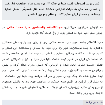
رئیس دولت اصلاحات گفت: شما در جنگ ۱۲ روزه دیدید تمام اختلافات کنار رفت
و کسانی که حتی به دولت اعتراض داشتند همه کنار همدیگر مقابل تجاوز
ایستادند و همه از ایران سخن گفتند و نظام جمهوری اسلامی.
به گزارش خبرگزاری خبرآنلاین،
حجت‌الاسلام والمسلمین سید محمد خاتمی
در
جریان سفر اخیر خود به استان یزد، از باغ دولت آباد بازدید کرد.
حجت‌الاسلام والمسلمین سید محمد خاتمی پس از پایان این بازدید، طی سخنانی
با اشاره به جنبه نوستالژیک شهر یزد برای خود، به مسائل و مشکلات این استان و
کشور پرداخت و گفت: روزگاری سخن از کم‌آبی یزد بود، اما امروز مشخص شده
که اساسا کل ایران در اقلیم نیمه خشک دنیا قرار دارد و نیز با تحولاتی که در
فضای زیست بشری ایجاد شده و الزاماتی که دنیای مدرن ایجاد کرده و نقش
روزافزون صنعت و تکنولوژی، این مشکل بیشتر شده است؛ تا جایی که حتی این
ایده مطرح شده که جنگ جهانی سوم بر سر آب خواهد بود. طبعا این مشکلات
به دلیل قرار گرفتن در اقلیم نیمه خشک، در مناطقی چون یزد به دلایلی همچون
از بین رفتن منابع زیرزمینی، کاهش نزولات آسمانی، گسترش شهرها و... به شکل
فاجعه باری بروز یافته است.
خبرهای مرتبط