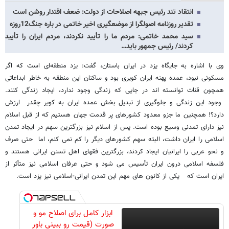
انتقاد تند رئیس جبهه اصلاحات از دولت: ضعف اقتدار روشن است
تقدیر روزنامه اصولگرا از موضعگیری اخیر خاتمی در باره جنگ12روزه
سید محمد خاتمی: مردم ما را تأیید نکردند، مردم ایران را تأیید
کردند/ رئیس جمهور باید…
وی با اشاره به جایگاه یزد در ایران باستان، گفت: یزد منطقه‌ای است که اگر
مسکونی نبود، عمده پهنه ایران کویری بود و ساکنان این منطقه به خاطر ابداعاتی
همچون قنات توانسته اند در جایی که زندگی وجود ندارد، ایجاد زندگی کنند.
وجود این زندگی و جلوگیری از تبدیل بخش عمده ایران به کویر چقدر ارزش
دارد؟! همچنین ما جزو معدود کشورهای پر قدمت جهان هستیم که از قبل اسلام
نیز دارای تمدنی وسیع بوده است. پس از اسلام نیز بزرگترین سهم در ایجاد تمدن
اسلامی را ایران داشت، البته سهم کشورهای دیگر را کم نمی کنم، اما حتی صرف
و نحو عربی را ایرانیان ایجاد کردند، بزرگترین فقهای اهل تسنن ایرانی هستند و
فلسفه اسلامی درون ایران تأسیس می شود و حتی عرفان اسلامی نیز متأثر از
ایران است که یکی از کانون های مهم این تمدن ایرانی-اسلامی نیز یزد است.
ابزار کامل برای اصلاح مو و
صورت (قیمت رو ببینی باور