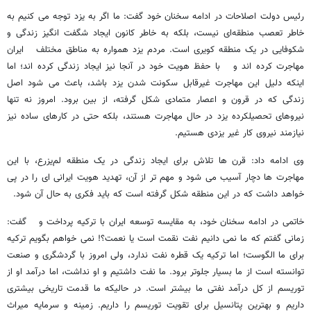
رئیس دولت اصلاحات در ادامه سخنان خود گفت: ما اگر به یزد توجه می کنیم به
خاطر تعصب منطقه‌ای نیست، بلکه به خاطر کانون ایجاد شگفت انگیز زندگی و
شکوفایی در یک منطقه کویری است. مردم یزد همواره به مناطق مختلف ایران
مهاجرت کرده اند و با حفظ هویت خود در آنجا نیز ایجاد زندگی کرده اند؛ اما
اینکه دلیل این مهاجرت غیرقابل سکونت شدن یزد باشد، باعث می شود اصل
زندگی که در قرون و اعصار متمادی شکل گرفته، از بین برود. امروز نه تنها
نیروهای تحصیلکرده یزد در حال مهاجرت هستند، بلکه حتی در کارهای ساده نیز
نیازمند نیروی کار غیر یزدی هستیم.
وی ادامه داد: قرن ها تلاش برای ایجاد زندگی در یک منطقه لم‌یزرع، با این
مهاجرت ها دچار آسیب می شود و مهم تر از آن، تهدید هویت ایرانی ای را در پی
خواهد داشت که در این منطقه‌ شکل گرفته است که باید فکری به حال آن شود.
خاتمی در ادامه سخنان خود، به مقایسه توسعه ایران با ترکیه پرداخت و گفت:
زمانی گفتم که ما نمی دانیم نفت نقمت است یا نعمت؟! نمی خواهم بگویم ترکیه
برای ما الگوست؛ اما ترکیه یک قطره نفت ندارد، ولی امروز با گردشگری و صنعت
توانسته است از ما بسیار جلوتر برود. ما نفت داشتیم و او نداشت، اما درآمد او از
توریسم از کل درآمد نفتی ما بیشتر است. در حالیکه ما قدمت تاریخی بیشتری
داریم و بهترین پتانسیل برای تقویت توریسم را داریم. زمینه و سرمایه میراث