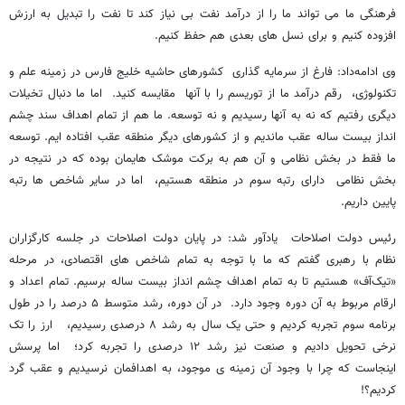
فرهنگی ما می تواند ما را از درآمد نفت بی نیاز کند تا نفت را تبدیل به ارزش
افزوده کنیم و برای نسل های بعدی هم حفظ کنیم.
وی ادامه‌داد: فارغ از سرمایه گذاری کشورهای حاشیه خلیج فارس در زمینه علم و
تکنولوژی، رقم درآمد ما از توریسم را با آنها مقایسه کنید. اما ما دنبال تخیلات
دیگری رفتیم که نه به آنها رسیدیم و نه توسعه. ما هم از تمام اهداف سند چشم
انداز بیست ساله عقب ماندیم و از کشورهای دیگر منطقه عقب افتاده ایم. توسعه
ما فقط در بخش نظامی و آن هم به برکت موشک هایمان بوده که در نتیجه در
بخش نظامی دارای رتبه سوم در منطقه هستیم، اما در سایر شاخص ها رتبه
پایین داریم.
رئیس دولت اصلاحات یادآور شد: در پایان دولت اصلاحات در جلسه کارگزاران
نظام با رهبری گفتم که ما با توجه به تمام شاخص های اقتصادی، در مرحله
«تیک‌آف» هستیم تا به تمام اهداف چشم انداز بیست ساله برسیم. تمام اعداد و
ارقام مربوط به آن دوره وجود دارد. در آن دوره، رشد متوسط ۵ درصد را در طول
برنامه سوم تجربه کردیم و حتی یک سال به رشد ۸ درصدی رسیدیم، ارز را تک
نرخی تحویل دادیم و صنعت نیز رشد ۱۲ درصدی را تجربه کرد؛ اما پرسش
اینجاست که چرا با وجود آن زمینه ی موجود، به اهدافمان نرسیدیم و عقب گرد
کردیم؟!