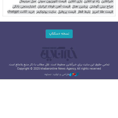
خبرآنلاین
راه نو آنلاین
بازی آنلاین
قیمت تلویزیون سونی
مبل مینیمال
جراح بینی گوشتی
پرشین هتل
قیمت آهن فولاد ایرانیان
اعتبارسنجی بانکی
قیمت طلا امروز
بلیط قطار
قیمت پروفیل
سایت یوتوتایمز
خرید اکانت chatgpt
نسخه دسکتاپ
تمامی حقوق این سایت برای خبرآنلاین محفوظ است. نقل مطالب با ذکر منبع بلامانع است.
Copyright © 2025 khabaronline News Agancy, All rights reserved
طراحی و تولید: نستوه