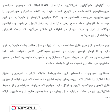
به گزارش خبرگزاری خبرآنلاین، دنباله‌دار 3I/ATLAS که دومین دنباله‌دار
میان‌ستاره‌ای کشف‌شده در تاریخ است، فردا به نقطه حضیض خورشیدی یا
«پری‌هلیون» می‌رسد؛ فاصله‌ای حدود ۲۰۲ میلیون کیلومتر از خورشید؛ در این
مرحله، با افزایش دما، سطح یخی دنباله‌دار به بخار تبدیل می‌شود و دنباله‌ای
دوگانه از غبار و ذرات باردار در اطراف آن شکل می‌گیرد که باعث افزایش
درخشندگی آن می‌شود.
این دنباله‌دار از زمین قابل مشاهده نیست، زیرا در حال حاضر پشت خورشید قرار
دارد و تا اواخر نوامبر دوباره در آسمان صبحگاهی ظاهر نخواهد شد. اما
فضاپیماهای مستقر در مریخ، سیارک «سایکی» و مأموریت «لوسی» ناسا در مسیر
مشتری، دید مناسبی نسبت به آن خواهند داشت.
محققان امیدوارند داده‌های این فضاپیماها بتواند ترکیب شیمیایی دقیق
3I/ATLAS را آشکار کند. بررسی‌های اولیه نشان داده است که این دنباله‌دار میزان
قابل توجهی دی‌اکسید کربن و نیکل دارد؛ موادی که می‌تواند سرنخ‌هایی از محیط
شکل‌گیری آن در هفت میلیارد سال پیش، در منظومه‌ای خارج از راه شیری، ارائه
دهد.