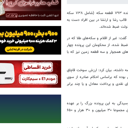
حجت الاسلام ابراهیم حمیدی در تشریح جزئیات این خبر افزود: در این پرونده ۷۹۳ قطعه سکه (شامل ۷۳۸ سکه
ز یک کیلوگرم طلا در قالب رشا و ارتشا در بین افراد دست به
دولت ضبط شده‌اند.
گفت: غیر از اقلام و سکه‌های طلا که در
بط شده، از محکومان این پرونده چهار
‌های همجوار و سه قطعه زمین نیز که با
امه داشته، بیان کرد: ارزش سوخت قاچاق
 از شش هزار و ۲۳ میلیارد و ۳۱۱ میلیون ریال بوده که براساس احکام صادره از سوی
زار و ۳۰۵ میلیارد و ۷۲۴ میلیون ریال جزای نقدی و پرداخت معادل و یا چند برابر
یدگی به این پرونده بزرگ را بر عهده
داشته، تقدیر کرد و یادآور شد: در بررسی‌های دقیق اطلاعاتی و قضائی، قاچاق مجموعا ۳۰ میلیون و ۳۰ هزار و ۶۵۰