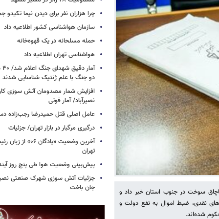
مسمومیت ۲۸ زائر در مسیر مشهد
چرا هزاران نفر برای دیدن نیما تکیدو 
سازمان هواشناسی کشور اطلاعیه داد
حمله مسلحانه در یک قهوه‌خانه
هواشناسی تهران اطلاعیه داد
آما
دو جنگ با علم ژنتیک شناسایی شدند
افزایش شمار مصدومان آتش سوزی کار
نصیرآباد/ آمار فوتی
عامل اصلی قتل حمیدرضا رجب‌زاده دس
درگیری مرگبار در بازار تهران/ جزئیات
آخرین وضعیت «پادگان ۶
تهران
پیش‌بینی وضعیت هوا طی پنج روز آیند
جزئیات آتش سوزی شهرک صنعتی نصیرآب
جان باخت
چاق سوخت در جنوب استان خبر داد و
 بیش از ۲۰۰ سال زندان، مجازات‌های نقدی، ضبط اموال به نفع دولت و
کوم شده‌اند.