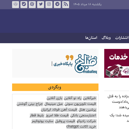
یکشنبه ۱۸ مرداد ۱۴۰۵
انتشارات
وبلاگ
استان‌ها
وبگردی
اده را به قتل
خبرآنلاین
راه نو آنلاین
بازی آنلاین
ی‌داد/دوست
قیمت تلویزیون سونی
مبل مینیمال
جراح بینی گوشتی
‌دهند
پرشین هتل
قیمت آهن فولاد ایرانیان
اعتبارسنجی بانکی
قیمت طلا امروز
بلیط قطار
شیده شد؛ یک
شرکت رادوکو
قیمت پروفیل
سایت یوتوتایمز
خرید اکانت chatgpt