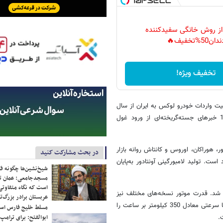
 از روش خانگی سفیدکننده
دان50%تخفیف🔥
تخفیف ویژه!
یت واردات خودرو لوکس به ایران از سال
95 منجر به غیب شدن خودروهایی مثل لامبورگینی شد اما از سال 1401 خبرهای جسته‌گریخته‌ای از ورود غول
، هوراکان، اوروس و کانتاش روانه بازار
در بحث مشارکت کنید
ست. تولید لامبورگینی آونتادور به‌پایان
شیخ‌نشین‌ها چگونه فک
مسجدجامعی: عمان تن
است که نگاه متفاوتی 
نی آونتادور با تیپ‌های مختلف از سال‌های 2011 تا 2022 تولید شد. قدرت موتور نسخه‌های مختلف نیز
عربستان برادر بزرگ‌
بین 700 تا 780 اسب‌بخار تخمین زده می‌شد اما تقریبا همه آنها می‌توانستند تا سرعتی معادل 350 کیلومتر بر ساعت را
مسلط خلیج فارس ا
.
ابوالفتح: برای ترامپ