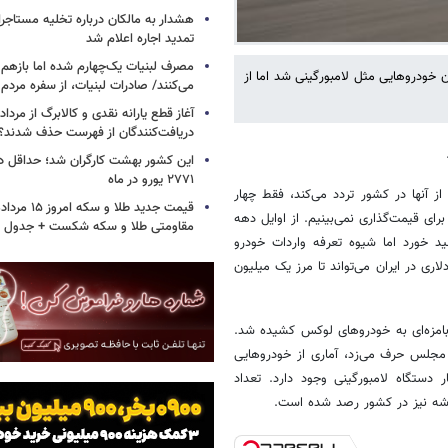
هشدار به مالکان درباره تخلیه مستاجر
تمدید اجاره اعلام شد
مصرف لبنیات یک‌چهارم شده اما بازهم ش
به ایران از سال ۹۵ منجر به غیب شدن خودروهایی مثل لامبورگینی شد اما از
می‌کنند/ صادرات لبنیات، از سفره مرد
دریافت‌کنندگان از فهرست حذف شدند؟
این کشور بهشت کارگران شد؛ حداقل دس
۲۷۷۱ یورو در ماه
ز آنها در کشور تردد می‌کند، فقط چهار
ای قیمت‌گذاری نمی‌بینیم. از اوایل دهه
مقاومتی طلا و سکه شکست + جدول
ید خورد اما شیوه تعرفه واردات خودرو
با فرض واردات انبوه، ارزش لامبورگینی‌های ۲۰۰، ۳۰۰ هزار دلاری در ایران می‌تواند تا مرز یک میلیون
 بامزه‌ای به خودروهای لوکس کشیده شد.
مجلس حرف می‌زد، آماری از خودروهایی
 دستگاه لامبورگینی وجود دارد. تعداد