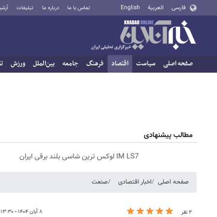
فارسی
العربية
English
تماس با ما
درباره ما
تبلیغات
آرشی
صفحه اصلی
سیاست
اقتصاد
فرهنگ
جامعه
بین‌الملل
ورزش
تا
مطالب پیشنهادی
IM LS7 لوکس ترین شاسی بلند برقی ایران
صفحه اصلی
اخبار اقتصادی
صنعت
۸ آبان ۱۴۰۴ - ۱۳:۳۰
۲ نفر