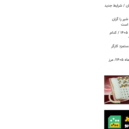
ان / شرایط جدید
یر را گران
م است
آغاز قطع یارانه نقدی و کالابرگ از مرداد ۱۴۰۵ / کدام
تمزد کارگر
قیمت جدید طلا و سکه امروز ۱۵ مردادماه ۱۴۰۵/ مرز