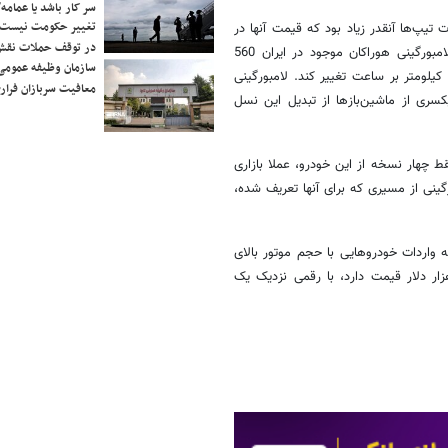
سر کار باشد یا عمامه/
تغییر حکومت نیست/ 
ت‌ تیپ‌ها آنقدر زیاد بود که قیمت آنها در
در توقف حملات نقش
بازه 180 تا 320 هزار دلار تغییر کرد. قدرت موتور 5.2 لیتر و 10 سیلندر لامبورگینی هوراکان موجود در ایران 560
سازمان وظیفه عمومی 
اسب‌بخار است و باعث می‌شود ظرف 3.2 ثانیه سرعت خودرو از صفر به 100 کیلومتر بر ساعت تغییر کند. لامبورگینی
معافیت سربازان فراری
یکسری از ماشین‌بازها از تبدیل این نسل
چهار نسخه از این خودرو، عملا بازاری
گینی از مسیری که برای آنها تعریف شده،
 واردات خودروهایی با حجم موتور بالای
ر سی‌سی تا ۱۶۵ درصد بالا می‌رود. یعنی لامبورگینی که مثلا ۳۵۰ هزار دلار قیمت دارد، با رقمی نزدیک یک