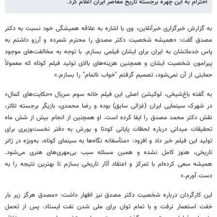
احترام به این چهره برجسته تاریخ معاصر ایران اعلام کرد.
به گزارش خبرگزاری خبرآنلاین، وی با اشاره به علاقه همیشگی خود نسبت به دکتر
مصدق گفت: «همیشه شخصیت دکتر مصدق را محترم شمرده و آرزو داشتم به
پاس خدماتشان به ایران برای ایشان فیلمی بسازم. با توجه به مخالفت‌های موجود
پیرامون شخصیت ایشان و همچنین هزینه‌های بالای تولید فیلم کوتاه که معمولاً
حمایتی از آن نمی‌شود، تصمیم گرفتم "خواب ناتمام" را بسازم.»
به گفته باغ‌شیخی، لوکیشن اصلی این فیلم خانه سوم سریال «حکایت‌های کمال»
در شهرک سینمایی ایران (غزالی سابق) بوده و رضا محمدی، بازیگر برجسته تئاتر،
نقش دکتر محمد مصدق را ایفا کرده است. او همچنین از انجام بیش از شش ماه
تحقیقات میدانی درباره لحظات پایانی کودتا و یورش به دفتر نخست‌وزیری برای
تولید این فیلم خبر داد و افزود: «متأسفانه نگاه‌ها به سینمای کوتاه، به‌ویژه در ژانر
تاریخی، هنوز کامل نشده و همین مسئله سبب بی‌مهری‌های هنری می‌شود.
همیشه سعی کرده‌ام با تمرکز و اعتقاد آثار تاریخی بسازم تا بهترین نتیجه را به
دست آورم.»
این کارگردان درباره شخصیت دکتر مصدق نیز اظهار داشت: «مصدق هرگز زیر بار
خفت استعمار نرفت و با تمام توان برای ملی شدن نفت ایستاد. پس از تحمل