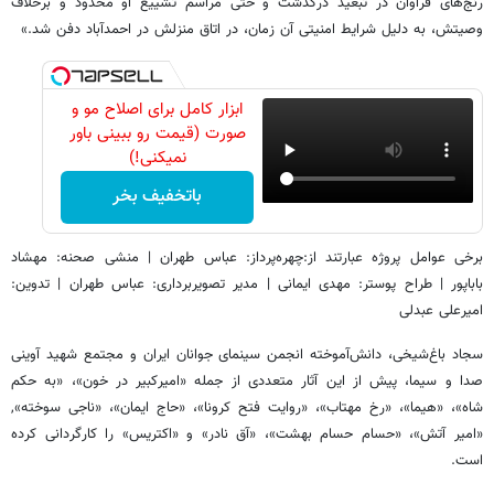
رنج‌های فراوان در تبعید درگذشت و حتی مراسم تشییع او محدود و برخلاف
وصیتش، به دلیل شرایط امنیتی آن زمان، در اتاق منزلش در احمدآباد دفن شد.»
ابزار کامل برای اصلاح مو و
صورت (قیمت رو ببینی باور
نمیکنی!)
باتخفیف بخر
برخی عوامل پروژه عبارتند از:چهره‌پرداز: عباس طهران | منشی صحنه: مهشاد
باباپور | طراح پوستر: مهدی ایمانی | مدیر تصویربرداری: عباس طهران | تدوین:
امیرعلی عبدلی
سجاد باغ‌شیخی، دانش‌آموخته انجمن سینمای جوانان ایران و مجتمع شهید آوینی
صدا و سیما، پیش از این آثار متعددی از جمله «امیرکبیر در خون»، «به حکم
شاه»، «هیما»، «رخ مهتاب»، «روایت فتح کرونا»، «حاج ایمان»، «ناجی سوخته»,
«امیر آتش»، «حسام حسام بهشت»، «آق نادر» و «اکتریس» را کارگردانی کرده
است.