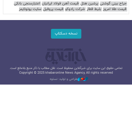
جراح بینی گوشتی
پرشین هتل
قیمت آهن فولاد ایرانیان
اعتبارسنجی بانکی
قیمت طلا امروز
بلیط قطار
شرکت رادوکو
قیمت پروفیل
سایت یوتوتایمز
نسخه دسکتاپ
تمامی حقوق این سایت برای خبرآنلاین محفوظ است. نقل مطالب با ذکر منبع بلامانع است.
Copyright © 2025 khabaronline News Agancy, All rights reserved
طراحی و تولید: نستوه