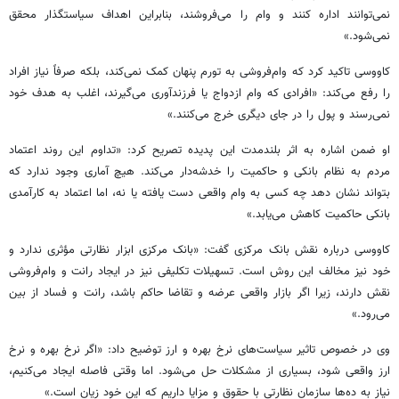
نمی‌توانند اداره کنند و وام را می‌فروشند، بنابراین اهداف سیاستگذار محقق
نمی‌شود.»
کاووسی تاکید کرد که وام‌فروشی به تورم پنهان کمک نمی‌کند، بلکه صرفاً نیاز افراد
را رفع می‌کند: «افرادی که وام ازدواج یا فرزندآوری می‌گیرند، اغلب به هدف خود
نمی‌رسند و پول را در جای دیگری خرج می‌کنند.»
او ضمن اشاره به اثر بلندمدت این پدیده تصریح کرد: «تداوم این روند اعتماد
مردم به نظام بانکی و حاکمیت را خدشه‌دار می‌کند. هیچ آماری وجود ندارد که
بتواند نشان دهد چه کسی به وام واقعی دست یافته یا نه، اما اعتماد به کارآمدی
بانکی حاکمیت کاهش می‌یابد.»
کاووسی درباره نقش بانک مرکزی گفت: «بانک مرکزی ابزار نظارتی مؤثری ندارد و
خود نیز مخالف این روش است. تسهیلات تکلیفی نیز در ایجاد رانت و وام‌فروشی
نقش دارند، زیرا اگر بازار واقعی عرضه و تقاضا حاکم باشد، رانت و فساد از بین
می‌رود.»
وی در خصوص تاثیر سیاست‌های نرخ بهره و ارز توضیح داد: «اگر نرخ بهره و نرخ
ارز واقعی شود، بسیاری از مشکلات حل می‌شود. اما وقتی فاصله ایجاد می‌کنیم،
نیاز به ده‌ها سازمان نظارتی با حقوق و مزایا داریم که این خود زیان است.»