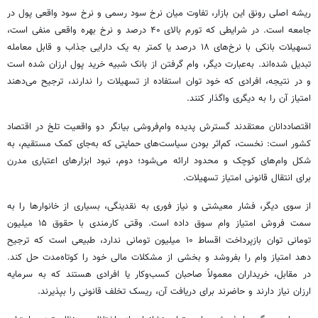
ریشه اصلی رونق این بازار، تفاوت میان نرخ سود رسمی و نرخ سود واقعی پول در
جامعه است. در شرایطی که تورم بالای ۴۰ درصد و نرخ بهره واقعی منفی است،
تسهیلات بانکی با نرخ‌های ۱۸ درصد یا کمتر به یک دارایی جذاب و قابل معامله
تبدیل شده‌اند. به‌عبارت دیگر، وام گرفتن از بانک شبیه خرید پول ارزان شده است
و در نتیجه، افرادی که خود توان استفاده از تسهیلات را ندارند، ترجیح می‌دهند
امتیاز آن را به دیگری واگذار کنند.
اقتصاددانان معتقدند گسترش پدیده وام‌فروشی بیانگر دو واقعیت تلخ در اقتصاد
کشور است: نخست، کم‌اثر بودن سیاست‌های حمایتی که به‌جای کمک مستقیم، به
شکل وام‌های کوچک و محدود ارائه می‌شود؛ دوم، نبود ابزارهای اعتباری مدرن
برای انتقال قانونی امتیاز تسهیلات.
از سوی دیگر، فشار معیشتی و نیاز فوری به نقدینگی، بسیاری از خانوارها را به
سمت فروش امتیاز وام سوق داده است. وقتی کارمندی با حقوق ۱۵ میلیون
تومانی توان بازپرداخت اقساط ۱۰ میلیون تومانی ندارد، طبیعی است که ترجیح
دهد امتیاز وام را بفروشد و بخشی از مشکلات مالی خود را کوتاه‌مدت حل کند.
در مقابل، خریداران معمولاً صاحبان کسب‌وکار یا افرادی هستند که به سرمایه
ارزان نیاز دارند و حاضرند برای دریافت آن، ریسک تخلف قانونی را بپذیرند.