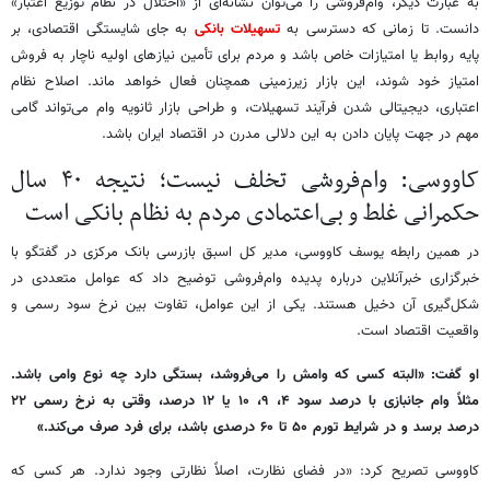
به عبارت دیگر، وام‌فروشی را می‌توان نشانه‌ای از «اختلال در نظام توزیع اعتبار»
دانست. تا زمانی که دسترسی به
تسهیلات بانکی
به جای شایستگی اقتصادی، بر
پایه روابط یا امتیازات خاص باشد و مردم برای تأمین نیازهای اولیه ناچار به فروش
امتیاز خود شوند، این بازار زیرزمینی همچنان فعال خواهد ماند. اصلاح نظام
اعتباری، دیجیتالی شدن فرآیند تسهیلات، و طراحی بازار ثانویه وام می‌تواند گامی
مهم در جهت پایان دادن به این دلالی مدرن در اقتصاد ایران باشد.
کاووسی: وام‌فروشی تخلف نیست؛ نتیجه ۴۰ سال
حکمرانی غلط و بی‌اعتمادی مردم به نظام بانکی است
در همین رابطه یوسف کاووسی، مدیر کل اسبق بازرسی بانک مرکزی در گفتگو با
خبرگزاری خبرآنلاین درباره پدیده وام‌فروشی توضیح داد که عوامل متعددی در
شکل‌گیری آن دخیل هستند. یکی از این عوامل، تفاوت بین نرخ سود رسمی و
واقعیت اقتصاد است.
او گفت: «البته کسی که وامش را می‌فروشد، بستگی دارد چه نوع وامی باشد.
مثلاً وام جانبازی با درصد سود ۴، ۹، ۱۰ یا ۱۲ درصد، وقتی به نرخ رسمی ۲۲
درصد برسد و در شرایط تورم ۵۰ تا ۶۰ درصدی باشد، برای فرد صرف می‌کند.»
کاووسی تصریح کرد: «در فضای نظارت، اصلاً نظارتی وجود ندارد. هر کسی که