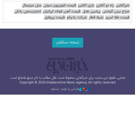
خبرآنلاین
راه نو آنلاین
بازی آنلاین
قیمت تلویزیون سونی
مبل مینیمال
جراح بینی گوشتی
پرشین هتل
قیمت آهن فولاد ایرانیان
اعتبارسنجی بانکی
قیمت طلا امروز
بلیط قطار
شرکت رادوکو
قیمت پروفیل
نسخه دسکتاپ
تمامی حقوق این سایت برای خبرآنلاین محفوظ است. نقل مطالب با ذکر منبع بلامانع است.
Copyright © 2025 khabaronline News Agancy, All rights reserved
طراحی و تولید: نستوه