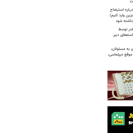
ات
رباره استیضاح
زین وارد کنیم/
رداشته شود
قدر توسط
ستعفای دبیر
ی به مسئولان،
موقع دیپلماسی،