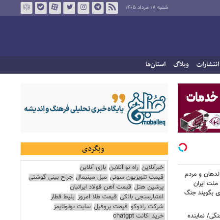
شنبه ۱۷ مرداد ۱۴۰۵
انتشارات
وبلاگ
استان‌ها
وبگردی
خبرآنلاین
راه نو آنلاین
بازی آنلاین
ندهان و مردم
قیمت تلویزیون سونی
مبل مینیمال
جراح بینی گوشتی
 ملت ایران
پرشین هتل
قیمت آهن فولاد ایرانیان
ای بگویند جنگ
اعتبارسنجی بانکی
قیمت طلا امروز
بلیط قطار
شرکت رادوکو
قیمت پروفیل
سایت یوتوتایمز
نگی/ نماینده
خرید اکانت chatgpt