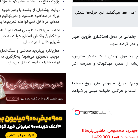
وزارت دفاع یک بیانیه صادر کرد + جزئی
روایت پزشکیان از جلسه با رهبر شهید د
 زمان هم می‌گفتند این حرف‌ها شدنی
وزرا/ در محاصره هستیم و نمی‌توانیم بن
عده‌ای در داخل نمی‌خواهند تحریم‌ها ب
اختصاصی/ تایید تلویحی استعفای ذوال
پزشکیان/ واکنش اعضای دولت به خبر ا
جتماعی در محل استانداری قزوین اظهار
شورای عالی امنیت ملی
 نظر گرفته شود.
عطریانفر: بی‌تردید فحاشی و سنگ‌انداز
ینیم، محصول تربیتی است که در مدارس،
موجب دلسردی می‌شود/ به‌کارگیری به 
تهدیدها را به فرصت بدل می‌سازد
 ریشه از همان مهدکودک و مدرسه آغاز
وییم؛ دروغ به مردم یعنی دروغ به خدا
ین است و هرکس حقیقت مبتنی بر شواهد
خودرو، مخصوص ماشین‌باز‌ها!!
فیف: فقط 1,499,000