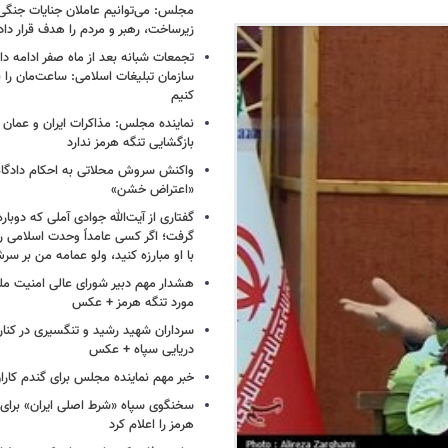
مجلس: می‌توانیم عاملان جنایات جنگی
زیرساخت‌، رهبر و مردم را هدف قرار دا
تجمعات شبانه بعد از ماه صفر ادامه دار
سازمان تبلیغات اسلامی: ساعت‌مان را با
کنیم
نماینده مجلس: مذاکرات ایران و عمان 
بازگشایی تنگه هرمز ندارد
واکنش سروش محلاتی به احکام دادگاه‌
«اعتراض خشن»
گفتاری از آیت‌الله جوادی آملی که دوباره
گرفت؛ اگر کسی عامداً وحدت اسلامی را
با او مبارزه کنید، ولو عمامه من بر سر
هشدار مهم دبیر شورای عالی امنیت ملی
مورد تنگه هرمز + عکس
سرداران شهید رشید و تنگسیری در کنار 
دریایی سپاه + عکس
خبر مهم نماینده مجلس برای گندم کارا
سخنگوی سپاه «شرط اصلی ایران» برای 
هرمز را اعلام کرد