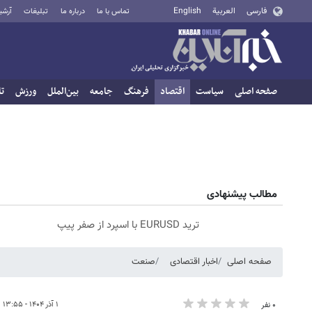
فارسی
العربية
English
تماس با ما
درباره ما
تبلیغات
آرشی
صفحه اصلی
سیاست
اقتصاد
فرهنگ
جامعه
بین‌الملل
ورزش
تا
مطالب پیشنهادی
ترید EURUSD با اسپرد از صفر پیپ
صفحه اصلی
اخبار اقتصادی
صنعت
۱ آذر ۱۴۰۴ - ۱۳:۵۵
۰ نفر