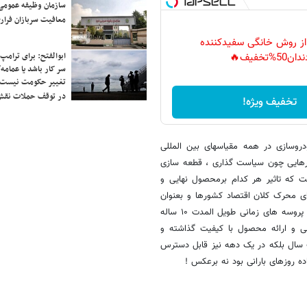
سازمان وظیفه عمومی 
معافیت سربازان فراری
 از روش خانگی سفیدکننده
ابوالفتح: برای ترامپ
دان50%تخفیف🔥
سر کار باشد یا عمامه/
تغییر حکومت نیست/ 
در توقف حملات نقش
تخفیف ویژه!
روسازی در همه مقیاسهای بین المللی
کتورهایی چون سیاست گذاری ، قطعه سازی
ت که تاثیر هر کدام برمحصول نهایی و
ای محرک کلان اقتصاد کشورها و بعنوان
یک تجارت استراتژیک در سایه سیاستگذاری ها کارشناسی و ثبات اقتصادی در پروسه های زمانی طویل المدت ۱۰ ساله
ی و ارائه محصول با کیفیت گذاشته و
یک سال بلکه در یک دهه نیز قابل دسترس
ه روزهای بارانی بود نه برعکس !