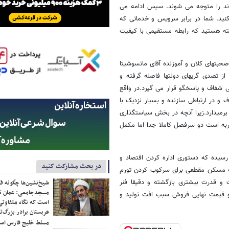
ارند را متوجه می شوند. سپس ادامه می
نید. شما در برابر سرویس و خدماتی که
ه هستید که رابطه مستقیمی با کیفیت
حبتهای کلان و آموزنده آقای ماتسوشیتا
از تصدی گریهای دولتها فاصله گرفته و
 شفاف و پاسخگو قرار می گیرد.در واقع
و در ارتباطی سازنده و بسیار نزدیک با
میدارد.زیرا آنچه در بخش سیاستگذاری
ربه است دو سرفصل کاملا جدا اما مکمل
 رسیده که دستوری اداره کردن اقتصاد و
در بحث مشارکت کنید
ک مسکن مقطعی برای سرکوب کردن تورم
 قدرت بیشتری بازگشته و دقیقا فنر
شیخ‌نشین‌ها چگونه فک
مسجدجامعی: عمان تن
 و قیمت نهایی فروش سبب افت تولید و
است که نگاه متفاوتی 
عربستان برادر بزرگ‌
مسلط خلیج فارس ا