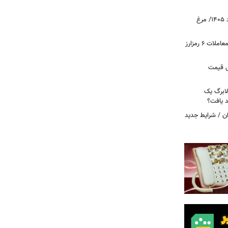
قیمت جدید گوشت مرغ امروز ۱۵ مرداد ۱۴۰۵/ مرغ
آخرین وضعیت بازار رمزارزها در جهان/ معاملات ۶ رمزارز
دول قیمت
لابرگ یک
د یافت؟
ان / شرایط جدید