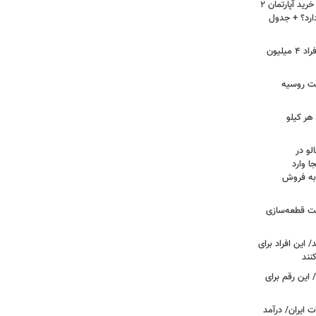
لیست قیمت خرید مسکن در نازی‌آباد/ خرید آپارتمان ۲
دارد؟ + جدول
سرپرستان خانوار بخوانند/ حساب این افراد ۴ میلیون
فت روسیه
هر کیلو
لو در
ا وارد
 به فروش
عت قطعه‌سازی
این افراد برای
 این رقم برای
 ایران/ درآمد