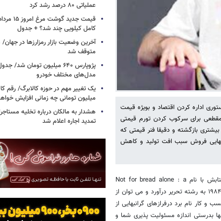
عملیاتی ۸۰ درصد رشد کرد
کامل کیلویی چند شد؟ + جدول
متوقف شد
پژوپارس ۶۴۰ میلیون تومان شد/ ج
مدل‌های مختلف خودرو
یک تغییر مهم در حوزه کالابرگ/ رقم کا
میلیون تومانی چه زمانی افزایش خواه
توری اداره کردن اقتصاد و بویژه قیمت
هشدار به مالکان درباره تخلیه مستاجر
قطعی برای سرکوب کردن تورم قیمتی
تمدید اجاره اعلام شد
شتری بازگشته و دقیقا فنر قیمتی که
 نهایی فروش سبب افت تولید و کاهش
آقای کنسوکه ماتسوشیتا فقید، بنیانگذار کمپانی معظم پاناسونیک ژاپن در کتابش با نام Not for bread alone : a
business ethos, a management ethic" نه برای لقمه ای نان " که در سال ۱۹۸۴ به رشته تحریر درآورد و می توان از
و کار نام برد درفرازهای گرانبهایی از
ا بدرستی اندازه مسئولیت پذیری شما و