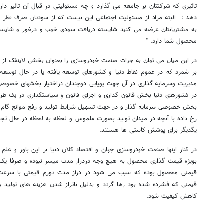
تاثیری که شرکتتان بر جامعه می گذارد و چه مسئولیتی در قبال آن تاثیر د
دهد : البته مراد از مسئولیت اجتماعی این نیست که از سودتان صرف نظر ک
به مشتریانتان عرضه می کنید شایسته دریافت سودی خوب و درخور و شایست
محصول شما دارد. "
در این میان می توان به جرات صنعت خودروسازی را بعنوان بخشی لاینفک از ص
بر شمرد که در عموم نقاط دنیا و کشورهای توسعه یافته یا در حال توسعه 
مدیریت وسرمایه گذاری در آن جهت پویایی دوچندان دراختیار بخشهای خصوصی
در کشورهای دنیا بخش قانون گذاری و اجرای قانون و سیاستگذاری در یک طرف 
بخش خصوصی سرمایه گذار و در جهت تسهیل شرایط تولید و رفع موانع گام بر
رخ داده با آنچه در میدان تولید بصورت ملموس و لحظه به لحظه در حال تج
یگدیگر برای پوشش کاستی ها هستند.
در کنار اینها صنعت خودروسازی جهان و اقتصاد کلان دنیا بر این باور و علم
بویژه قیمت گذاری محصول به هیچ وجه دردراز مدت میسر نبوده و صرفا ی
قیمتی محصول بوده که سبب می شود در دراز مدت تورم قیمتی با سرعت و
قیمتی که فشرده شده بود رها گردد و بدلیل ناتراز شدن هزینه های تولید
کاهش کیفیت شود.