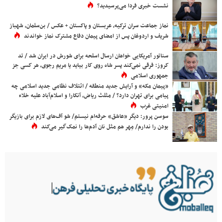
نشست خبری فردا می‌پرسیدید؟
نماز جماعت سران ترکیه، عربستان و پاکستان + عکس / بن‌سلمان، شهباز
شریف و اردوغان پس از امضای پیمان دفاع مشترک نماز خواندند
سناتور آمریکایی خواهان ارسال اسلحه برای شورش در ایران شد / تد
کروز: فرقی نمی‌کند پسر شاه روی کار بیاید یا مریم رجوی، هر کسی جز
جمهوری اسلامی
«پیمان مکه» و آرایش جدید منطقه / ائتلاف نظامی جدید اسلامی چه
پیامی برای تهران دارد؟ / مثلث ریاض، آنکارا و اسلام‌آباد علیه خلاء
امنیتی غرب
سوسن پرور: دیگر «عاشق» حرفه‌ام نیستم/ شو آف‌های لازم برای بازیگر
بودن را ندارم/ مِهر هم مثل نان آدم‌ها را نمک‌گیر می‌کند