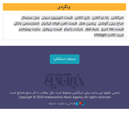
وبگردی
خبرآنلاین
راه نو آنلاین
بازی آنلاین
قیمت تلویزیون سونی
مبل مینیمال
جراح بینی گوشتی
پرشین هتل
قیمت آهن فولاد ایرانیان
اعتبارسنجی بانکی
قیمت طلا امروز
بلیط قطار
شرکت رادوکو
قیمت پروفیل
سایت یوتوتایمز
خرید اکانت chatgpt
نسخه دسکتاپ
تمامی حقوق این سایت برای خبرآنلاین محفوظ است. نقل مطالب با ذکر منبع بلامانع است.
Copyright © 2025 khabaronline News Agancy, All rights reserved
طراحی و تولید: نستوه