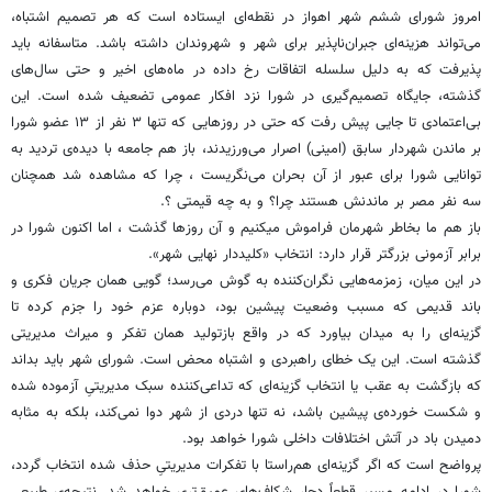
امروز شورای ششم شهر اهواز در نقطه‌ای ایستاده است که هر تصمیم اشتباه،
می‌تواند هزینه‌ای جبران‌ناپذیر برای شهر و شهروندان داشته باشد. متاسفانه باید
پذیرفت که به دلیل سلسله اتفاقات رخ داده در ماه‌های اخیر و حتی سال‌های
گذشته، جایگاه تصمیم‌گیری در شورا نزد افکار عمومی تضعیف شده است. این
بی‌اعتمادی تا جایی پیش رفت که حتی در روزهایی که تنها ۳ نفر از ۱۳ عضو شورا
بر ماندن شهردار سابق (امینی) اصرار می‌ورزیدند، باز هم جامعه با دیده‌ی تردید به
توانایی شورا برای عبور از آن بحران می‌نگریست ، چرا که مشاهده شد همچنان
سه نفر مصر بر ماندنش هستند چرا؟ و به چه قیمتی ؟.
باز هم ما بخاطر شهرمان فراموش میکنیم و آن روزها گذشت ، اما اکنون شورا در
برابر آزمونی بزرگتر قرار دارد: انتخاب «کلیددار نهایی شهر».
در این میان، زمزمه‌هایی نگران‌کننده به گوش می‌رسد؛ گویی همان جریان فکری و
باند قدیمی که مسبب وضعیت پیشین بود، دوباره عزم خود را جزم کرده تا
گزینه‌ای را به میدان بیاورد که در واقع بازتولید همان تفکر و میراث مدیریتی
گذشته است. این یک خطای راهبردی و اشتباه محض است. شورای شهر باید بداند
که بازگشت به عقب یا انتخاب گزینه‌ای که تداعی‌کننده سبک مدیریتیِ آزموده شده
و شکست خورده‌ی پیشین باشد، نه تنها دردی از شهر دوا نمی‌کند، بلکه به مثابه
دمیدن باد در آتش اختلافات داخلی شورا خواهد بود.
پرواضح است که اگر گزینه‌ای هم‌راستا با تفکرات مدیریتیِ حذف شده انتخاب گردد،
شورا در ادامه مسیر قطعاً دچار شکاف‌های عمیق‌تری خواهد شد. نتیجه‌ی طبیعیِ