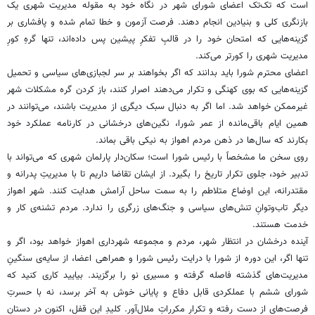
است که تک‌تک اعضای شورای شهر در نگاه خود به مقوله مدیریت شهری یک
بازنگری کلی و بنیادین انجام دهند. فرصت آزمون و خطا تمام شده و پافشاری بر
گزینه‌هایی که امتحان خود را در قالبِ تفکرِ پیشین پس داده‌اند، تنها گرهِ کورِ
مدیریت شهری را کورتر می‌کند.
اعضای محترم شورا باید بدانند که اگر بخواهند بر سر لجبازی‌های سیاسی و تحمیل
گزینه‌هایی که بوی کهنگی و تکرار می‌دهند اصرار کنند، باز کردن گره مشکلات شهر
غیرممکن خواهد شد. اما اگر به دنبال سبک دیگری از مدیریت باشند، می‌توانند در
همین ایام باقی‌مانده از عمر شورا، نگین‌های درخشانی در کارنامه عملکرد خود
بکارند که سال‌ها در ذهن مردم اهواز به نیکی باقی بماند.
روی سخن ما مشخصاً با رئیس شورا است؛ سکان‌دار پارلمان شهری که می‌تواند با
تدبیر خود، جلوی تکرار تاریخ را بگیرد. از ایشان تقاضا داریم تا با مدیریتِ پدرانه و
مقتدرانه، این اوضاع متلاطم را به سمت ساحل آرامش هدایت کنند. شهر اهواز
دیگر تاب‌وتوانِ تنش‌های سیاسی و جنگ‌های زرگری را ندارد. مردم تشنه‌ی کار و
خدمت هستند.
آینده درخشان در انتظار شهر، مردم و مجموعه شهرداری اهواز خواهد بود، اگر و
تنها اگر، این دوره از شورا با درایت رئیس شورا و همراهی اعضا، از سایه‌ی سنگینِ
مدیریت‌های گذشته فاصله گرفته و مسیری نو را برگزیند. بیایید کاری کنید که
شورای ششم با عملکردی قابل دفاع و پایانی خوش به آخر برسد، نه با حسرتِ
فرصت‌های از دست رفته و تکرارِ مکرراتِ ملال‌آور. کلیدِ این قفل، اکنون در دستانِ