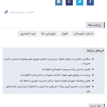
برچسب‌ها
استان خوزستان
اهواز
شهرداری ها
نوید احمدپور
خبرهای مرتبط
سکانس تکراری در تراژدی اهواز؛ چرا برخی اعضای شورای شهر همچنان اصرار بر تثبیت
«میراث…
کورش حسینی زاده سرپرست شهرداری اهواز شد
بن‌بست در شورای شهر اهواز؛ انتخاب شهردار در «دام زمان» گرفتار شد
بقای پرحاشیه؛ شهردار اهواز با شورا، سکان مدیریت شهری را حفظ کرد
اهواز در تب تصمیم گیری بزرگ؛ دو راهی «یا امینی یا انحلال»/ چرا برخی اعضا هنوز
پای…
نظر شما