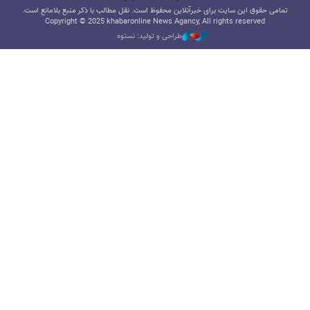
تمامی حقوق این سایت برای خبرآنلاین محفوظ است. نقل مطالب با ذکر منبع بلامانع است.
Copyright © 2025 khabaronline News Agancy, All rights reserved
طراحی و تولید: نستوه