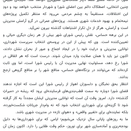
چنین انتخابی، اصطکاک دائم بین اعضای شورا و شهردار منتخب خواهد بود و دودِ
این اختلافات، مستقیماً به چشم مردمی می‌رود که منتظر تکمیل پروژه‌های
نیمه‌تمام و بهبود خدمات شهری هستند. پروژه‌های عمرانی در گرو آرامش مدیریتی
است و آرامش، هرگز از دلِ تکرارِ اشتباهات گذشته بیرون نمی‌آید.
در این برهه حساس، نقش رئیس شورای شهر بیش از هر زمان دیگری حیاتی و
تعیین‌کننده است. وی که پیش از این در پروسه‌ی انتخاب سرپرست شهرداری،
توانایی مدیریتی و درایت خود را در ایجاد اجماع و عبور از بحران نشان دادند،
اکنون نیز باید با همان صلابت وارد میدان شوند. درست است که هر اتفاقی در
شورا رخ دهد، مسئولیت نهایی مدیریت آن با رئیس شورا است، اما وی ثابت
کرده‌اند که می‌توانند در بزنگاه‌های حساس، منافع شهر را بر منافع گروهی ارجح
بدانند.
انتظار بحق نخبگان و دلسوزان اهواز از رئیس شورا این است که اجازه ندهند
فضای شورا دوباره به سمت قطب‌بندی‌های فرساینده‌ای برود که ریشه در «میراثِ
گذشته» دارد. امروز وقت آن است که توانایی مدیریتی ایشان مجدداً به کار گرفته
شود تا گزینه‌ای برای شهرداری انتخاب شود که نه وام‌دارِ جریاناتِ شکست‌خورده،
بلکه نماینده‌ای برای «تغییر واقعی» و «هوای تازه» در مدیریت شهری باشد.
ما به روزهای پایانی سال نزدیک می‌شویم؛ ایامی که برای شهرداری‌ها به دلیل
بودجه‌ریزی و آماده‌سازی شهر برای نوروز، حکم وقت طلایی را دارد. اکنون زمان آن