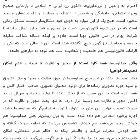
احترام به والدین و فرزندآوری»، «الگوی زن ایرانی – اسلامی با بازنمایی صحیح
وجهه اجتماعی، خانوادگی و شخصی»، «عفاف و حجاب» و «فعالیت‌های مسجد
محور» است. هیچ یک از این موارد به خودی خود مشکل‌ساز نیست، مشکل زمانی
است که در این شیوه قانون‌نویسی دست باز مجری و ناظر برای اعمال سلیقه با
شرایط ابهام در متن قانونی مهیا است. علاوه بر اینکه مساله شناخت سلیقه
جامعه و مخاطبان نیز گویی هیچ انگاشته شده است. این در حالی است که یکی از
الزامات قانون‌نویسی هم جامعیت و شفافیت است هم توجه به نیازهای جامعه.
وقتی صداوسیما همه کاره است؛ از مجوز و نظارت تا تنبیه و عدم امکان
تجدیدنظرخواهی!
نکته عجیب‌تر اینکه در این طرح صداوسیما در حوزه نظارت و مجوز و حتی تشویق
و تنبیه حوزه تصویری رسانه‌ها برای تولید محتوای تصویری صاحب اختیار کامل و
همه کاره است به این معنی که از پخش زنده تا تولید برنامه و سریال در ید
اختیار مجوز و نظارت صداوسیما قرار دارد. نه تنها بحث مجوز و نظارت که در
صورت تصویب نهایی این متن به عنوان قانون به تنظیم‌گر که صداوسیما باشد،
اجازه برخورد انتظامی هم داده شده است؛ به بیان روشن‌تر یعنی صداوسیما هم
خودش مجوز می‌دهد، هم خودش تشخیص می‌دهد که تخلف صورت گرفته و
هم خودش مجازات می‌کند و جالب‌تر اینکه به احکام صادر شده‌اش، امکان
«تجدیدنظرخواهی» هم ندارد! ماده 2 این طرح اگرچه می‌گوید که «مسوولیت