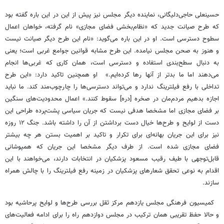
حسینعلی حاجی‌دلیگانی، نماینده دیگر مجلس نیز پیش از این در این باره گفته بود
که طرح صیانت جدید که «نظام‌بخشی فضای مجازی» نام گرفته، خواهان اعمال
سطوح دسترسی است. او در این باره می‌گوید: «نام این طرح دیگر صیانت نیست
و هنوز به صحن مجلس نیامده. این طرح مشابه قوانین جوامع غربی است؛ یعنی
به‌ دنبال سطح‌بندی استفاده و دسترسی است، همان کاری که غربی‌ها انجام
می‌دهند اما ما بدتر از آنها رها کرده‌ایم.» او همچنین تاکید دارد: «این طرح
تداخلی با رفع فیلترینگ ندارد و می‌تواند دسترسی‌ها را چارچوب‌مند کند. ما نباید
اجازه بدهیم مردم‌مان در صخره [دره] سقوط کنند.» اعمال محدودیت‌های سنگین
بر فضای مجازی اما مشخصا هدفی نیست که جریان سیاسی پشت‌پرده طراحی این
دست از لوایح و طرح‌ها خیال دست برداشتن از آن را داشته باشد. جنگ ۱۲ روزه
نیز برای این جریان بهانه‌ای برای تکرار و تاکید بر اهمیت بستن هر چه بیشتر
فضای مجازی شده است. از طرف دیگر مشخصا این جریان که همپوشانی
قابل‌توجهی با طیف رقیب مسعود پزشکیان در انتخابات دارند، می‌خواهند با این
اقدام به نوعی تحقق شعارهای پزشکیان در زمینه رفع فیلترینگ را با چالش همراه
سازند.
کمیسیون فرهنگی مجلس یازدهم مرکز ثقل بررسی طرح‌ها و لوایح پرحاشیه بود
و حالا حفظ تقریبی همان ترکیب در مجلس دوازدهم راه را برای ادامه فعالیت‌های