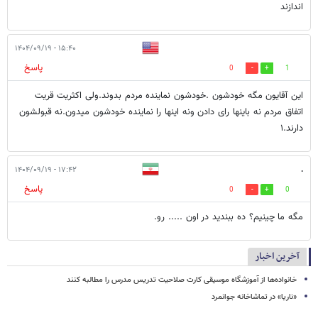
اندازند
۱۵:۴۰ - ۱۴۰۴/۰۹/۱۹
پاسخ
0
1
این آقایون مگه خودشون .خودشون نماینده مردم بدوند.ولی اکثریت قریت
اتفاق مردم نه باینها رای دادن ونه اینها را نماینده خودشون میدون.نه قبولشون
دارند.۱
۱۷:۴۲ - ۱۴۰۴/۰۹/۱۹
.
پاسخ
0
0
مگه ما چینیم؟ ده ببندید در اون ..... رو.
آخرین اخبار
خانواده‌ها از آموزشگاه موسیقی کارت صلاحیت تدریس مدرس را مطالبه کنند
«ناریا» در تماشاخانه جوانمرد