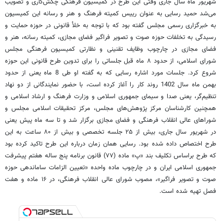
شهریور ماه سال جاری وقتی این طرح در کمیسیون فرهنگی چکش‌کاری و تصویب
می‌شد حمید رسایی به عنوان رییس کمیته فرهنگ و هنر و رسانه این کمیسیون
به خبرگزاری رسمی مجلس گفته بود که با توجه به خلأ قانونی در حوزه حمایت و
رسیدگی به تخلفات حوزه صوت و تصویر فراگیر فضای مجازی، کمیته رسانه، هنر و
فضای مجازی در چارچوب وظایف تقنینی و نظارتی کمیسیون فرهنگی مجلس
شورای اسلامی، از حدود ۸ ماه قبل جلساتی را برای تدوین طرح قانونی این حوزه
شروع کرد. جلسات مورد اشاره رسایی که به گفته او طی 8 ماه یعنی از حدود
بهمن ماه سال 1402 روند کار را آغاز کرده است، با حضور نمایندگانی از دو نهاد
تنظیم‌گر، یعنی صدا و سیمای جمهوری اسلامی و وزارت فرهنگ و ارشاد اسلامی و
همچنین کارشناسان مرکز پژوهش‌های مجلس، مرکز تحقیقات اسلامی مجلس و
شوراهای عالی انقلاب فرهنگی و فضای مجازی برگزار شد و تا سه ماه پیش یعنی
در شهریور سال جاری، بیش از ۲۵ جلسه تخصصی و بیش از ۸۰ ساعت به این
طرح اختصاص داده شده بود. رسایی همان زمان درباره این طرح تاکید کرده بود
که طرح براساس تکلیف بند «پ» ماده (۷۷) قانون برنامه پنج ‌ساله هفتم پیشرفت
جمهوری اسلامی ایران و در چارچوب ماده‌ واحده «تعیین الزامات ساماندهی حوزه
صوت و تصویر فراگیر»، مصوب شورای عالی انقلاب فرهنگی، در ۱۶ ماده و هفت
فصل تهیه شده است.