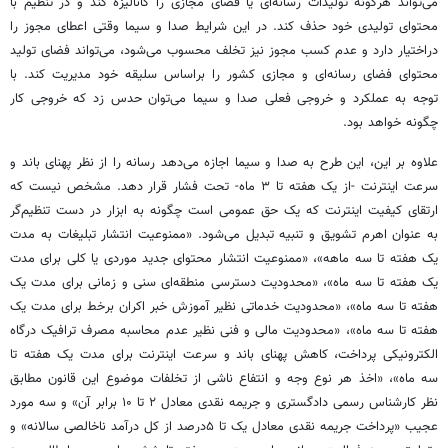
می‌تواند هرگونه تولیدات رسانه‌ای یا فضای مجازی را کانالیزه کند و در تنظیم با
محتوای تولیدی خود حذف کند. در این شرایط صدا و سیما وقتی اعطای مجوز را
دراختیار دارد و عدم کسب مجوز نیز تخلف محسوب می‌شود، می‌تواند فضای تولید
محتوای فضای رسانه‌ای و مجازی کشور را براساس سلیقه خود مدیریت کند. با
توجه به عملکرد و خروجی فعلی صدا و سیما می‌توان حدس زد که خروجی کار
چگونه خواهد بود.
علاوه بر این، این طرح به صدا و سیما اجازه می‌دهد رسانه را از نظر پهنای باند و
سرعت اینترنت -از یک هفته تا ۳ ماه- تحت فشار قرار دهد. مشخص نیست که
ارتقای کیفیت اینترنت که یک حق عمومی است چگونه به ابزار در دست تنظیم‌گر
به عنوان اهرم تشویق و تنبیه تبدیل می‌شود. «ممنوعیت انتشار تبلیغات به مدت
یک هفته تا سه ماهه»، «ممنوعیت انتشار محتوای جدید موردی یا کلی برای مدت
یک هفته تا سه ماه»، «محدودیت دسترسی منطقه‌ای سنی و زمانی برای مدت یک
هفته تا سه ماه»، «محدودیت خدماتی نظیر آموزش خبر اکران برخط برای مدت یک
هفته تا سه ماه»، «محدودیت مالی و فنی نظیر عدم محاسبه مصرف ترافیک درگاه
الکترونیکی پرداخت، کاهش پهنای باند و سرعت اینترنت برای مدت یک هفته تا
سه ماه»، «اخذ هر نوع وجه و انتفاع ناشی از تخلفات موضوع این قانون مطابق
نظر کارشناس رسمی دادگستری و جریمه نقدی معادل ۲ تا ۱۰ برابر آن» و سه مورد
عجیب «پرداخت جریمه نقدی معادل یک تا ۵درصد از کل درآمد ناخالصی سالانه» و