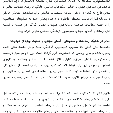
خودتنظیم‌گری سکوها به عنوان جدیدترین مدل توسعه دیجیتال»، «چاره‌اندیشی
درخصوص نیازهای فوری و حیاتی سکوهای نمایش خانگی تا زمان تصویب نهایی و
تبدیل طرح به قانون»، «مقرر نمودن تسهیلات مالیاتی برای سکوهای نمایش خانگی
و سرمایه‌گذاران تولید محتوای داخلی» و «اجازه پخش زنده به سکوهای متقاضی»
را از جمله مطالبات صاحبان رسانه‌های صوت و تصویر فراگیر در جلسه با کمیته
هنر، رسانه و فضای مجازی کمیسیون فرهنگی مجلس عنوان کرده بود.
ابهام در تفکیک رسانه‌ها و سکوهای فضای مجازی و حمایت ویژه از خودی‌ها
مشخصا متن فعلی که مصوب کمیسیون فرهنگی است و در جلسه علنی اعلام
وصول شده و برای بررسی در دستورکار قرار گرفته است بین دو موضوع «رسانه»
و «سکوهای» فضای مجازی تفاوتی قائل نشده است. برخی رسانه‌ها و کاربران
فضای مجازی در این باره نوشته‌اند که کمیسیون و طراحان تعمدا از عنوان کلی
رسانه در متن استفاده کرده تا با مبهم بودن مساله امکان تفسیر به مطلوب در
زمان تصویب و اجرای قانون وجود داشته باشد. در ماده 7 هم وضعیت همین
است.
قانون گذار تکلیف کرده است که تنظیم‌گر -صداوسیما- باید رسانه‌هایی که حداقل
یکی از شاخص‌های 16گانه مورد تاکید را ترویج و رعایت کند، حمایت کند.
شاخص‌ها نیز شامل مواردی از قبیل «ارزش‌های اسلامی – ایرانی»، «فرهنگ و
ارزش‌های ایثار شهادت و مقاومت»، «ارزش‌های خانواده محوری نظیر ازدواج،