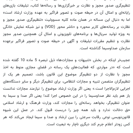
تنظیم‌گری صدور مجوز و نظارت بر خبرگزاری‌ها و رساله‌ها کتاب، تبلیغات بازی‌های
رایانه‌ای و امثال آن در حیطه صوت و تصویر فراگیر به عهده وزارت ارشاد است»
اما به دنبال این مساله در همان ماده کلیه مسوولیت «تنظیم‌گری صدور مجوز و
نظارت بر رسانه‌های کاربر محور» و «ناشر محور (VOD) و نیز شبکه نمایش خانگی
به ویژه تولید سریال‌ها و برنامه‌های تلویزیونی و امثال آن همچنین صدور مجوز
نظارت و تنظیم مقررات تبلیغات و آگهی در حیطه صوت و تصویر فراگیر برعهده
سازمان صداوسیما گذاشته است.
عجیب‌تر اینکه در بخش «تنبیهات و مجازات‌ها» ذیل تبصره 5 ماده 10 گفته شده
است که «در مواردی که فعالیت‌های یک رسانه در فضای مجازی منوط به اخذ
مجوز با نظارت از دو تنظیم‌گر موضوع این قانون باشد، تصمیم هر یک از
تنظیم‌گران متضمن تنبیه و مجازات انتظامی، برای تنظیم‌گر دیگر و سایر دستگاه‌های
اجرایی لازم‌الاجرا است.» یعنی اگر وزارت ارشاد موضوع را نیازمند مجازات ندانست
باز هم باید نظر صداوسیما را در این خصوص اجرا کند! یعنی اگر صدا و سیما به
عنوان تنظیم‌گر، بخواهد رسانه‌ای را مجازات کند، وزارت فرهنگ و ارشاد اسلامی
حق دخالت ندارد و باید همه ‌چیز را دربست قبول کند. در عمل این شیوه
قانون‌نویسی نوعی رقابت سرعتی را بین ارشاد و صدا و سیما ایجاد می‌کند که هر
کس زودتر اعلام جرم کند دیگری ناچار به تبعیت است.