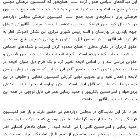
این دیدگاه‌های سیاسی هموار کرده است. همان‌طور که کمیسیون فرهنگی مجلس
یازدهم طرح صیانت و جمعیت را به نام خود ثبت کرد حالا هم جمع کمیسیون
فرهنگی برای داستان‌های جدید جمع است. کمیسیون فرهنگی مجلس دوازدهم
درست مثل کمیسیون فرهنگی مجلس یازدهم با ریاست مرتضی آقاتهرانی شمایل
جبهه پایداری در بهارستان و البته رییس شورای مرکزی این تشکل اصولگرا آغاز به
کار کرد. نام آقاتهرانی در مجلس قبل با عناوین طرح‌هایی همچون طرح صیانت از
حقوق کاربران در فضای مجازی - همان محدود کردن اینترنت و شبکه‌های اجتماعی
- و لایحه حجاب گره خورده است. اگرچه لایحه حجاب در کمیسیون قضایی و
حقوقی بررسی شد و از اساس لایحه تغییر کرد و یک طرح ذیل عنوان لایحه در
مجلس یازدهم تدوین شد، اما حضور آقاتهرانی در این کمیسیون در زمان بررسی
لایحه و اعمال نفوذ برای تصویب نهایی گزارش کمیسیون قضایی و حقوقی در این
باره در جلسات علنی غیرقابل انکار است. بیژن نوباوه، احمد راستینه، سیدعلی
یزدی‌خواه و امیرحسین بانکی‌پور و حمید رسایی همراهی قابل توجهی در همه این
جریانات با مرتضی آقاتهرانی داشتند.
هر 5 نفر این نمایندگان در مجلس دوازدهم نیز حضور دارند و باز هم کمیسیون
فرهنگی را در ید اختیار خود گرفته‌اند. با این توضیح که به ترکیب فوق حضور
حمید رسایی و امیرحسین ثابتی را نیز اضافه کنید. از همان ماه‌های ابتدایی آغاز
به کار مجلس دوازدهم اخبار متعددی از عدم اقبال نمایندگان برای عضویت در