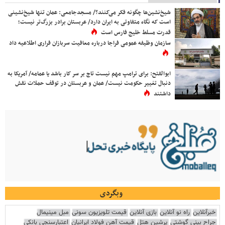
شیخ‌نشین‌ها چگونه فکر می‌کنند؟/ مسجدجامعی: عمان تنها شیخ‌نشینی
است که نگاه متفاوتی به ایران دارد/ عربستان برادر بزرگ‌تر نیست؛
قدرت مسلط خلیج فارس است
سازمان وظیفه عمومی فراجا درباره معافیت سربازان فراری اطلاعیه داد
ابوالفتح: برای ترامپ مهم نیست تاج بر سر کار باشد یا عمامه/ آمریکا به
دنبال تغییر حکومت نیست/ عمان و عربستان در توقف حملات نقش
داشتند
وبگردی
خبرآنلاین
راه نو آنلاین
بازی آنلاین
قیمت تلویزیون سونی
مبل مینیمال
جراح بینی گوشتی
پرشین هتل
قیمت آهن فولاد ایرانیان
اعتبارسنجی بانکی