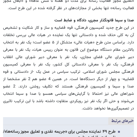
«تعلیق مجوز فعالیت رسانه برای مدت دو هفته تا شش ماهه» و «ابطال مجوز
فعالیت رسانه» تنها بخشی از مجازات‌های در نظر گرفته شده در این طرح است.
صدا و سیما قانونگذار مجری، دادگاه و ضابط است
در این طرح جدید کمیسیون فرهنگی، قوه قضاییه و ساز و کار شکایت و تشخیص
آن به ‌کلی حذف شده و دادستانی تنها یک نماینده در هیات عالی بررسی تخلفات
دارد. براساس متن طرح «هیات عالی» متشکل از ۵ عضو است؛ یک نفر به انتخاب
بالاترین مقام دستگاه موضوع این قانون به عنوان رییس هیات، یک نفر با معرفی
دبیر شورای عالی فضای مجازی، یک نفر با معرفی دبیر شورای عالی انقلاب
فرهنگی، یک نفر با معرفی دادستانی کل کشور، یک نفر با معرفی کمیسیون
فرهنگی مجلس شورای اسلامی. ترکیب سیاسی در عمل یک -از دادستانی و قوه
قضاییه- و چهار از دیگر دستگاه‌ها است. در همین 4 عضو هم 2 نفر مشخصا از
صدا و سیما و کمیسیون فرهنگی هستند که تکلیف روشنی دارند. 2 عضو
شوراهای عالی نیز احتمالا با گرایش‌های سیاسی همسو با صدا و سیما انتخاب
می‌شوند و حتی اگر یک نفر نیز رویکردی متفاوت داشته باشد با این ترکیب تاثیری
در تصمیم‌گیری‌ها نخواهد داشت.
خبرهای مرتبط
طرح ۴۹ نماینده مجلس برای «جریمه نقدی و تعلیق مجوز رسانه‌ها»/