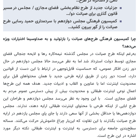
نامی از «ساترا» در طرح…
جزئیات جدید از طرح نظام‌بخشی فضای مجازی / مجلس در مسیر
قانون گذاری برای صیانت دو/…
کمیسیون فرهنگی مجلس دوازدهم با سردمداری حمید رسایی طرح
صیانت را از گور بیرون کشید…
چرا کمیسیون فرهنگی طرح‌های صیانت را بازتولید و به صداوسیما اختیارات ویژه
می‌دهد؟
به‌رغم اینکه طرح صیانت در مجلس گذشته نیمه‌کاره رها و لایحه جنجالی فضای
مجازی توسط دولت استرداد شد اما به نظر می‌رسد حالا مجلس دوازدهم در حال
دور زدن افکار عمومی، که حساسیت قابل‌توجهی در ارتباط با این دست از قوانین
دارد، است؛ دور زدن از طریق ارایه طرحی جدید با همان محتواهای قبل برای
محدودیت اینترنت اما با عناوین و القاب و ادبیات جدید. هدف همه این طرح‌ها
اعمال نوعی اینترنت طبقاتی و محدودیت بیش از پیش دسترسی عموم مردم به
فضای مجازی است. با این وجود به نظر می‌رسد مجلس دوازدهم و طراحان این
طرح ابایی از اینکه طرحی با محتوای اینترنت طبقاتی ارایه دهند، ندارند. مجلس
دوازدهمی‌ها یا حداقل بخشی از آنها سعی دارند پا جای پای مجلس یازدهم در ارایه
طرح صیانت بگذارند با این تفاوت که این‌بار چراغ خاموش‌تر حرکت می‌کنند. مساله
سطح‌بندی جامعه برای دسترسی به اینترنت و اینترنت طبقاتی نکته دیگر مورد
اشاره در این طرح است.