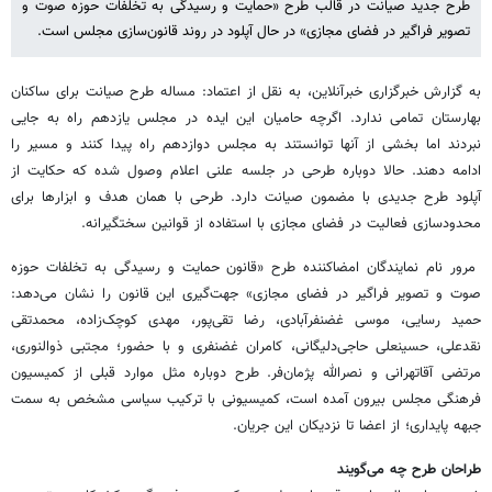
طرح جدید صیانت در قالب طرح «حمایت و رسیدگی به تخلفات حوزه صوت و
تصویر فراگیر در فضای مجازی» در حال آپلود در روند قانون‌سازی مجلس است.
به گزارش خبرگزاری خبرآنلاین، به نقل از اعتماد: مساله طرح صیانت برای ساکنان
بهارستان تمامی ندارد. اگرچه حامیان این ایده در مجلس یازدهم راه به جایی
نبردند اما بخشی از آنها توانستند به مجلس دوازدهم راه پیدا کنند و مسیر را
ادامه دهند. حالا دوباره طرحی در جلسه علنی اعلام وصول شده که حکایت از
آپلود طرح جدیدی با مضمون صیانت دارد. طرحی با همان هدف و ابزارها برای
محدودسازی فعالیت در فضای مجازی با استفاده از قوانین سختگیرانه.
مرور نام نمایندگان امضاکننده طرح «قانون حمایت و رسیدگی به تخلفات حوزه
صوت و تصویر فراگیر در فضای مجازی» جهت‌گیری این قانون را نشان می‌دهد:
حمید رسایی، موسی غضنفرآبادی، رضا تقی‌پور، مهدی کوچک‌زاده، محمدتقی
نقدعلی، حسینعلی حاجی‌دلیگانی، کامران غضنفری و با حضور؛ مجتبی ذوالنوری،
مرتضی آقاتهرانی و نصرالله پژمان‌فر. طرح دوباره مثل موارد قبلی از کمیسیون
فرهنگی مجلس بیرون آمده است، کمیسیونی با ترکیب سیاسی مشخص به سمت
جبهه پایداری؛ از اعضا تا نزدیکان این جریان.
طراحان طرح چه می‌گویند