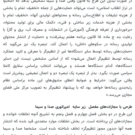
در صورت تبدیل این طرح به قانون وقتی صدا و سیما تشخیص بدهد که «محتوا
در تراز انقلاب اسلامی» است می‌تواند حمایت‌هایی از جمله «تخفیف تمام یا بخشی
از هزینه تبلیغات و اطلاع‌رسانی رسانه و محتواهای تولیدی آنها»، «تخفیف تمام یا
بخشی از هزینه خدمات زیر ساختی و فنی»، «کمک مالی برای تولید محتوا»،
«برخورداری از تعرفه فرهنگی (آموزشی) در انشعابات و مصرف آب، برق و گاز) با
رعایت بند ج ماده ۱۵ قانون برنامه هفتم پیشرفت» و «حمایت از انتشار محتوای
تولیدی رسانه در سکوهای داخلی» را اعمال کند. تبصره یک نیز می‌گوید که
«حمایت‌های رسانه توسط سایر دستگاه‌ها غیر از تنظیم‌گر با معرفی و تایید عملکرد
رسانه توسط تنظیم‌گر اعمال می‌شود» که از اساس مشخص نیست این «سایر
دستگاه‌ها» کدام دستگاه‌ها هستند و می‌توانند انتخاب براساس سلایق کاملا
سیاسی صورت بگیرد. بدتر از تبصره یک تبصره دو و اعمال تبعیضی روشن‌تر است
وقتی می‌گوید: «شرایط و ضوابط اعطای مشوق‌های این ماده براساس نظام
رتبه‌بندی رسانه‌ها خواهد بود که با پیشنهاد تنظیم‌گر به تصویب مرکز ملی فضای
مجازی می‌رسد.»
طرحی با مجازات‌های مفصل زیر سایه امپراتوری صدا و سیما
این طرح در دو بخش فصل چهارم و فصل پنجم به تشریح آنچه تخلفات خوانده و
مجازات‌های آن پرداخته است. در بخش تخلفات موارد متعددی قید شده که انتشار
همه آنها «بدون مجوز تنظیم‌گر» تخلف شناخته شده است. مشخصا صدا و سیما