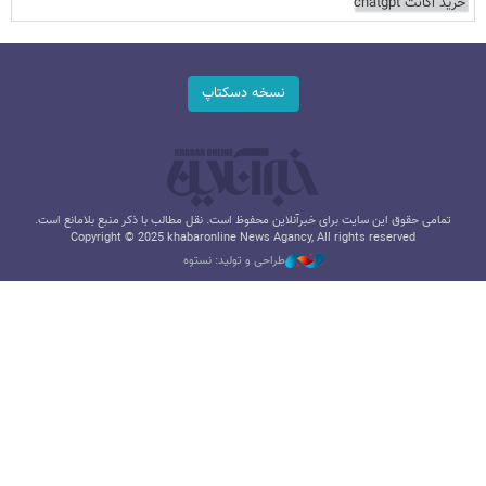
خرید اکانت chatgpt
نسخه دسکتاپ
تمامی حقوق این سایت برای خبرآنلاین محفوظ است. نقل مطالب با ذکر منبع بلامانع است.
Copyright © 2025 khabaronline News Agancy, All rights reserved
طراحی و تولید: نستوه