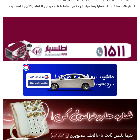
فرمانده سابق سپاه انصارالرضا خراسان جنوبی: «اجتماعات مردمی تا اطلاع ثانوی ادامه دارد»