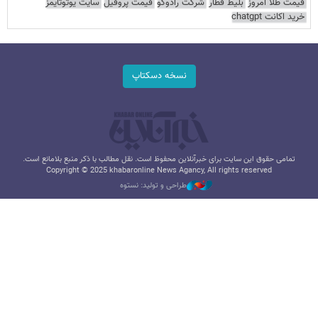
قیمت طلا امروز
بلیط قطار
شرکت رادوکو
قیمت پروفیل
سایت یوتوتایمز
خرید اکانت chatgpt
نسخه دسکتاپ
تمامی حقوق این سایت برای خبرآنلاین محفوظ است. نقل مطالب با ذکر منبع بلامانع است.
Copyright © 2025 khabaronline News Agancy, All rights reserved
طراحی و تولید: نستوه