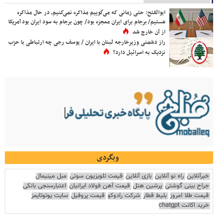
ابوالفتح: حتی زمانی که می‌گوییم مذاکره نمی‌کنیم، در حال مذاکره
هستیم/ برجام برای ایران معجزه بود/ چون برجام به سود ایران بود آمریکا
از آن خارج شد
راز دشمنی وزیرخارجه لبنان با ایران / یوسف رجی چه ارتباطی با حزب
نزدیک به اسرائیل دارد؟
وبگردی
خبرآنلاین
راه نو آنلاین
بازی آنلاین
قیمت تلویزیون سونی
مبل مینیمال
جراح بینی گوشتی
پرشین هتل
قیمت آهن فولاد ایرانیان
اعتبارسنجی بانکی
قیمت طلا امروز
بلیط قطار
شرکت رادوکو
قیمت پروفیل
سایت یوتوتایمز
خرید اکانت chatgpt