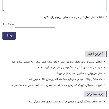
*
لطفا حاصل عبارت را در جعبه متن روبرو وارد کنید
1 + 12 =
ارسال
آخرین اخبار
اتفاقی ترسناک برای مالک خودروی چینی / قفل شدن درها، سفر را به کابوس تبدیل کرد
سوسکی که عاشق آتش است / تولد و زندگی در جنگل سوخته
فقر و بی‌پولی، چه بلایی به سر مغز می‌آورد؟
خداحافظی با لگد فرمان / فرمان هوشمند کامیون‌های ماک معرفی شد
این نقطه نورانی کوچک کره زمین است / لحظه تاریخی پنهان شدن زمین در آسمان مریخ
پربیننده‌ترین
خداحافظی با لگد فرمان / فرمان هوشمند کامیون‌های ماک معرفی شد