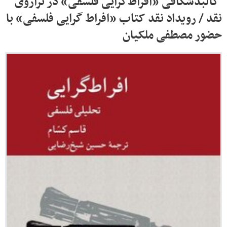
کالبدشکافی «افراط‌گرایی فلسفی» در ترازوی
نقد / رویداد نقد کتاب «افراط گرایی فلسفی» با
حضور مصطفی ملکیان