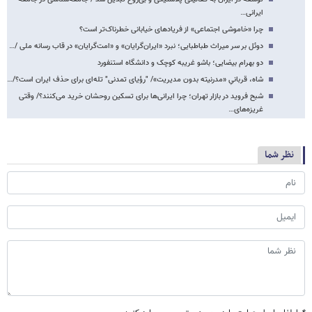
ایرانی…
چرا «خاموشی اجتماعی» از فریادهای خیابانی خطرناک‌تر است؟
دوئل بر سر میراث طباطبایی؛ نبرد «ایران‌گرایان» و «امت‌گرایان» در قاب رسانه ملی /…
دو بهرام بیضایی؛ باشو غریبه کوچک و دانشگاه استنفورد
شاه، قربانیِ «مدرنیته‌ بدون مدیریت»/ "رؤیای تمدنی" تله‌ای برای حذف ایران است؟/…
شبح فروید در بازار تهران؛ چرا ایرانی‌ها برای تسکین روحشان خرید می‌کنند؟/ وقتی
غریزه‌های…
نظر شما