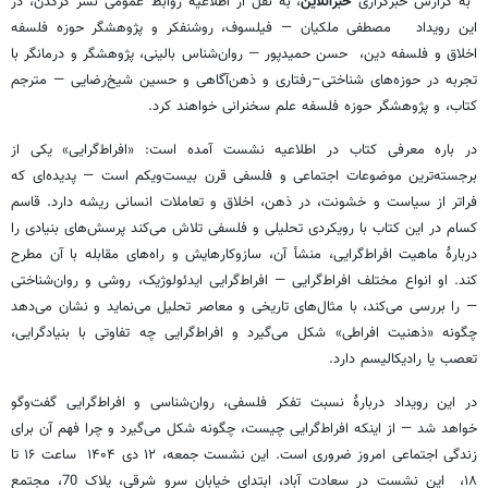
به گزارش خبرگزاری
خبرآنلاین
، به نقل از اطلاعیه روابط عمومی نشر کرگدن، در
این رویداد مصطفی ملکیان — فیلسوف، روشنفکر و پژوهشگر حوزه فلسفه
اخلاق و فلسفه دین، حسن حمیدپور — روان‌شناس بالینی، پژوهشگر و درمانگر با
تجربه در حوزه‌های شناختی–رفتاری و ذهن‌آگاهی و حسین شیخ‌رضایی — مترجم
کتاب، و پژوهشگر حوزه فلسفه علم سخنرانی خواهند کرد.
در باره معرفی کتاب در اطلاعیه نشست آمده است: «افراط‌گرایی» یکی از
برجسته‌ترین موضوعات اجتماعی و فلسفی قرن بیست‌ویکم است — پدیده‌ای که
فراتر از سیاست و خشونت، در ذهن، اخلاق و تعاملات انسانی ریشه دارد. قاسم
کسام در این کتاب با رویکردی تحلیلی و فلسفی تلاش می‌کند پرسش‌های بنیادی را
دربارهٔ ماهیت افراط‌گرایی، منشأ آن، سازوکارهایش و راه‌های مقابله با آن مطرح
کند. او انواع مختلف افراط‌گرایی — افراط‌گرایی ایدئولوژیک، روشی و روان‌شناختی
— را بررسی می‌کند، با مثال‌های تاریخی و معاصر تحلیل می‌نماید و نشان می‌دهد
چگونه «ذهنیت افراطی» شکل می‌گیرد و افراط‌گرایی چه تفاوتی با بنیادگرایی،
تعصب یا رادیکالیسم دارد.
در این رویداد دربارهٔ نسبت تفکر فلسفی، روان‌شناسی و افراط‌گرایی گفت‌وگو
خواهد شد — از اینکه افراط‌گرایی چیست، چگونه شکل می‌گیرد و چرا فهم آن برای
زندگی اجتماعی امروز ضروری است. این نشست جمعه، ۱۲ دی ۱۴۰۴ ساعت ۱۶ تا
۱۸، ​ ​این نشست در سعادت آباد، ابتدای خیابان سرو شرقی، پلاک 70، مجتمع