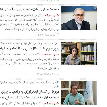
۱۴۰۵-۰۵-۰۴ ۱۶:۴۷
حقیقت برای اثبات خود نیازی به فحش ندار
اخبار اندیشه
اگر می‌خواهیم جامعه‌ای آزاد، عادل
گفت‌وگو را از خود آغاز کنیم. قلمی که به جای ناس
تحقیر، حقیقت را بیان می‌کند؛ و طنزی که به جای
برمی‌دارد، بیش از هزار فریاد اثر خواهد داشت.
۱۴۰۵-۰۴-۲۰ ۱۵:۳۱
مانی ستارزاد در شرح اصلی‌ترین موضوعات فلسفۀ 
پوپر جزم را با ابطال‌پذیری و اقتدار را با نها
اخبار اندیشه
به‌گفته ستارزاد: «جذابیت فلسفۀ پ
حلقۀ ایشان، ریشه در رویارویی صریح او با دو آس
منطقی (که علم را به جمود مشاهده‌گرایی تقلیل می‌
ایدئولوژی می‌کرد).»
۱۴۰۵-۰۴-۱۱ ۱۶:۵۸
نگاهی به کتاب «سیاستی دیگر: خلق جهان مشترک 
کاشی
هبوط از آسمان ایدئولوژی به واقعیت زمین ؛ 
ربود / خلق جدید سیاست از دل دوستی، و 
اخبار اندیشه
اگر جهان فقط از رهگذرِ گفت‌وگوی 