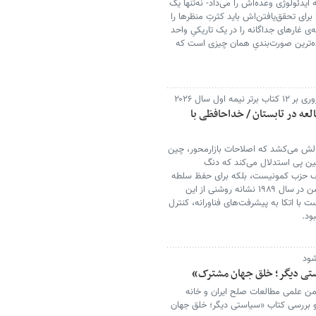
 ایدئولوژی وعده‌اش را می‌داد- نه‌تنها یک
ای تحقق‌یافتن‌اش باید کثرتِ منظرها را
ی غارهای جداگانه را در یک تاریکیِ واحد
رده‌ترین صورت‌بندیِ همان چیزی است که
ول سال ۲۰۲۶
العه در تابستان / خداحافظی با
الش می‌کشد که اصلاحات بازارمحور، چین
ین پی استدلال می‌کند که دنگ
عیف حزب کمونیست، بلکه برای حفظ سلطه
آن به کار گرفت. سرکوب اعتراضات میدان تیان‌آن‌من در سال ۱۹۸۹ نشانه روشنی از این
 با اتکا به پیشرفت‌های فناورانه، کنترل
ود.
شود
ستی دیگر؛ خلق جهان مشترک»
جمن علمی مطالعات صلح ایران و خانه
 بررسی کتاب «سیاستی دیگر؛ خلق جهان