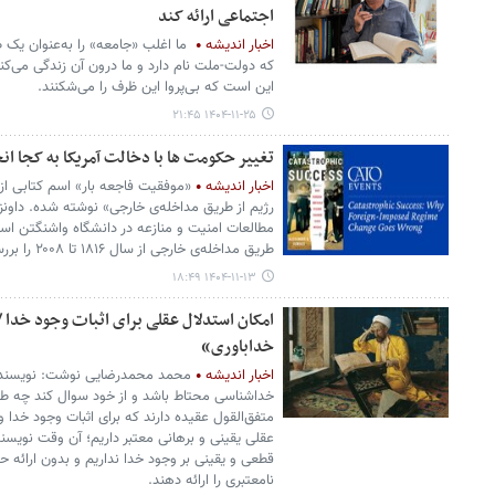
اجتماعی ارائه کند
اخبار اندیشه
ما اغلب «جامعه» را به‌عنوان یک 
که دولت-ملت نام دارد و ما درون آن زندگی می‌کنی
این است که بی‌پروا این ظرف را می‌شکنند.
۱۴۰۴-۱۱-۲۵ ۲۱:۴۵
تغییر حکومت ها با دخالت آمریکا به کجا انج
اخبار اندیشه
«موفقیت فاجعه بار» اسم کتابی از ا
رژیم از طریق مداخله‌ی خارجی» نوشته شده. داون
طریق مداخله‌ی خارجی از سال ۱۸۱۶ تا ۲۰۰۸ را بررسی کرده است.
۱۴۰۴-۱۱-۱۳ ۱۸:۴۹
امکان استدلال عقلی برای اثبات وجود خدا 
خداباوری»
اخبار اندیشه
محمد محمدرضایی نوشت:‌ نویسنده 
خداشناسی محتاط باشد و از خود سوال کند چه طو
متفق‌القول عقیده دارند که برای اثبات وجود خدا 
عقلی یقینی و برهانی معتبر داریم؛ آن وقت نویسن
قطعی و یقینی بر وجود خدا نداریم و بدون ارائه 
نامعتبری را ارائه دهند.