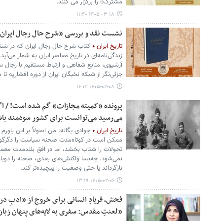
مشترک» را برگزار می کنند.
۱۴۰۵-۰۳-۱۸ ۱۱:۴۰
نشست نقد و بررسی «شرح حال رجال ایران» 
تاریخ ایران
کتاب شرح حال رجال ایران که در شش 
زندگی‌نامه‌ای در تاریخ معاصر ایران به‌ شمار می‌آید. 
آرشیوی، منابع شفاهی و ارتباط مستقیم با رجال
جزئی‌نگر از شبکه نخبگان ایران از دوره افشاریه تا 
۱۴۰۵-۰۲-۰۸ ۱۶:۰۲
پرونده «کمیته مجازات» گم شده است! / اگر
می‌رسید می‌توانست برای کشور سودمند با
تاریخ ایران
جوادی یگانه: من اصولاً بر این باورم ک
ممکن است در کوتاه‌مدت صحنه سیاست را دگرگون کن
تحولات را شتاب بخشد، اما در افق بلندمدت معمو
نمی‌شود. چه‌بسا واکنش‌های بعدی، صحنه را دوباره
بازگرداند یا حتی وضعیت را پیچیده‌تر کند.
۱۴۰۵-۰۲-۰۶ ۱۳:۱۹
فحش، فریادِ انسانی برای خروج از «ادبِ 
«لعنتِ مقدس: سفری به لایه‌های پنهان زبان