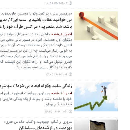
۱۴۰۴-۱۱-۰۹ ۱۸:۵۶
«درمسیر عالی» در گفت‌وگو با محسن جاویدمؤید م
می خواهید عقاب باشید یا اسب آبی؟ / مدیرا
باشد، شما مقصرید / هر کسی طرف خود را عال
اخبار اندیشه
جاهایی که در مسیرهای میانه و پ
دیگران اول هستند. افراد در مسیر عالی سعی می‌کنن
اذعان دارند که زندگی منصفانه نیست. آن‌ها برای
به خوبی رفتار می‌کنند، چه آن فرد در مسیر پَست، م
می‌خواهند تعادل را به نفع شخص دیگر حفظ کنند، زی
بهتری تبدیل می‌کند، و آن‌ها نگران این نیستند که 
که به اندازة کافی برای همه وجود دارد.
۱۴۰۴-۱۱-۰۶ ۱۷:۰۵
زندگی مفید چگونه ایجاد می شود؟ / مهمت
اخبار اندیشه
مهمترین موفقیت انسان در این است
خود را داشته باشد و بتواند از یک زندگی عاریتی 
هدفمند گام بردارد.
۱۴۰۴-۱۱-۰۳ ۱۴:۴۵
مروری بر کتاب «یهودیت و کتاب مقدس عبری»
یهودیت در نوشته‌های مسلمانان