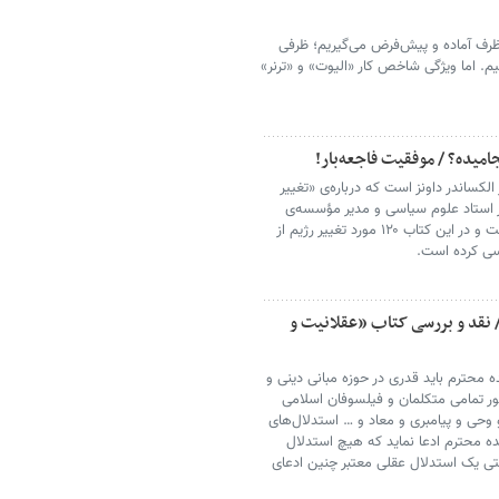
ظرف آماده و پیش‌فرض می‌گیریم؛ ظرفی
م. اما ویژگی شاخص کار «الیوت» و «ترنر»
امیده؟ / موفقیت فاجعه‌بار!
لکساندر داونز است که درباره‌ی «تغییر
ز استاد علوم سیاسی و مدیر مؤسسه‌ی
مطالعات امنیت و منازعه در دانشگاه واشنگتن است و در این کتاب ۱۲۰ مورد تغییر رژیم از
/ نقد و بررسی کتاب «عقلانیت و
محترم باید قدری در حوزه مبانی دینی و
ر تمامی متکلمان و فیلسوفان اسلامی
و وحی و پیامبری و معاد و … استدلال‌های
ده محترم ادعا نماید که هیچ استدلال
حتی یک استدلال عقلی معتبر چنین ادعای