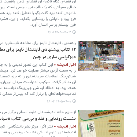
آن نقطه‌ی نگاهِ ناکجا- آن نقشه‌ی کاملِ واقعیت که
خطای معرفتی، که یک فاجعه‌ی سیاسی است. زیرا بر
خاموش کند؛ باید گفت‌وگو را تعطیل کند؛ باید همه‌
فرو ببرد و نام‌اش را روشنایی بگذارد. و این، فش
قرن بیستم بر سرِ انسان آورد.
۱۴۰۵-۰۴-۰۳ ۱۶:۱۱
راهنمایی فایننشال تایمز برای مطالعه تابستانی؛ مروری بر ۱۲ کتاب برتر نیمه ا
۱۲ کتاب پیشنهادی فایننشال تایمز برای مط
دموکراسی سازی در چین
اخبار اندیشه
این کتاب این تصور قدیمی را به چ
را به سمت آزادی بیشتر هدایت خواهد کرد. مینش
شیائوپینگ اصلاحات سرمایه‌داری را نه برای تض
هدف بود. به اعتقاد او، شی جین‌پینگ توانسته است
تمامیت‌خواهانه‌ای را برقرار کند که پیش‌تر ممکن نب
۱۴۰۵-۰۴-۰۱ ۱۸:۰۳
از سوی خانه اندیشمندان علوم انسانی برگزار می 
نشست رونمایی و نقد و بررسی کتاب «سیا
اخبار اندیشه
نشر اگر ، مرکز نشر دانشگاهی، ان
اندیشمندان علوم انسانی نشست رونمایی و نقد و