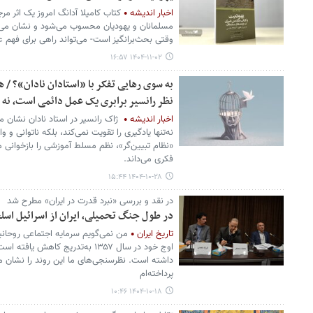
اخبار اندیشه
کتاب کامیلا آدانگ امروز یک اثر مر
مسلمانان و یهودیان محسوب می‌شود و نشان می‌
وقتی بحث‌برانگیز است- می‌تواند راهی برای فهم ع
۱۴۰۴-۱۱-۰۲ ۱۶:۵۷
به سوی رهایی تفکر با «استادان نادان»؟ / 
نظر رانسیر برابری یک عمل دائمی است، نه 
اخبار اندیشه
ژاک رانسیر در استاد نادان نشان 
نه‌تنها یادگیری را تقویت نمی‌کند، بلکه ناتوانی و 
«نظام تبیین‌گر»، نظم مسلط آموزشی را بازخوانی می‌
فکری می‌داند.
۱۴۰۴-۱۰-۲۸ ۱۵:۴۴
در نقد و بررسی «نبرد قدرت در ایران» مطرح شد
در طول جنگ تحمیلی، ایران از اسرائیل اسل
تاریخ ایران
من نمی‌گویم سرمایه اجتماعی روحانیت
اوج خود در سال ۱۳۵۷ به‌تدریج کاه
داشته است. نظرسنجی‌های ما این روند را نشان م
پرداخته‌ام
۱۴۰۴-۱۰-۱۸ ۱۰:۴۶