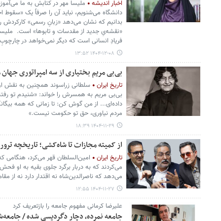
اخبار اندیشه
ملیسا مهر در کتابش به ما می‌آموزد
دانشگاه می‌شنویم، نباید آن را صرفاً یک «سقوط اخل
بدانیم که نشان می‌دهد «زبانِ رسمی» کارکردش را
«نقشه‌یِ جدید از مقدسات و تابوها» است. ملیسا
فریادِ انسانی است که دیگر نمی‌خواهد در چارچوب
۱۴۰۴-۱۲-۰۸ ۱۳:۵۲
بی‌بی مریم بختیاری از سه امپراتوری جهان
تاریخ ایران
سلطانی‌ زراسوند همچنین به نقش او 
بی‌بی مریم به همسرش را خواند: «شنیدم تو رف
داده‌ای... از من گوش کن: تا زمانی که همه بیگانگ
مردم نیاوری، حق تو حکومت نیست.»
۱۴۰۴-۱۱-۲۹ ۱۸:۳۹
از کمیته مجازات تا شاه‌کشی؛ تاریخچه ترور
تاریخ ایران
امین‌السلطان قهر می‌کرد، هنگامی که
می‌کردند که به دربار برگرد جلوی بقیه به او فحش ن
می‌دهد که ناصرالدین‌شاه نه اقتدار دارد نه از مقا
۱۴۰۴-۱۱-۲۷ ۱۲:۵۵
علیرضا کرمانی مفهوم جامعه را بازتعریف کرد
جامعه نمرده، دچار دگردیسی شده / جامعه‌