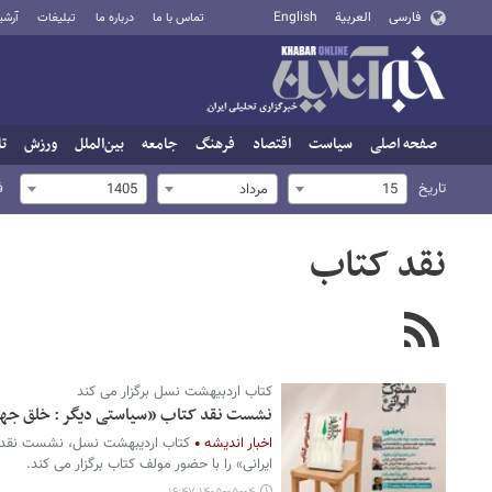
فارسی
العربية
English
تماس با ما
درباره ما
تبلیغات
آرشی
صفحه اصلی
سیاست
اقتصاد
فرهنگ
جامعه
بین‌الملل
ورزش
تا
تاریخ
ف
15
مرداد
1405
نقد کتاب
کتاب اردبیهشت نسل برگزار می کند
نشست نقد کتاب «سیاستی دیگر : خلق جها
اخبار اندیشه
کتاب اردیبهشت نسل، نشست نقد 
ایرانی» را با حضور مولف کتاب برگزار می کند.