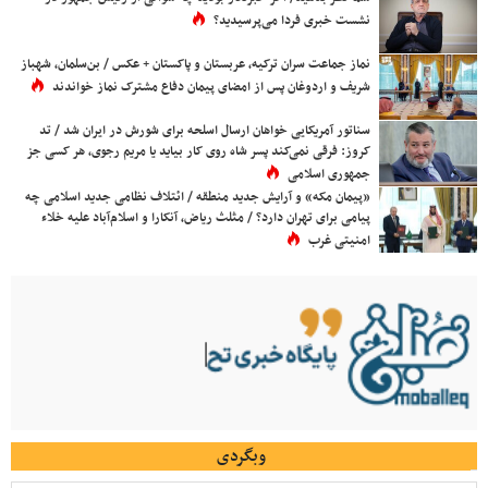
نشست خبری فردا می‌پرسیدید؟
نماز جماعت سران ترکیه، عربستان و پاکستان + عکس / بن‌سلمان، شهباز
شریف و اردوغان پس از امضای پیمان دفاع مشترک نماز خواندند
سناتور آمریکایی خواهان ارسال اسلحه برای شورش در ایران شد / تد
کروز: فرقی نمی‌کند پسر شاه روی کار بیاید یا مریم رجوی، هر کسی جز
جمهوری اسلامی
«پیمان مکه» و آرایش جدید منطقه / ائتلاف نظامی جدید اسلامی چه
پیامی برای تهران دارد؟ / مثلث ریاض، آنکارا و اسلام‌آباد علیه خلاء
امنیتی غرب
وبگردی