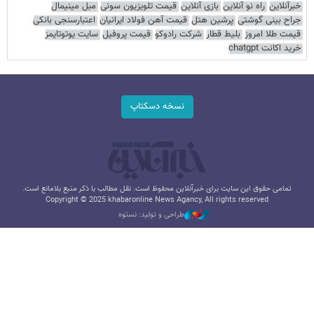
خبرآنلاین
راه نو آنلاین
بازی آنلاین
قیمت تلویزیون سونی
مبل مینیمال
جراح بینی گوشتی
پرشین هتل
قیمت آهن فولاد ایرانیان
اعتبارسنجی بانکی
قیمت طلا امروز
بلیط قطار
شرکت رادوکو
قیمت پروفیل
سایت یوتوتایمز
خرید اکانت chatgpt
نسخه دسکتاپ
تمامی حقوق این سایت برای خبرآنلاین محفوظ است. نقل مطالب با ذکر منبع بلامانع است.
Copyright © 2025 khabaronline News Agancy, All rights reserved
طراحی و تولید: نستوه